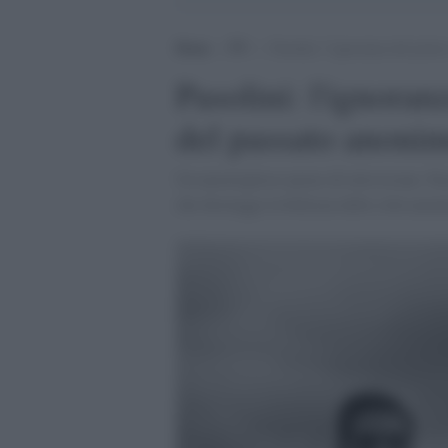
Home
>
TV
>
Pasolini: l’ignoranza del poter
Pasolini: l'ignoran
del passato anoni
Un meraviglioso pezzo di televisione: Pas
che distrugge la bellezza delle città anon