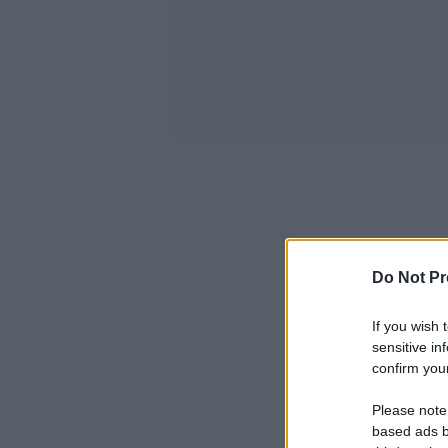
Do Not Pr
If you wish 
sensitive in
confirm your
Please note
based ads b