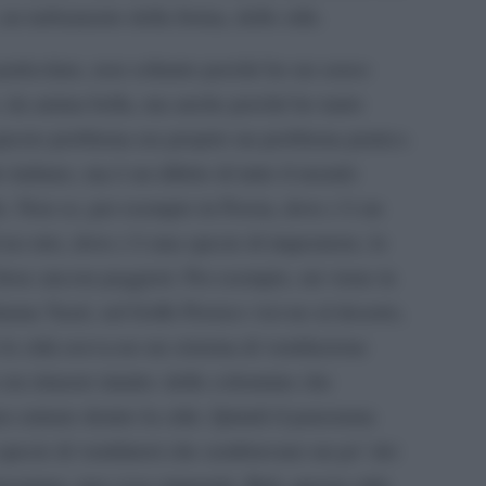
 un turbamento della forma, dello stile.
particolare, non soltanto perché ho un senso
o, da anima bella, ma anche perché ho tanto
i questo problema era proprio un problema pratico.
 italiano, ma è un difetto di tutto il mondo
o. Non so, per esempio in Persia, dove c’è un
o-stro, dove c’è una specie di imperatore, lo
forse ancora peggiori. Per esempio, mi viene in
iama Yazd, sul Golfo Persico vici-no al deserto,
 le città aveva-no un sistema di ventilazione
 era rimasto intatto: delle colonnine che
o entrare dentro la città. Quindi il panorama
 specie di ventilatori che sembravano un po’ dei
 insomma, una cosa stupenda. Beh, questa città,