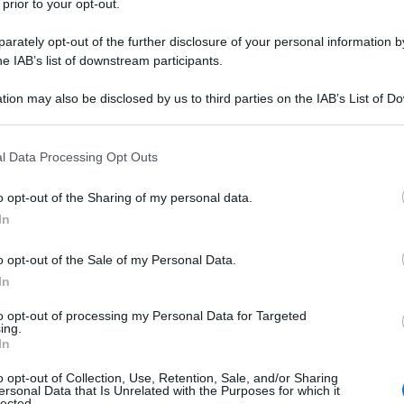
 prior to your opt-out.
rately opt-out of the further disclosure of your personal information by
he IAB’s list of downstream participants.
in cui Pier Paolo Pasolini parla della “Forma
tion may also be disclosed by us to third parties on the IAB’s List of 
Ulti
 that may further disclose it to other third parties.
itto il testo integrale del film dedicato alla città
 that this website/app uses one or more Google services and may gath
l Data Processing Opt Outs
including but not limited to your visit or usage behaviour. You may click 
 to Google and its third-party tags to use your data for below specifi
lto a Ninetto) Io ho scelto una città, la città di
o opt-out of the Sharing of my personal data.
ogle consent section.
In
ome tema la forma di una città, il profilo di una
 è questo: io ho fatto un’inquadra-tura che prima
o opt-out of the Sale of my Personal Data.
In
rte nella sua perfezione stilistica, cioè come
 o meno un’inquadratura così… Basta che io
to opt-out of processing my Personal Data for Targeted
Il ri
ing.
hina da presa, ed ecco che la forma della città,
In
Una d
tettonica della città è incrinata, è rovinata, è
casa 
o opt-out of Collection, Use, Retention, Sale, and/or Sharing
gara 
ersonal Data that Is Unrelated with the Purposes for which it
C’è quella casa che si vede là a sinistra, la vedi?
lected.