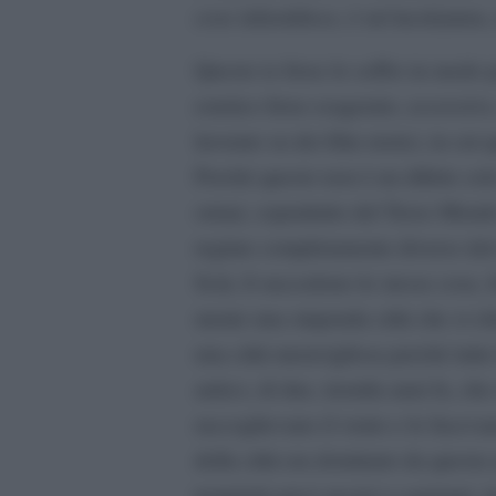
cose infastidisce, è un’incrinatura,
Questo io forse lo soffro in modo 
estetico forse esagerato, eccessiv
lavorato su dei film storici, in cu
Perché questo non è un difetto solo
ormai, soprattutto del Terzo Mond
regime completamente diverso dal n
Scià, lì succedono le stesse cose, 
mente una stupenda città che si ch
una città meravigliosa perché tutte
antico, di due, tremila anni fa, che
raccoglievano il vento e lo facevan
della città era dominato da questa
tempietti greci arcaici o egiziani,