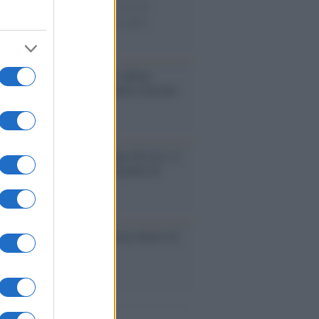
ie di carta, il rapporto con i fan che
nuano a cercarlo e la bellezza delle
gne e dei gatti.
bum /
"Timeless", il nuovo album
mo di Prince racconta quattro decenni
eatività
augurazione /
Cuneo inaugura Esseci: il
 polo culturale nell’ex ospedale di
a Croce
ca /
Love Sensation, il primo duetto di
nna e Kylie Minogue