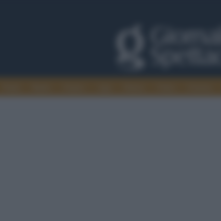
Trade
Radio
Games
Agis
Danza
Video
Cinema