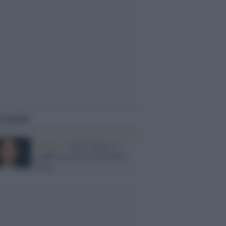
i anche
Polemos /
Gros Grain, il
graffio sovversivo di un filo
rosso