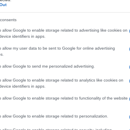
tovagl
Out
io parlo con te, perché non sono capace di
conti
monta
o, al pubblico televisivo che non so dov’è, dove si
consents
to in tutto il mio lavoro e mi hai visto molte
L'al
o allow Google to enable storage related to advertising like cookies on
ma. Tante volte sono andato a girare fuori
postu
evice identifiers in apps.
di cr
n Eritrea, e tante volte avevo il proble-ma di
o allow my user data to be sent to Google for online advertising
una città nella sua completezza, nella sua
s.
L'in
sto soffrire, smaniare, bestemmiare perché
to allow Google to send me personalized advertising.
nuovo
luta della forma della città era rovinata da
Sant
o allow Google to enable storage related to analytics like cookies on
orpo estraneo che non c’entrava con questa
evice identifiers in apps.
 della città, così severo.
Musi
o allow Google to enable storage related to functionality of the website
Mado
 altro punto di vista. C’è la solita bruma
 nordica rinascimentale. Se la inquadro, vedo un
o allow Google to enable storage related to personalization.
 di prima. Cioè la forma della città è proprio
o allow Google to enable storage related to security, including