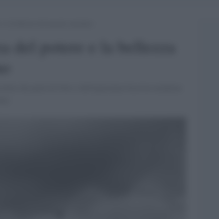
e e la bellezza del passato anonimo
za del potere e la bellezza
mo
olini che parla di Orte e dell'ignoranza fascista moderna
ime.