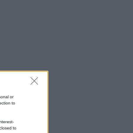
sonal or
ection to
nterest-
closed to