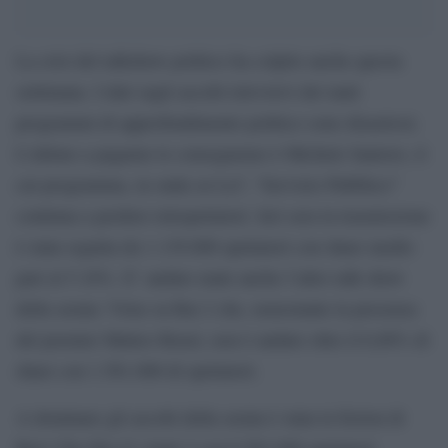
La crisi del talkshow politico ha colpito anche questa
settimana. I dati sugli ascolti televisivi dei tanti
programmi di approfondimento politico sono disastrosi.
L’ultimo a pagarne le conseguenze è Michele Santoro, il
cui programma, in onda su La7, “Servizio Pubblico”
continua a perdere telespettatori. Ieri sera la trasmissione
è stata seguita da 1.139.000 spettatori con share medio
pari al 5.16%. E’ andato male anche l’altro talk show
della serata: Virus su Rai 2 che, nonostante la presenza
del premier Matteo Renzi, non è andato oltre il 6,88% di
share con 1.581.000 di spettatori.
A dominare gli ascolti della serata è stata la fiction di
Rai1 Che Dio Ci Aiuti 3 con 6.563.000 spettatori