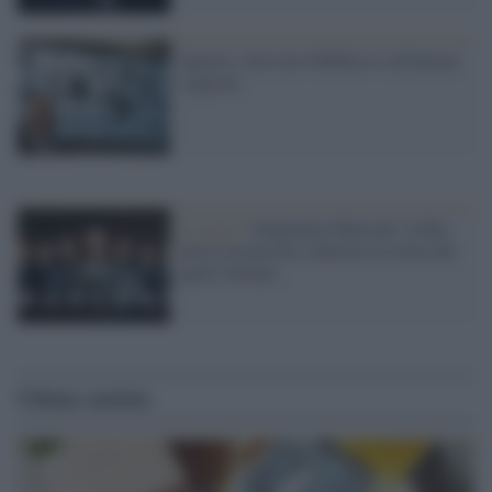
Santoro: Servizio Pubblico è all'ultima
stagione
La serie /
Guglielmo Marconi: la Rai
porta sul piccolo schermo la storia del
genio italiano
Ultime notizie