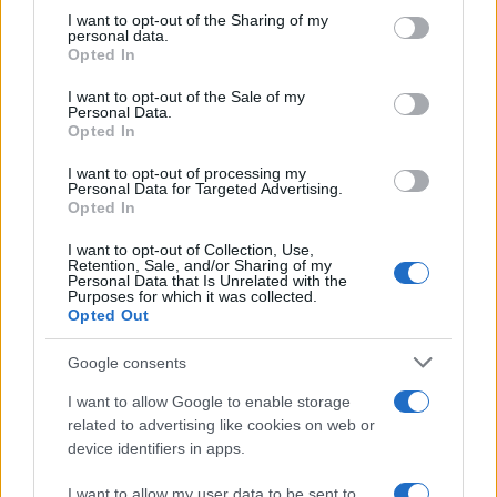
on the IAB’s List of Downstream Participants that may further
I want to opt-out of the Sharing of my
disclose it to other third parties.
personal data.
La banca /
Caso Mps: i pm milanesi ora vogliono vederci
Opted In
Please note that this website/app uses one or more Google
chiaro sulle “chat” tra un dirigente del Mef e alcuni ministri
services and may gather and store information including but
I want to opt-out of the Sale of my
Personal Data.
not limited to your visit or usage behaviour. You may click to
Opted In
grant or deny consent to Google and its third-party tags to
use your data for below specified purposes in below Google
I want to opt-out of processing my
La data /
L'8 agosto, quando la memoria dovrebbe insegnarci
consent section.
Personal Data for Targeted Advertising.
qualcosa
Opted In
I want to opt-out of Collection, Use,
Retention, Sale, and/or Sharing of my
Personal Data that Is Unrelated with the
Purposes for which it was collected.
Opted Out
Google consents
I want to allow Google to enable storage
related to advertising like cookies on web or
device identifiers in apps.
I want to allow my user data to be sent to