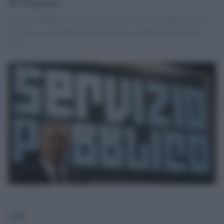
di Santoro
Servizio Pubblico ottiene solo il 5,6% di share, battuto anche
da Virus, il talk politico di Rai 2 che comunque si ferma al
6,8%.
GdS