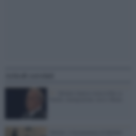
Articoli correlati
Tv /
Michele Santoro torna in Rai su
banche, immigrazione, tasse e Roma
'Robinù', il documentario di Michele