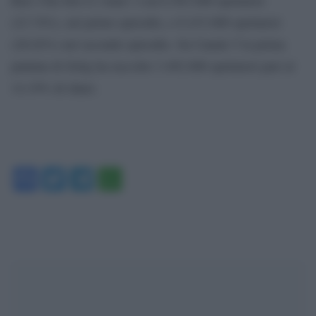
(23.74%), nel primo episodio, e 6.433.000 spettatori
(28.02%) nel secondo episodio. Su Canale 5 la prima
puntata di Zelig ha raccolto 3.492.000 spettatori pari al
14.19% di share.
Facebook
Twitter
Telegram
WhatsApp