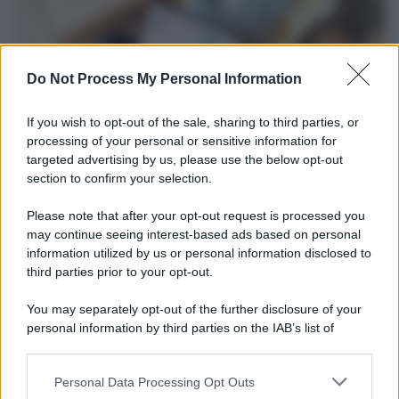
Do Not Process My Personal Information
If you wish to opt-out of the sale, sharing to third parties, or
processing of your personal or sensitive information for
targeted advertising by us, please use the below opt-out
section to confirm your selection.
Tendenze /
Sale il numero degli acquisti online in Europa e
aumentano le vendite di articoli second hand
Please note that after your opt-out request is processed you
Circa il 20% riguarda l'abbigliamento. Sempre più successo per i
may continue seeing interest-based ads based on personal
information utilized by us or personal information disclosed to
capi di seconda mano e per l'abbigliamento sportivo. Ad attrarre i
third parties prior to your opt-out.
consumatori è anche il gorpcore, la tendenza ad abbinare
l'abbigliamento sportivo con quello di tutti i giorni.
You may separately opt-out of the further disclosure of your
personal information by third parties on the IAB’s list of
Il caso /
Trump ha quasi esaurito l'arsenale Usa, ma il
downstream participants.
tycoon smentisce
Personal Data Processing Opt Outs
This information may also be disclosed by us to third parties