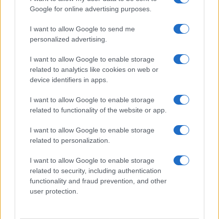
Google for online advertising purposes.
Syndication
Culture
I want to allow Google to send me
Salute
Globalist
personalized advertising.
Megachip
Globalscience
I want to allow Google to enable storage
related to analytics like cookies on web or
GiULia
Globalsport
device identifiers in apps.
Prima Pagina
I want to allow Google to enable storage
related to functionality of the website or app.
I want to allow Google to enable storage
Giornale dello
Facebook
related to personalization.
Spettacolo
Twitter
I want to allow Google to enable storage
Wondernet
related to security, including authentication
Cookie Policy
functionality and fraud prevention, and other
Giuliana Sgrena
user protection.
Preferenze Privacy