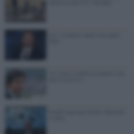
Santoro in sala il 6 e 7 dicembre
La7: via Santoro, dentro Alessandro
Siani
La7, Cairo si schiera con Santoro: non
amo le risse in tv
Esordio amaro per Santoro: dimezzato
lo share