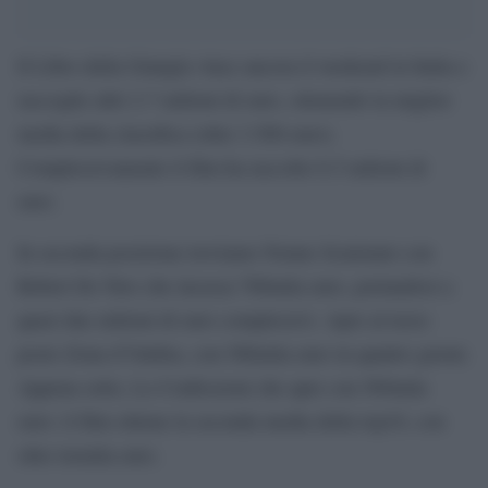
Il Libro della Giungla vince ancora il weekend in Italia e
raccoglie altri 2.7 milioni di euro, ottenendo la miglior
media della classifica (oltre 3.500 euro).
Complessivamente il film ha raccolto 6.5 milioni di
euro.
In seconda posizione troviamo Nonno Scatenato con
Robert De Niro che incassa 768mila euro, portandosi a
quasi due milioni di euro complessivi. Apre al terzo
posto Zona d’Ombra, con 586mila euro in quattro giorni.
Appena sotto, Le Confessioni che apre con 569mila
euro: il film ottiene la seconda media della top10, con
oltre tremila euro.