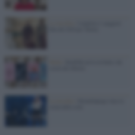
La classifica /
I migliori e i peggiori
film del 2016 per Variety
Media /
BookTok arriva in Italia: dai
social alle librerie
La classifica /
Ditonellapiaga vince la
serata delle cover