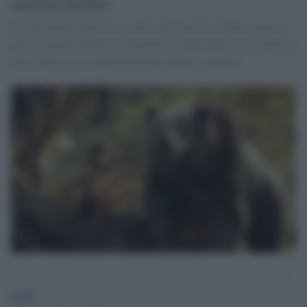
ancora primo
Il film Disney vince la classifica italiana dei migliori incassi
per il secondo weekend consecutivo e raggiunge i 6.5 milioni di
euro. Dietro in seconda posizione Nonno scatenato.
GdS