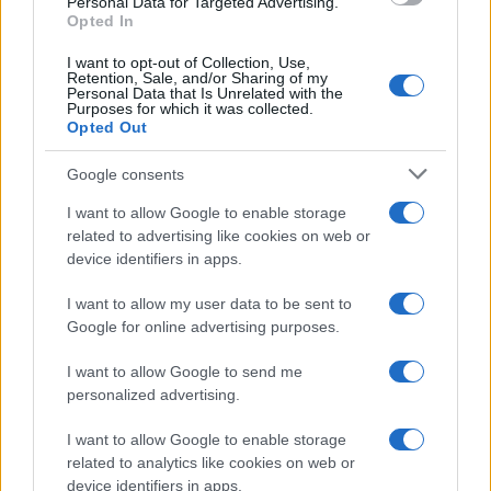
Personal Data for Targeted Advertising.
qualcosa
Opted In
I want to opt-out of Collection, Use,
Retention, Sale, and/or Sharing of my
Personal Data that Is Unrelated with the
Purposes for which it was collected.
Opted Out
Google consents
I want to allow Google to enable storage
related to advertising like cookies on web or
device identifiers in apps.
I want to allow my user data to be sent to
Google for online advertising purposes.
Syndication
Culture
I want to allow Google to send me
Salute
Globalist
personalized advertising.
Megachip
Globalscience
I want to allow Google to enable storage
related to analytics like cookies on web or
GiULia
Globalsport
device identifiers in apps.