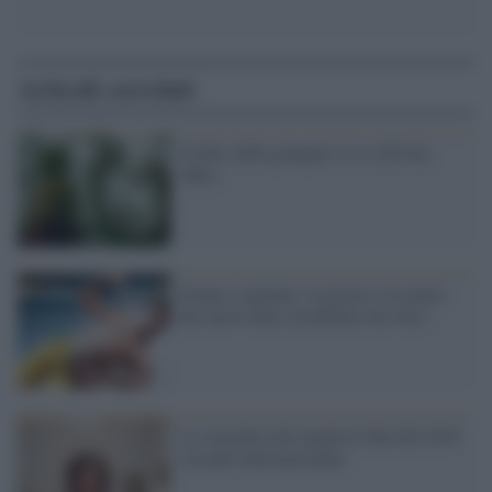
Articoli correlati
Il libro della giungla è il re del box
office
Nonno scatenato, il poster e il trailer
del nuovo film con Robert De Niro
La classifica dei migliori film del 2016
secondo Internazionale