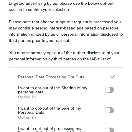
targeted advertising by us, please use the below opt-out
section to confirm your selection.
Tendenze /
Sale il numero degli acquisti online in Europa e
aumentano le vendite di articoli second hand
Please note that after your opt-out request is processed you
Circa il 20% riguarda l'abbigliamento. Sempre più successo per i
may continue seeing interest-based ads based on personal
information utilized by us or personal information disclosed to
capi di seconda mano e per l'abbigliamento sportivo. Ad attrarre i
third parties prior to your opt-out.
consumatori è anche il gorpcore, la tendenza ad abbinare
l'abbigliamento sportivo con quello di tutti i giorni.
You may separately opt-out of the further disclosure of your
personal information by third parties on the IAB’s list of
Il caso /
Trump ha quasi esaurito l'arsenale Usa, ma il
downstream participants.
tycoon smentisce
Personal Data Processing Opt Outs
This information may also be disclosed by us to third parties
on the IAB’s List of Downstream Participants that may further
I want to opt-out of the Sharing of my
disclose it to other third parties.
personal data.
La banca /
Caso Mps: i pm milanesi ora vogliono vederci
Opted In
Please note that this website/app uses one or more Google
chiaro sulle “chat” tra un dirigente del Mef e alcuni ministri
services and may gather and store information including but
I want to opt-out of the Sale of my
Personal Data.
not limited to your visit or usage behaviour. You may click to
Opted In
grant or deny consent to Google and its third-party tags to
use your data for below specified purposes in below Google
I want to opt-out of processing my
La data /
L'8 agosto, quando la memoria dovrebbe insegnarci
consent section.