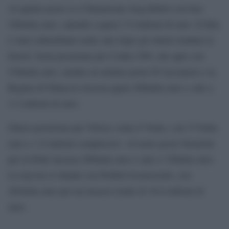
Al quinto posto Lo Chiamavano Jeeg Robot con ben
540mila euro, salendo a quasi 3.9 milioni di euro. Il film
è stato ridistribuito nelle sale dopo gli ottimi risultati ai
David. Sesta posizione per Codice 999, che apre con
538mila euro, mentre al settimo posto Il Cacciatore e la
Regina di Ghiaccio incassa quasi 400mila euro e sale a
3.2 milioni di euro.
Ottava posizione per Veloce come il Vento, con 317mila
euro e 1.8 milioni complessivi. Al nono posto Nemiche
per la Pelle incassa 269mila euro e sale a 728mila euro.
La top ten si chiude con Perfetti Sconosciuti, con
265mila euro per un incasso totale di 16.6 milioni di
euro.