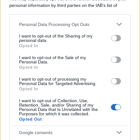
personal information by third parties on the IAB’s list of
Il medagliere /
Europei di nuoto: Pellecani guida una super
downstream participants.
Italia
Personal Data Processing Opt Outs
This information may also be disclosed by us to third parties
on the IAB’s List of Downstream Participants that may further
I want to opt-out of the Sharing of my
disclose it to other third parties.
personal data.
Il centenario /
A L'Aquila arriva la mostra "TITO, 100 anni
Opted In
Please note that this website/app uses one or more Google
attraverso la forma"
services and may gather and store information including but
I want to opt-out of the Sale of my
Personal Data.
not limited to your visit or usage behaviour. You may click to
Opted In
grant or deny consent to Google and its third-party tags to
use your data for below specified purposes in below Google
I want to opt-out of processing my
L'attesa /
Un estate di calcio: tra Mondiali e Serie A
consent section.
Personal Data for Targeted Advertising.
Opted In
I want to opt-out of Collection, Use,
Retention, Sale, and/or Sharing of my
Personal Data that Is Unrelated with the
Purposes for which it was collected.
Opted Out
Google consents