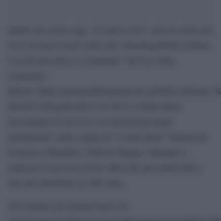
Quello che inizia oggi, 19 marzo 2015, sarà un week end
ricco di nuove uscite nelle sale cinematografiche italiane.
L’uscita più attesa è certamente “[url”La solita
commedia –
Inferno”]http://giornaledellospettacolo.globalist.it/Detail
ID=80731&typeb=0&13-03-2015–I-Soliti-idioti-
raccontiamo-la-nevrosi-e-la-mostruosita-degli-
italiani[/url]” della coppia de “I soliti idioti” formata da
Francesco Mandelli e Fabrizio Biggio, chiamata a
replicare il successo al box office dei precedenti film e
che sarà distribuito in 380 copie.
350 saranno gli schermi invece di
“[url”Insurgent”]http://giornaledellospettacolo.globalist.i