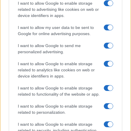
I want to allow Google to enable storage
related to advertising like cookies on web or
device identifiers in apps.
I want to allow my user data to be sent to
Google for online advertising purposes.
Syndication
Culture
I want to allow Google to send me
Salute
Globalist
personalized advertising.
Megachip
Globalscience
I want to allow Google to enable storage
related to analytics like cookies on web or
GiULia
Globalsport
device identifiers in apps.
Prima Pagina
I want to allow Google to enable storage
related to functionality of the website or app.
I want to allow Google to enable storage
Giornale dello
Facebook
related to personalization.
Spettacolo
Twitter
I want to allow Google to enable storage
Wondernet
related to security, including authentication