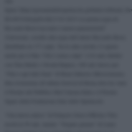
mia
figlia)”]http://giornaledellospettacolo.globalist.it/Detail_
ID=80745&typeb=0&13-03-2015–La-prima-regia-di-
Riccardo-Rossi-racconto-l-amore-paterno[/url]”
(Universal), esordio alla regia dell’attore Riccardo Rossi,
distribuito in 177 copie. Tra le altre novità c’è spazio
anche per il film “Chi è senza colpa” (110 sale) thriller
con Tom Hardy e Noomi Rapace; 100 sale invece per
“Fino a qui tutto bene” di Roan Johnson (Microcinema),
film rivelazione all’ultimo festival di Roma dove ha vinto
il Premio del Pubblico Bnl Cinema Italia e il Premio
Signis della Fondazione Ente dello Spettacolo.
“Una nuova amica” di François Ozon (Officine Ubu)
uscirà in 50 sale, mentre “Vergine giurata” di Laura