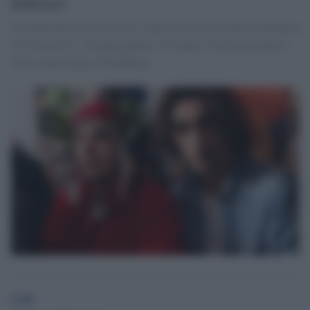
Inferno'
Un week end ricco di uscite: Latin Lover di Cristina Comencini
con Virna Lisi, Vergine giurata, N-Capace, Una nuova amica,
Chi è senza colpa e SmoKings.
GdS