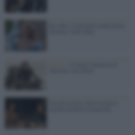
Box office: Cenerentola sempre prima,
deludono i Soliti idioti
Festival /
A Cannes l'anteprima di
'Mad Max: Fury Road'
Una nuova amica: Ozon racconta il
maschio desiderio di maternità