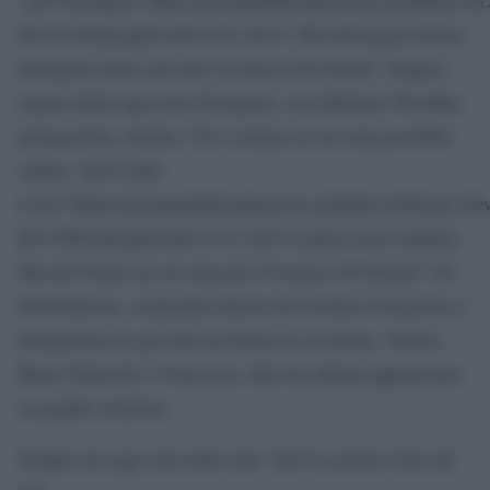
ID=79196&typeb=0&19-01-2015–The-Divergent-Series-
Insurgent-nelle-sale-dal-19-marzo-2015[/url]” (Eagle),
sequel della saga teen Divergent, con Shailene Woodley
protagonista, mentre 330 i cinema in cui sarà possibile
vedere “[url”Latin
Lover”]http://giornaledellospettacolo.globalist.it/Detail_N
ID=78963&typeb=0&13-01-2015–Latin-Lover-l-ultimo-
film-di-Virna-Lisi-in-sala-dal-19-marzo-2015[/url]” (01
Distribution), commedia diretta da Cristina Comencini e
interpretata tra gli altri da Francesco Scianna, Valeria
Bruni Tedeschi e Virna Lisi, alla sua ultima apparizione
su grande schermo.
Sempre da oggi sarà nelle sale “[url”La prima volta (di