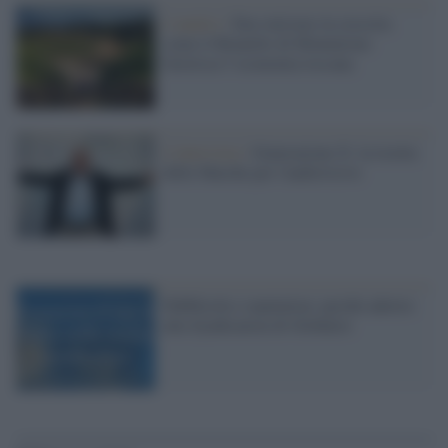
L'analisi /
Eno-turismo in crescita:
come il Brunello di Montalcino
favorisce l’economia toscana
L'intervista /
Generazione X: la ricetta
delle Marche per l'audiovisivo
Pubblicità e reputation: perché aderire
alla Syndication di Globalist