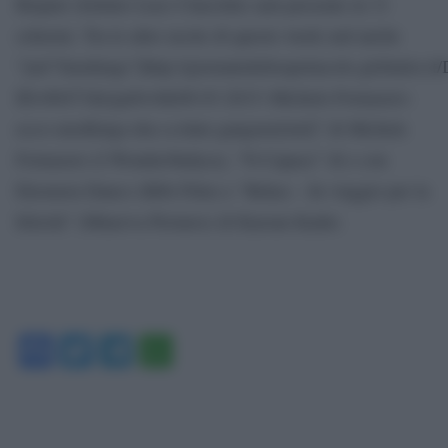
Bispuri (Istituto Luce Cinecittà) sarà presente in 31
schermi. Tra le altre uscite di questo week end anche
“[url”Smokings”]http://giornaledellospettacolo.globalist.i
ID=80473&typeb=0&08-03-2015–Michele-Fornasero-
ecco-smoKings-doc-a-tinte-gangster[/url]” di Michele
Fornasero (I Wonder/Indyca), “N-Capace” di e con
Eleonora Danco (Bibi Film) e “Bekas – In viaggio per la
felicità” (Minerva Pictures) di Karzan Kader.
Facebook
Twitter
Telegram
WhatsApp