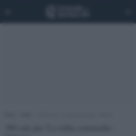
Home
>
Trade
>
380 sale per ‘La solita commedia – Inferno’
380 sale per 'La solita commedia -