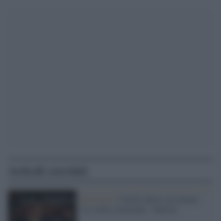
Articoli correlati
Intervista /
I Soliti Idioti raccontano
'La solita commedia - Inferno'