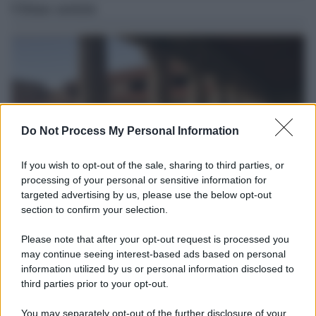
Ultime notizie
Do Not Process My Personal Information
If you wish to opt-out of the sale, sharing to third parties, or
processing of your personal or sensitive information for
targeted advertising by us, please use the below opt-out
section to confirm your selection.
La scoperta /
Oplontis, le vittime dell’eruzione del Vesuvio
furono più numerose del previsto
Please note that after your opt-out request is processed you
Uno studio bioarcheologico sui resti rinvenuti nella Villa B
may continue seeing interest-based ads based on personal
information utilized by us or personal information disclosed to
ricostruisce la dieta degli abitanti: cereali, legumi e prodotti
third parties prior to your opt-out.
agricoli erano alla base dell’alimentazione, mentre le risorse
marine avevano un ruolo marginale.
You may separately opt-out of the further disclosure of your