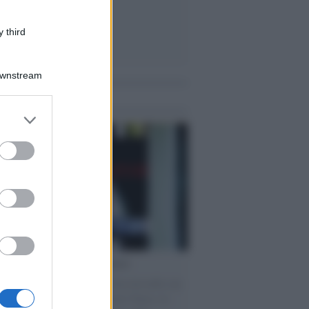
 third
Downstream
me notizie
er and store
to grant or
ed purposes
cordo /
Le radici di Francesco
omenica di settembre con Guccini nella sua
a Pàvana, tra ricordi del premio Tenco, la