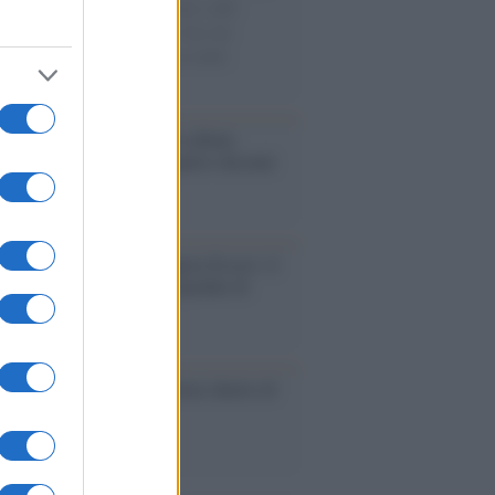
di disegni con Andrea Pazienza sulle
ie di carta, il rapporto con i fan che
nuano a cercarlo e la bellezza delle
gne e dei gatti.
bum /
"Timeless", il nuovo album
mo di Prince racconta quattro decenni
eatività
augurazione /
Cuneo inaugura Esseci: il
 polo culturale nell’ex ospedale di
a Croce
ca /
Love Sensation, il primo duetto di
nna e Kylie Minogue