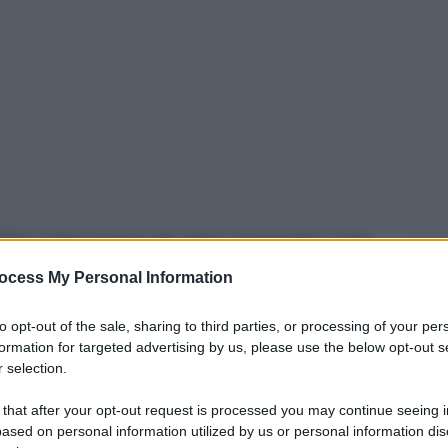
felici si dica ancora che siano ‘necessarie’ è una
. Ma così è, specie in questa Italia che tanto si
ocess My Personal Information
uanto inquadra ancora le donne in ruoli precisi,
to opt-out of the sale, sharing to third parties, or processing of your per
 alla volta, senza far troppo rumore, senza
formation for targeted advertising by us, please use the below opt-out s
 selection.
i rumore ne hanno fatto parecchio. Alfonsina
 that after your opt-out request is processed you may continue seeing i
ased on personal information utilized by us or personal information dis
le campagne emiliane dell’Italia fascista e