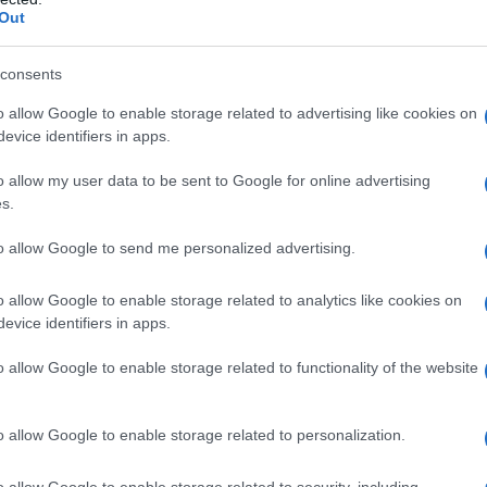
gara 
Out
ografe mai esistite, un’attivista politica,
tovagl
conti
 lei li ha fatti propri vivendo una vita
consents
monta
ro le abbiamo fatte incontrare, queste due donne,
o allow Google to enable storage related to advertising like cookies on
L'al
evice identifiers in apps.
postu
di cr
o allow my user data to be sent to Google for online advertising
gistica di messa in scena.
s.
a, Veronica Cruciani, efficace da un punto di vista
to allow Google to send me personalized advertising.
L'in
attrici (Aglaia Mora e Francesca Ciocchetti)
nuovo
Sant
o allow Google to enable storage related to analytics like cookies on
a, interpretano loro stesse, ‘uscendo’ di scena e
evice identifiers in apps.
un l’altra a raccontarsi, a costruirsi, entrando in
o allow Google to enable storage related to functionality of the website
na ‘presente’, una in scena e una in retroscena,
Musi
Mado
 che sottolinea la grande modernità di queste due
o allow Google to enable storage related to personalization.
 Paola Villani, ai suoni di John Cascone e al
nzo Letizia.
o allow Google to enable storage related to security, including