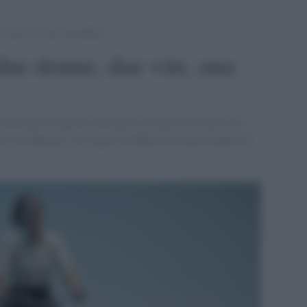
 due vite, una sola libertà
due donne, due vite, una
Fava per la regia di Veronica Cruciani verrà messo in
er gli abbonati, sul canale YouTube del Teatro Stabile di