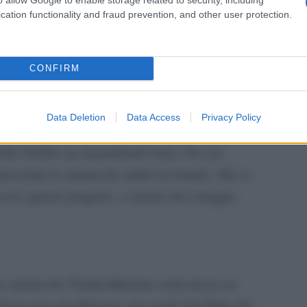
cation functionality and fraud prevention, and other user protection.
i teatri sono stati di nuovo chiusi. Ma questo
CONFIRM
o questa scelta, ci ha messo a disposizione la
6 novembre lo spettacolo su YouTube. È stata una
Data Deletion
Data Access
Privacy Policy
all’emergenza, ma lo spettacolo si sposa bene con
ello Stabile sta rispondendo bene. Per ora
prossimo lo spettacolo andrà in tournée. Ma se
ciso questo progetto,, è merito del coraggio
lo spettacolo Tina&Alfonsina verrà messo in
lusiva per gli abbonati, sul canale YouTube del