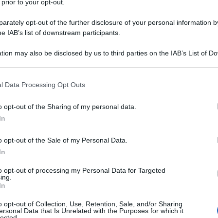
 prior to your opt-out.
la sua macchina fotografica e dava volti e corpi
rately opt-out of the further disclosure of your personal information by
 sono mai incontrate, Tina e Alfonsina,
he IAB’s list of downstream participants.
tempo, né gli stessi spazi. Eppure, le loro vite
tion may also be disclosed by us to third parties on the IAB’s List of 
onte tra questi due fiumi in piena è Claudio
 that may further disclose it to other third parties.
Ulti
n scena per la regia di Veronica Cruciani.
 that this website/app uses one or more Google services and may gath
l Data Processing Opt Outs
including but not limited to your visit or usage behaviour. You may click 
, così lontane tra loro?
 to Google and its third-party tags to use your data for below specifi
o opt-out of the Sharing of my personal data.
ogle consent section.
In
oghi e tempi, di creare nuovi spazi possibili. Il
ta reale non si siano mai incontrate non toglie
o opt-out of the Sale of my Personal Data.
In
sperienze umane: sono entrambe donne
mondo ancora arcaico, donne di enorme intuito,
to opt-out of processing my Personal Data for Targeted
ing.
Strada fu la prima donna a partecipare al Giro
Il ri
In
Una d
924, dove la sola idea di una donna che
o opt-out of Collection, Use, Retention, Sale, and/or Sharing
casa 
ersonal Data that Is Unrelated with the Purposes for which it
 uomini era inconcepibile. Tina Modotti è stata
lected.