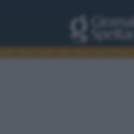
Trade
Radio
Games
Agis
Danza
Video
Cinema