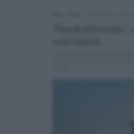
Home
>
Teatro
>
‘Tina&Alfonsina’: due donne,
'Tina&Alfonsina': 
sola libertà
Lo spettacolo Tina&Alfonsina di Claudio 
onda dall'8 al 16 novembre, in esclusiva p
Catania