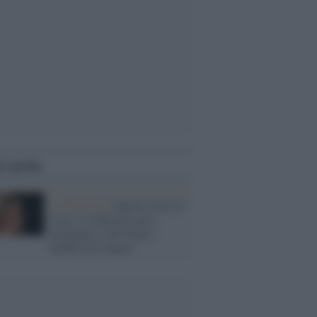
i anche
L'intervista /
Sopravvivere al
virus: la sfida di Laura
Sicignano e del Teatro
Stabile di Catania