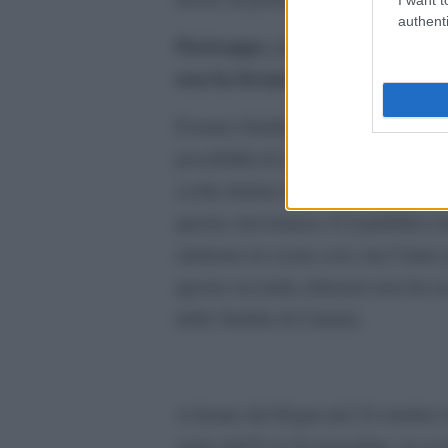
authenti
Purtroppo, come tutti sappiamo, 
non ha fermato lo spettacolo.
Il teatro Stabile di Catania ha fatt
possibilità di mandare dall’8 al 1
scelta dettata dalla necessità e d
questa circostanza. E il pubblico d
andremo in scena così, ma l’anno 
questa seconda chiusura non ha uc
dello Stabile di Catania.
A fronte del Dcpm del 24 ottobre 
onda dall’8 al 16 novembre, in esc