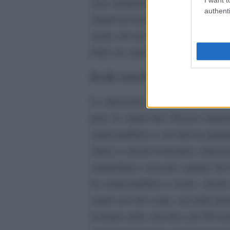
sono arrabbiati per questa definizi
authenti
chiudi un teatro, vanno sì in crisi
anche chi assiste dalla platea, che 
della sua anima.
In che cosa il Governo ha sbagli
La situazione è oggettivamente gra
però, la voglio dire. Risorse import
sanità pubblica e ora tutti ne pag
chiusi, e alcuni resteranno chiusi 
smantellata e non può, quindi, far
fra sanità pubblica e teatro. Anche
salute non del corpo, ma della ment
in fondo nella classifica dei Pil e