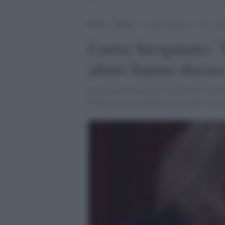
Home
>
Teatro
>
Laura Sicignano: “Per colpa
Laura Sicignano: "
attori hanno decis
La direttrice del Teatro Stabile di Catan
l’attore sarà un mestiere per ricchi. Ne 