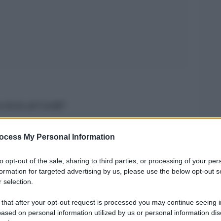
vvivrà al Covid?
suto – dice Sicignano rispondendo a SprayNews
ocess My Personal Information
rre, ai bombardamenti, alle religioni che lo
ivrà anche al Covid. Alcuni teatri, però,
to opt-out of the sale, sharing to third parties, or processing of your per
formation for targeted advertising by us, please use the below opt-out s
anno a riaprire. E molti attori non ce la faranno
 selection.
mbere non saranno quelli meno bravi, ma quelli
 that after your opt-out request is processed you may continue seeing i
larghe. Il teatro che tornerà sacrificherà, in
ased on personal information utilized by us or personal information dis