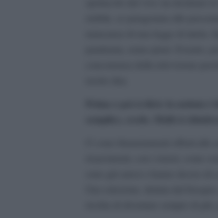
spettacolo dal vivo sia destinato l
risibile, se paragonata alle percent
mancanza di una legge di tutela. Ep
pandemia, erano pieni. Il teatro, pe
concorrenza della televisione perch
nostro dna.
Prima o poi si dirà: la nottata è 
semplice, credo. Molti si chiuder
Ci sono finanziamenti offerti alle az
risarcimenti, con i ristori, come s
sono già arresi e hanno deciso di c
Una selezione, dettata dal bisogno,
rischia di diventare sempre di più,