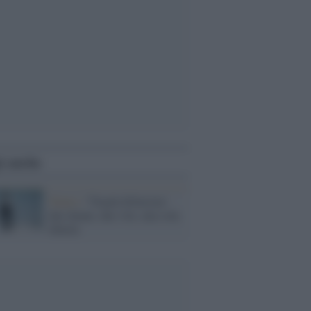
i anche
Teatro /
'Tina&Alfonsina':
due donne, due vite, una sola
libertà