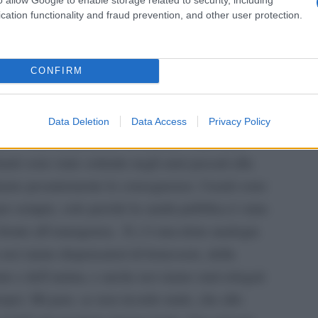
one quasi offensiva del loro lavoro. E, poi, se
cation functionality and fraud prevention, and other user protection.
 economica e psicologica i suoi operatori, ma
smarrisce una parte di sé, della sua identità,
CONFIRM
ato?
Data Deletion
Data Access
Privacy Policy
ve e non mi permetto di criticare. Una cosa,
anti sono state sottratte negli anni passati alla
hiamo pesantemente le conseguenze. I teatri sono
per sempre, solo perché la sanità pubblica è stata
 fronte all’emergenza.
E c’è una triste analogia
 noi siamo dispensatori di benessere, della
e e dell’anima, e anche noi siamo stati relegati
uropei. Mi pare, se non ricordo male, che allo