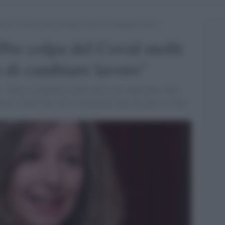
 del Covid molti attori hanno deciso di cambiare lavoro”
Per colpa del Covid molti
o di cambiare lavoro"
ia: "Dopo la pandemia molti teatri non riapriranno. Fare
conosco molti che con i risarcimenti non riescono a vivere"