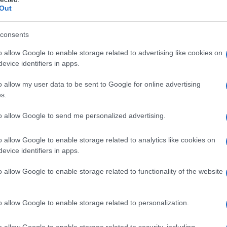
pubblico è imprescindibile. Avevamo in
tovagl
Out
conti
arrivato il giorno tanto atteso della prima.
monta
ono gli attori, gli arredi, la scenografia. Manca solo
consents
 telecamere. E sai che non ci saranno applausi.
L'al
o allow Google to enable storage related to advertising like cookies on
postu
evice identifiers in apps.
ibile, ma sai che non puoi fermarti. E devi
di cr
atro non è fatto per noi teatranti, ma per il
o allow my user data to be sent to Google for online advertising
s.
enza il pubblico non siamo niente. Senza teatro,
L'in
ne. Il teatro è dialogo, confronto, un rito, che si
to allow Google to send me personalized advertising.
nuovo
Sant
ella nostra cultura mediterranea. Se allo
o allow Google to enable storage related to analytics like cookies on
 un pilastro del suo benessere mentale.
evice identifiers in apps.
Musi
à non essenziali, quelle che si possono
o allow Google to enable storage related to functionality of the website
Mado
?
o allow Google to enable storage related to personalization.
mo essenziali. E in tanti, attori tecnici, si
o allow Google to enable storage related to security, including