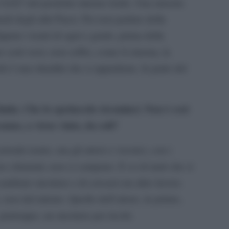
o 0,027 del prodotto interno lordo. Una miseria
uali degli altri Paesi. Per non parlare della
pure i teatri di ogni e grado, prima della
r certi versi, non soffre, come il cinema, la
é è una ritualità che ci appartiene, fa parte del
finita. Che lo spettacolo ricominci. Non è così
anno, a virus vinto, da soli?
iende teatro, ma gli attori e i tecnici, con i
ono chiamati, non ci campano. E so di tanti che si
ambiare mestiere e di cercarsi un altro lavoro.
 non dal talento. Quello dell’attore, in primis,
 purtroppo, un mestiere per ricchi.