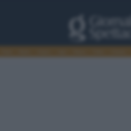
Trade
Radio
Games
Agis
Danza
Video
Cinema