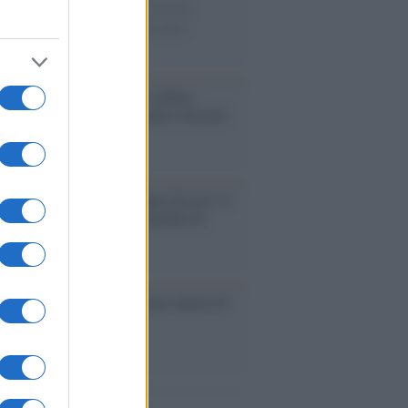
ie di carta, il rapporto con i fan che
nuano a cercarlo e la bellezza delle
gne e dei gatti.
bum /
"Timeless", il nuovo album
mo di Prince racconta quattro decenni
eatività
augurazione /
Cuneo inaugura Esseci: il
 polo culturale nell’ex ospedale di
a Croce
ca /
Love Sensation, il primo duetto di
nna e Kylie Minogue