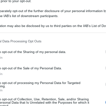
l censo.
 prior to your opt-out.
rately opt-out of the further disclosure of your personal information by
, già programmati, mutilati e sospesi. Dove
he IAB’s list of downstream participants.
opraffare dallo scoramento?
tion may also be disclosed by us to third parties on the IAB’s List of 
Ulti
sponsabilità che ho nei confronti di tutte le
 that may further disclose it to other third parties.
 Stabile di Catania. Io ho il dovere di non
 that this website/app uses one or more Google services and may gath
l Data Processing Opt Outs
including but not limited to your visit or usage behaviour. You may click 
 entusiasmo, non rassegnazione, Per me è una
 to Google and its third-party tags to use your data for below specifi
o opt-out of the Sharing of my personal data.
i tutte le altre, ma, ma anche questa voglio
ogle consent section.
In
e.
o opt-out of the Sale of my Personal Data.
o. Per un attore il teatro è la casa, il rapporto
In
eatro, ho letto da qualche parte, all’attore gli
to opt-out of processing my Personal Data for Targeted
Il ri
ing.
cendo non solo disastri economici e culturali,
In
Una d
mento, rabbia. E’ così?
casa 
o opt-out of Collection, Use, Retention, Sale, and/or Sharing
gara 
ersonal Data that Is Unrelated with the Purposes for which it
lected.