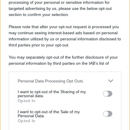
processing of your personal or sensitive information for
targeted advertising by us, please use the below opt-out
section to confirm your selection.
La scoperta /
Oplontis, le vittime dell’eruzione del Vesuvio
furono più numerose del previsto
Please note that after your opt-out request is processed you
Uno studio bioarcheologico sui resti rinvenuti nella Villa B
may continue seeing interest-based ads based on personal
information utilized by us or personal information disclosed to
ricostruisce la dieta degli abitanti: cereali, legumi e prodotti
third parties prior to your opt-out.
agricoli erano alla base dell’alimentazione, mentre le risorse
marine avevano un ruolo marginale.
You may separately opt-out of the further disclosure of your
personal information by third parties on the IAB’s list of
Il medagliere /
Europei di nuoto: Pellecani guida una super
downstream participants.
Italia
Personal Data Processing Opt Outs
This information may also be disclosed by us to third parties
on the IAB’s List of Downstream Participants that may further
I want to opt-out of the Sharing of my
disclose it to other third parties.
personal data.
Il centenario /
A L'Aquila arriva la mostra "TITO, 100 anni
Opted In
Please note that this website/app uses one or more Google
attraverso la forma"
services and may gather and store information including but
I want to opt-out of the Sale of my
Personal Data.
not limited to your visit or usage behaviour. You may click to
Opted In
grant or deny consent to Google and its third-party tags to
use your data for below specified purposes in below Google