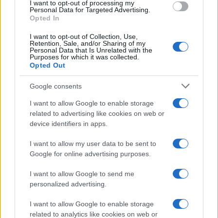
I want to opt-out of processing my
L'attesa /
Un estate di calcio: tra Mondiali e Serie A
consent section.
Personal Data for Targeted Advertising.
Opted In
I want to opt-out of Collection, Use,
Retention, Sale, and/or Sharing of my
Personal Data that Is Unrelated with the
Purposes for which it was collected.
Opted Out
Google consents
I want to allow Google to enable storage
related to advertising like cookies on web or
device identifiers in apps.
I want to allow my user data to be sent to
Google for online advertising purposes.
Syndication
Culture
I want to allow Google to send me
Salute
Globalist
personalized advertising.
Megachip
Globalscience
I want to allow Google to enable storage
related to analytics like cookies on web or