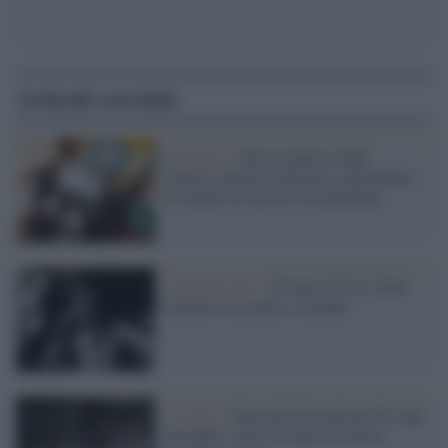
Articoli correlati
Tendenze /
Sale il numero degli
acquisti online in Europa e aumentano
le vendite di articoli second hand
L'anniversario /
90 anni di Yves Saint
Laurent, tra moda e scandali
L’evento /
Stop alla distruzione dei capi
invenduti: entra in vigore il nuovo