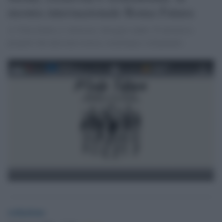
mostra internazionale Roma Futura
A Villa Giulia si valorizza i designer under 35 attraverso
progetti che uniscono ricerca, tecnologia e artigianato.
redazione