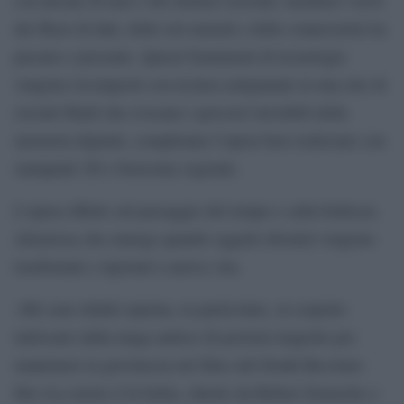
dei flussi di dati, delle reti neurali e delle connessioni tra
passato e presente. Questi frammenti di tecnologia
vengono ricomposti con tecnica artigianale in una rete di
circuiti fluidi che evocano i percorsi invisibili della
memoria digitale; completano l’opera basi realizzate con
stampanti 3D e bioresina vegetale.
L’opera riflette sul passaggio del tempo e sulla bellezza
silenziosa che emerge quando oggetti obsoleti vengono
trasformati e riportati a nuova vita.
«Mi sono infatti ispirata, in particolare, al corpetto
indossato dalla maga autrice di pozioni magiche per
mantenere la giovinezza nel film cult Death Becomes
Her (La morte ti fa bella), diretto da Robert Zemeckis e