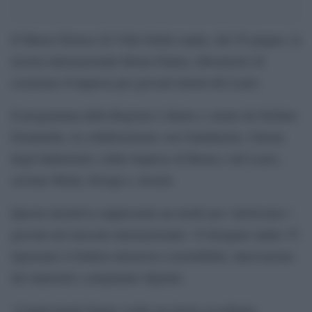
Il Museo Etrusco di Villa Giulia ospita, dal 29 giugno, la
mostra internazionale Roma Futura, laboratorio di
creazione d’impresa per giovani talenti del Lazio.
Il programma della Regione è ideato e curato da Stefano
Dominella, in collaborazione con Unindustria, Unione
degli Industriali e delle Imprese di Roma e del Lazio,
sezione Moda, Design e Arredo.
Questa iniziativa rappresenta un modo per valorizzare i
giovani nel mercato internazionale: 19 designer under 35
ripensano il fashion attraverso sostenibilità, innovazione
dei materiali e artigianato digitale.
«I partecipanti hanno svolto un lavoro eccellente,