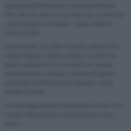
interpretato da Meryl Streep e Isabella Rossellini nel
1992. Del resto, anche io, con i miei tasti, do nuova vita
a pezzi destinati all’estinzione», spiega l’architetta
Ludovica Cirillo.
Chiara Faustini, con Aether Collection, propone borse
scultoree ispirate a strutture artificiali. Si tratta di un
progetto realizzato in 3D, una tecnica che consente
microproduzioni su richiesta, riducendo gli sprechi e
combinando manifattura tessile artigianale e inserti
morbidi all’interno.
La mostra rappresenta un’occasione per osservare come
il mondo della moda possa evolversi grazie ai nuovi
creativi.