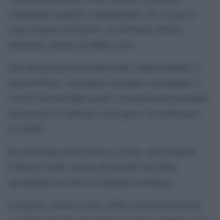
coniugando creatività e managerialità, che era poi lo
scopo di questa iniziativa», ha dichiarato Stefano
Dominella, ideatore di Moda Lazio.
Una delle proposte più interessanti è Meramorphik, di
Katia Di Pietro: un progetto che punta a prolungare il
ciclo di vita dell’abito grazie a un’innovazione modulare
che permette di adattarlo a più taglie e di trasformarlo
nel tempo.
Da menzionare anche Echoes of Data, dell’architetta
Ludovica Cirillo, titolare del marchio byLUDO,
specializzato nel riuso di materiali tecnologici.
Il progetto consiste in una collana statement realizzata
con decine di tasti e fili elettrici riciclati, metafore visive