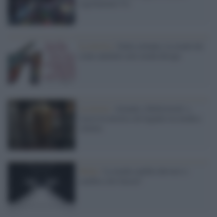
regolamento Ue
La mostra /
Italia settanta, la creatività
come antidoto arte moda design
La mosta /
Armani e Hollywood: a
Lucca la mostra sul legame tra moda e
cinema
Moda /
La moda cambia davvero o
cambia solo faccia?