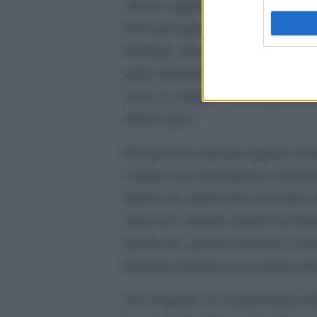
classico aggiornandola ai tempi mod
Norvegia agli anni d’oro che ha pr
Solskjær. Alto, possente, domina
agile, Haaland attrae ogni pallone
come si sviluppi l’azione perché l
infatti segna.
Per questo la giornata appena vis
soltanto una straordinaria esibizio
Quelli veri. Quelli che non hanno 
attraverso i numeri. Quelli che tra
Quelli che, quando il pallone scott
Ronaldo di fronte al suo ultimo Mo
Tre campioni, tre caratteristiche di