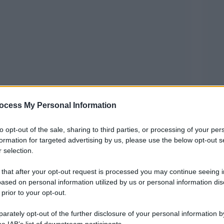
nuamente di tattica, costruzione dal basso e
ocess My Personal Information
regalato una lezione antica. Il calcio resta il
 mettere la palla in rete. E chi nasce con questa
to opt-out of the sale, sharing to third parties, or processing of your per
formation for targeted advertising by us, please use the below opt-out s
 anche quando tutto sembra cambiare intorno. In
 selection.
o a un concentrato di talento offensivo
 that after your opt-out request is processed you may continue seeing i
distribuite tra tre fuoriclasse che rappresentano tre
ased on personal information utilized by us or personal information dis
 prior to your opt-out.
iere più antico e affascinante del calcio, quello
 contro l’Algeria, una doppietta di Kylian
rately opt-out of the further disclosure of your personal information by
he IAB’s list of downstream participants.