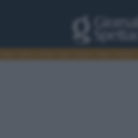
Trade
Radio
Games
Agis
Danza
Video
Cinema