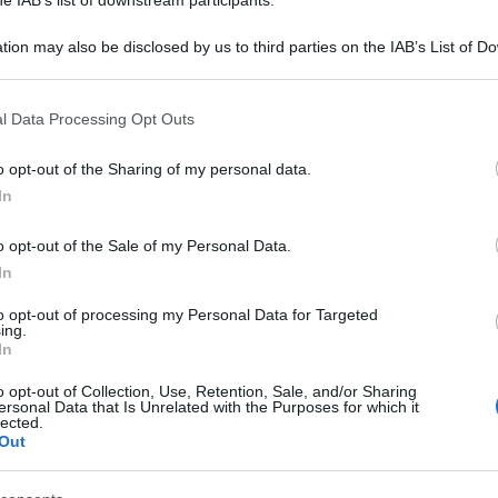
sima doppia firma di Erling Haaland nella
tion may also be disclosed by us to third parties on the IAB’s List of 
 that may further disclose it to other third parties.
li vittime di un calcio moderno che sembra voler
 that this website/app uses one or more Google services and may gath
l Data Processing Opt Outs
ing organizzati, occupazione degli spazi, dati
Ulti
including but not limited to your visit or usage behaviour. You may click 
 to Google and its third-party tags to use your data for below specifi
 ha ricordato, nel modo più semplice e
o opt-out of the Sharing of my personal data.
ogle consent section.
In
 bomber esistono ancora. Anzi, non hanno mai
 cambiare modulo, si possono studiare nuove
o opt-out of the Sale of my Personal Data.
meglio, ma chi possiede l’istinto del gol conserva
In
 È un dono che resiste al tempo, agli allenatori
to opt-out of processing my Personal Data for Targeted
ing.
In
o opt-out of Collection, Use, Retention, Sale, and/or Sharing
minosa. A trentanove anni e a quasi vent’anni
Il ri
ersonal Data that Is Unrelated with the Purposes for which it
lected.
e continua a leggere le partite con qualche
Una d
Out
casa 
tri. I suoi tre gol non sono soltanto numeri da
gara 