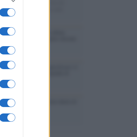
ie di carta, il rapporto con i fan che
nuano a cercarlo e la bellezza delle
gne e dei gatti.
bum /
"Timeless", il nuovo album
mo di Prince racconta quattro decenni
eatività
augurazione /
Cuneo inaugura Esseci: il
 polo culturale nell’ex ospedale di
a Croce
ca /
Love Sensation, il primo duetto di
nna e Kylie Minogue