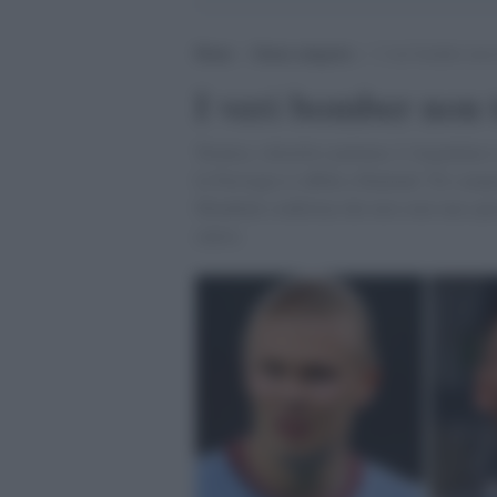
Home
>
Senza categoria
>
I veri bomber non 
I veri bomber non 
Tecnica, velocità e potenza. L'Argentina s
la Norvegia si affida a Haaland. Tre campi
Mondiale conferma che non sono una specie
calcio.