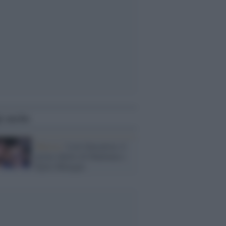
i anche
Musica /
Love Sensation, il
primo duetto di Madonna e
Kylie Minogue