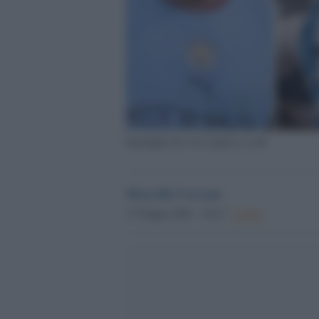
immagine da www.express.co.uk
Marcello Cecconi
17 Giugno 2026 - 14.43
Culture