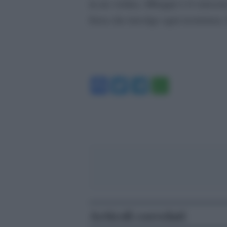
in un violino, Mbappé è il velocist
forza che travolge ogni resistenza. 
Facebook
Twitter
Telegram
WhatsA
Articoli correlati