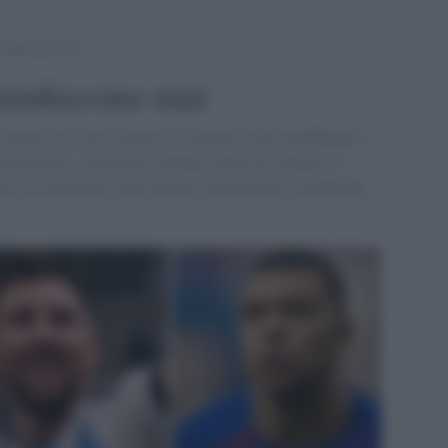
tradiscono mai
tradiscono mai
i gode le tre reti di Messi, la Francia vola con Mbappé e
oni diversi, un destino comune, quello di segnare. Il
 in estinzione e che restano i protagonisti assoluti del