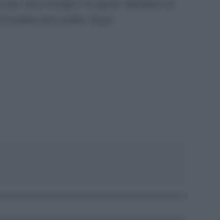
a che vince il tempo e lo spazio. Haaland è la
Il risultato non cambia. Il gol.
pp