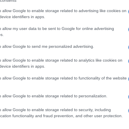
consents
endaria ma sono la prova che il talento, quando
tovagl
conti
ia forma, magari perde qualcosa in velocità, ma
o allow Google to enable storage related to advertising like cookies on
monta
evice identifiers in apps.
 capacità di scegliere il momento esatto in cui
 Mondiale e sarà il marcatore principe della
o allow my user data to be sent to Google for online advertising
L'al
s.
postu
di cr
to allow Google to send me personalized advertising.
te che corre verso il futuro. Se Messi è il
o allow Google to enable storage related to analytics like cookies on
esplosione della modernità. Velocità devastante,
L'in
evice identifiers in apps.
nuovo
nere a un’altra categoria atletica, fame
Sant
o allow Google to enable storage related to functionality of the website
 nonostante le occasioni fallite per poco,
ontemporaneo: potenza, tecnica e una capacità
Musi
o allow Google to enable storage related to personalization.
ità per l’intera gara. Quando parte, gli avversari
Mado
o allow Google to enable storage related to security, including
cation functionality and fraud prevention, and other user protection.
 ha riportato in auge la figura del numero nove