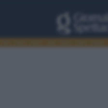
Trade
Radio
Games
Agis
Danza
Video
Cinema