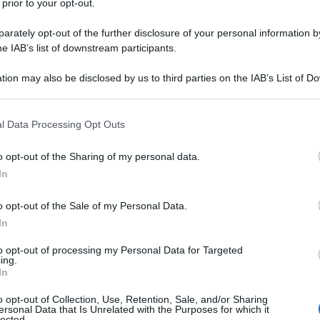
he gioca in “Segunda Liga” in Portogallo, fa
 prior to your opt-out.
ondo non vince contro la 67. “One of the
rately opt-out of the further disclosure of your personal information by
y” titola enfaticamente The Athletic, quotidiano
he IAB’s list of downstream participants.
tion may also be disclosed by us to third parties on the IAB’s List of 
Ulti
 that may further disclose it to other third parties.
ocrazie del calcio mondiale, dall’altra una delle
 that this website/app uses one or more Google services and may gath
l Data Processing Opt Outs
ara simbolica della promessa del nuovo Mondiale
including but not limited to your visit or usage behaviour. You may click 
 to Google and its third-party tags to use your data for below specifi
 della rappresentazione. Ma “il più grande
o opt-out of the Sharing of my personal data.
ogle consent section.
 non può nascondere anche la contraddizione del
In
 visibilità per i Paesi emergenti, ma anche un
o opt-out of the Sale of my Personal Data.
e più dipendente dalla necessità di produrre
In
to opt-out of processing my Personal Data for Targeted
Tend
ing.
onlin
In
i, la Coppa del Mondo 2026 dovrebbe essere già
artic
pettatori attesi negli stadi, 104 partite invece
o opt-out of Collection, Use, Retention, Sale, and/or Sharing
Circa
ersonal Data that Is Unrelated with the Purposes for which it
lected.