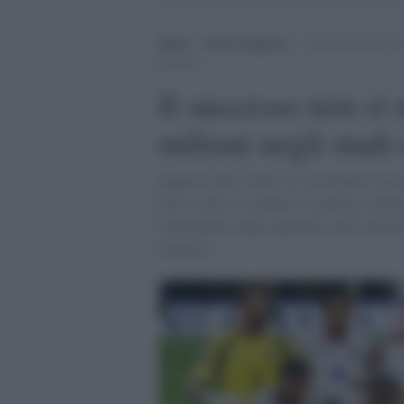
Home
>
Senza categoria
>
Il successo non si 
schermi
Il successo non si 
milioni negli stadi
Spagna-Capo Verde, 0-0, ha da poco racc
che va oltre il risultato. La partita conti
smartphone, negli algoritmi, nelle metri
schermo.