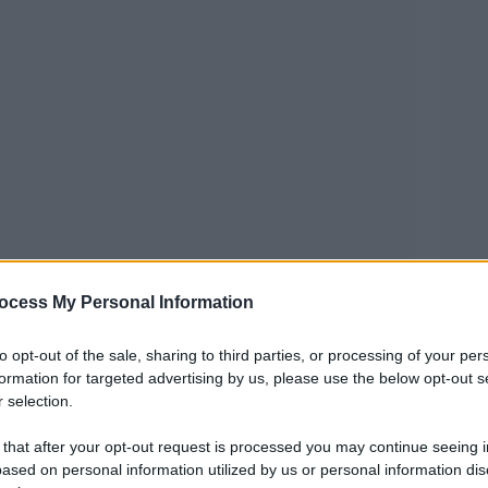
o, lunedì 15 giugno, Spagna-Capo Verde, ha da
ocess My Personal Information
formula del Mondiale, qualcosa che va oltre il
 al largo del Senegal, che contano abitanti quanto
to opt-out of the sale, sharing to third parties, or processing of your per
formation for targeted advertising by us, please use the below opt-out s
li spagnoli. Lo hanno fatto con grande volontà,
 selection.
i e il bacio della fortuna. Il risultato ottenuto
 that after your opt-out request is processed you may continue seeing i
intorno a Josimar José Évora Dias, detto
ased on personal information utilized by us or personal information dis