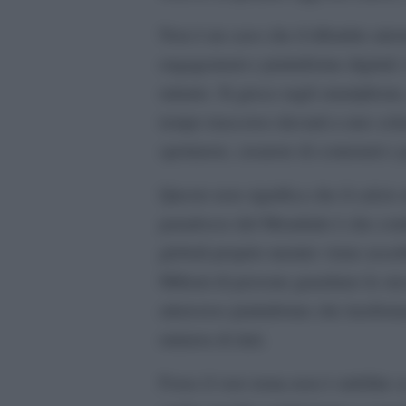
Non è un caso che il dibattito att
engagement e piattaforme digitali.
minuto. Si gioca sugli smartphone,
tempo trascorso davanti a uno sch
spettatore, creatore di contenuti e
Questo non significa che il calcio 
paradosso del Mondiale è che contin
globali proprio mentre viene assor
Milioni di persone guardano le st
attraverso piattaforme che trasfo
miniera di dati.
Forse il vero tema non è stabilire 