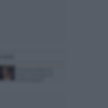
i anche
Giornata mondiale del
teatro: il messaggio di
Isabelle Huppert