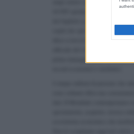
ampi settori vuoti nonostante la Fif
authenti
44.985 spettatori su 46.000 posti. 
dei biglietti a prezzi elevatissimi e
ospiti che spesso non occupano i po
tifosi si trovavano nei corridoi e ne
ufficiale del sold out e la percezi
prima immagine delle contraddizio
record economici e mediatici.
I cinque milioni di persone che at
sono soltanto tifosi ma consumatori,
dati. Il Mondiale contemporaneo n
spostamento, acquisto, ricerca onli
ecosistema economico che trasfor
Non lo scopriamo oggi nel calcio, 