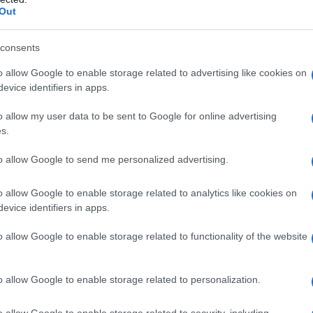
 dalla Fifa intorno ai 9 miliardi di dollari e una
più s
Out
l'abbi
e i sei miliardi di interazioni complessive. Mai il
consu
pazio fisico, economico e mediatico.
consents
abbin
tutti i
o allow Google to enable storage related to advertising like cookies on
ori, c’è da dubitare che l’espansione del
evice identifiers in apps.
Il ca
ello sport. Appare più una vittoria del mercato.
Usa, 
o allow my user data to be sent to Google for online advertising
 raccontato come una conquista dell’inclusione.
s.
inenti coinvolti, più storie da raccontare. Ma
to allow Google to send me personalized advertising.
’è anche una logica innegabilmente più cruda come
La b
tite in più significano più diritti televisivi, più
vogli
o allow Google to enable storage related to analytics like cookies on
dirig
evice identifiers in apps.
e e monetizzare, più biglietti.
o allow Google to enable storage related to functionality of the website
atori sono nate diatribe. A Guadalajara, in
La da
orneo sono emerse già le prime crepe. Nella
dovre
o allow Google to enable storage related to personalization.
lica Ceca, le immagini televisive mostravano
o allow Google to enable storage related to security, including