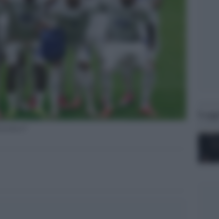
Legg
zetta.it"