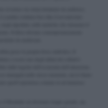
orno al torneo sia ormai dominato da audience,
 La partita continua ben oltre il novantesimo
 negli algoritmi, nelle metriche che misurano il
ermo. Il tifoso diventa contemporaneamente
 prodotto da analizzare.
abbia perso la propria forza simbolica. Il
ua a essere uno degli ultimi riti collettivi
bito dalle logiche dell’economia dell’attenzione.
esse immagini nello stesso momento, ma lo fanno
rmano quell’esperienza comune in un’immensa
se il Mondiale sia diventato troppo grande, ma