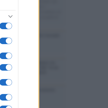
uccesso per i capi di seconda mano e per
gliamento sportivo. Ad attrarre i
matori è anche il gorpcore, la tendenza ad
are l'abbigliamento sportivo con quello di
 giorni.
so /
Trump ha quasi esaurito l'arsenale
ma il tycoon smentisce
anca /
Caso Mps: i pm milanesi ora
ono vederci chiaro sulle “chat” tra un
ente del Mef e alcuni ministri
ta /
L'8 agosto, quando la memoria
bbe insegnarci qualcosa