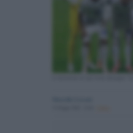
La formazione di Capo Verde )Immagine "Gaz
Marcello Cecconi
15 Giugno 2026 - 22.46
Culture