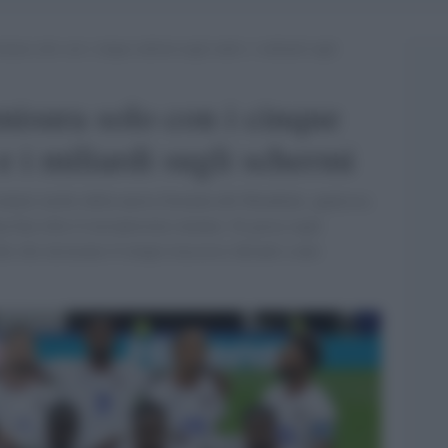
misura solo con i cinque milioni negli stadi e i miliardi sugli
misura solo con i cinque
 e i miliardi sugli schermi
ontato molto della nuova formula del Mondiale, qualcosa
nua ben oltre il novantesimo minuto. Si gioca sugli
che che misurano il tempo trascorso davanti a uno