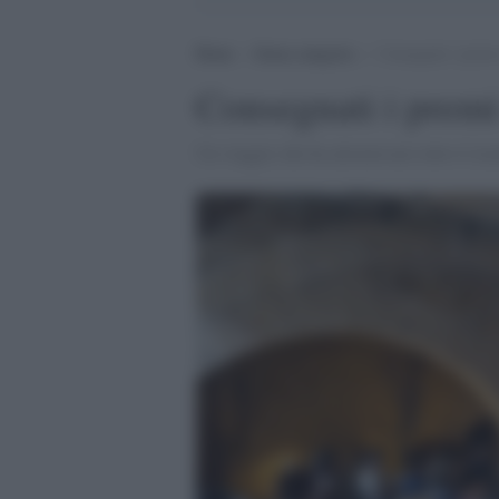
Home
>
Senza categoria
>
Consegnati i premi
Consegnati i premi
Un viaggio che ha attraversato tutto il mo