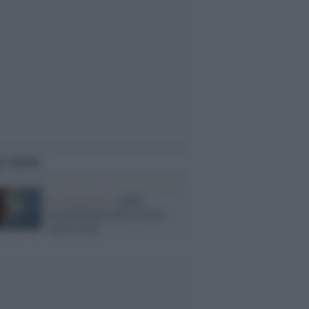
i anche
la scomparsa /
Addio
all'indimenticabile Dottor
Alan Grant