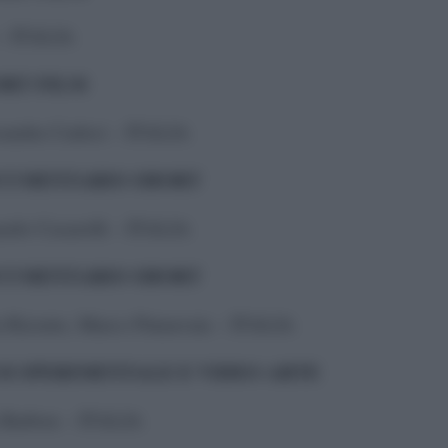
 – ITALIA
ORT FILM
sandra Carlesi – ITALIA
OCUMENTARIO SHORT
ardo Casarolli – ITALIA
OCUMENTARIO SHORT
ia Rizzuto, Marco Pinnavaia – ITALIA
LM SPERIMENTALE E VIDEO ARTE
a Barbon – ITALIA