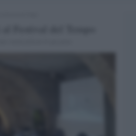
 al Festival del Tempo
 al Festival del Tempo
ndo, tramite pellicole di ogni genere