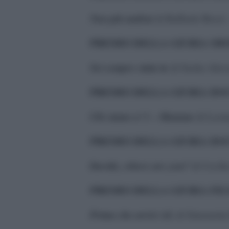
Non più andrai
di Raffaele Rossi
PREMIO DELLA GIURIA SH
Sei sempre stata tu
di Sasha Ales
PREMIO DELLA GIURIA D
Chi siamo n°1 – Mamma
di Leon
PREMIO DELLA GIURIA D
Davide, where are you?
di Cecil
PREMIO DELLA GIURIA FI
Prima che arrivi AL
di Simonett