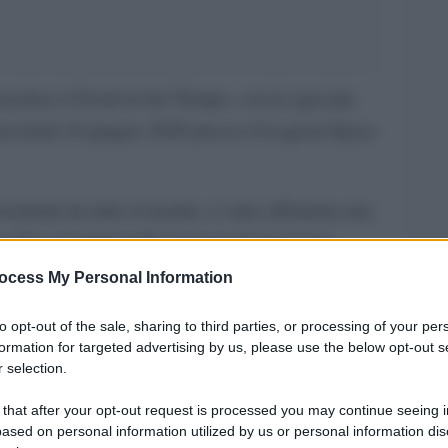
concluso il Festival del Tempo, con la speciale
rcoledì 10 giugno 2026 presso il Logical Space
venienti da tutto il mondo, è stata effettuata una
elti e mostrati nelle 7 serate di proiezioni.
ocess My Personal Information
mi per il Miglior
Film di ciascuna categoria
, i
 il Miglior Attore/Migliore
Attrice
Premio
, il
to opt-out of the sale, sharing to third parties, or processing of your per
formation for targeted advertising by us, please use the below opt-out s
Migliore Sceneggiatura
r la
.
 selection.
uria del Pubblico e dalla Giuria Tecnica composta
 that after your opt-out request is processed you may continue seeing i
tistica del festival e curatrice, Alberto D’Amico,
ased on personal information utilized by us or personal information dis