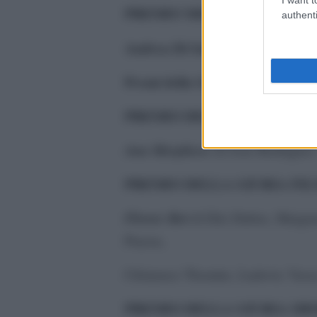
PREMIO MIGLIORE SCENE
authenti
Andrea Di Salvatore
Jusqu’au 
–
Premi della Giuria
PREMIO DELLA GIURIA FIL
Ana Morphose
di Joao Rodrig
PREMIO DELLA GIURIA FIL
Flower Bot
di Elio Dubus, Margau
Piazza,
Clémence Thomire, Ludovic Vass
PREMIO DELLA GIURIA SH