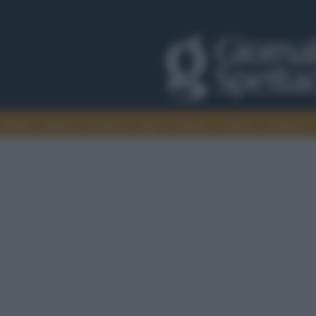
Trade
Radio
Games
Agis
Danza
Video
Cinema