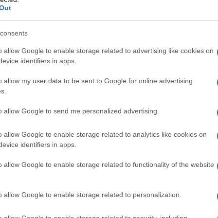
tovagl
Out
conti
li, Antinea Radomska – ITALIA
monta
consents
LUNGO
L'al
o allow Google to enable storage related to advertising like cookies on
postu
evice identifiers in apps.
genio Piluso – ITALIA
di cr
o allow my user data to be sent to Google for online advertising
s.
L'in
n – FRANCIA
to allow Google to send me personalized advertising.
nuovo
Sant
o allow Google to enable storage related to analytics like cookies on
evice identifiers in apps.
 caduto dalla luna
Musi
o allow Google to enable storage related to functionality of the website
Mado
o allow Google to enable storage related to personalization.
ai
di Raffaele Rossi
o allow Google to enable storage related to security, including