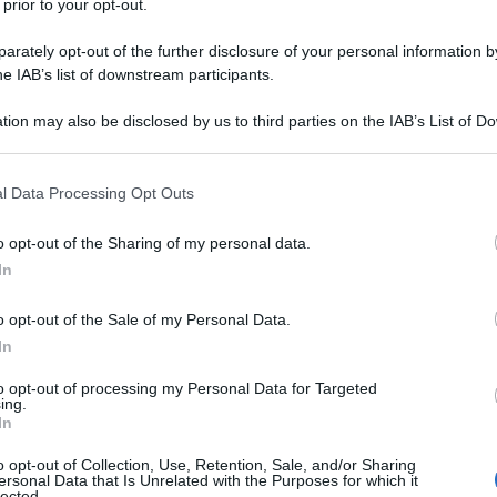
 prior to your opt-out.
i Tosti, progettista culturale e curatrice e Claudio
rately opt-out of the further disclosure of your personal information by
he IAB’s list of downstream participants.
Miglior Film per Categoria:
tion may also be disclosed by us to third parties on the IAB’s List of 
Ulti
 that may further disclose it to other third parties.
IONE
 that this website/app uses one or more Google services and may gath
l Data Processing Opt Outs
including but not limited to your visit or usage behaviour. You may click 
ukina – STATI UNITI
 to Google and its third-party tags to use your data for below specifi
o opt-out of the Sharing of my personal data.
ogle consent section.
In
Francesco Paolucci – ITALIA
o opt-out of the Sale of my Personal Data.
In
ALE E VIDEO ARTE
to opt-out of processing my Personal Data for Targeted
Il ri
ing.
In
Luna – MESSICO
Una d
casa 
o opt-out of Collection, Use, Retention, Sale, and/or Sharing
SHORT
gara 
ersonal Data that Is Unrelated with the Purposes for which it
lected.