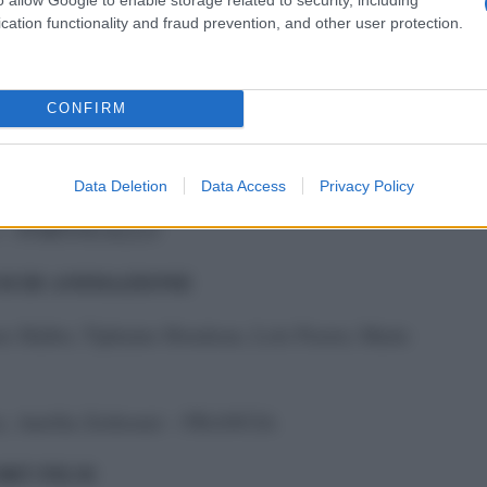
GGIATURA
cation functionality and fraud prevention, and other user protection.
Prochain Souffle
di Andrea Di Salvatore
CONFIRM
M DI ANIMAZIONE
Data Deletion
Data Access
Privacy Policy
ues – PORTOGALLO
M DI ANIMAZIONE
x Hallot, Tiphaine Houdeau, Loïs Pastor, Marie
e, Aurélia Zerhouni – FRANCIA
ORT FILM