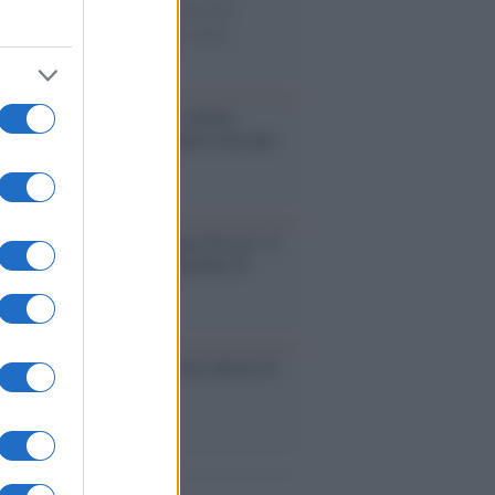
ie di carta, il rapporto con i fan che
nuano a cercarlo e la bellezza delle
gne e dei gatti.
bum /
"Timeless", il nuovo album
mo di Prince racconta quattro decenni
eatività
augurazione /
Cuneo inaugura Esseci: il
 polo culturale nell’ex ospedale di
a Croce
ca /
Love Sensation, il primo duetto di
nna e Kylie Minogue