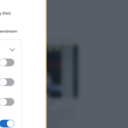
 third
Downstream
me notizie
er and store
to grant or
ed purposes
cordo /
Le radici di Francesco
omenica di settembre con Guccini nella sua
a Pàvana, tra ricordi del premio Tenco, la
di disegni con Andrea Pazienza sulle