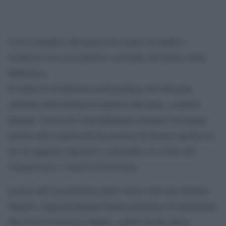
Casa Leopardi a Recanati non smette di stupire e
restituisce un ciclo pittorico custodito all’interno della
Biblioteca.
Si tratta di un’ulteriore testimonianza del fermento
culturale della dimora recanatese del poeta, scoperta
durante i lavori del consolidamento murario che hanno
portato alla scoperta di decorazioni di diverse epoche tra
cui un apparato figurativo collocabile tra la fine del
Cinquecento e l’inizio del Seicento.
In base alle ricostruzioni dello storico dell’arte Stefano
Papetti i saggi preliminari hanno permesso di intercettare
due strati di intonaco dipinto, quello di più antico,