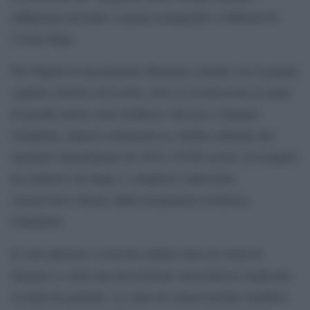
raffigurata secondo i canoni iconografici codificati da
Cesare Ripa.
Per Papetti la decorazione dimostra contatti con il grande
cantiere artistico di Loreto, dove si riconoscono le mani
di grandi artisti come Federico Zuccari e Gaspare
Gasparini. Questo testimonia la vitalità culturale del
territorio marchigiano tra XVI e XVII secolo. Il recupero
ha richiesto un lungo e complesso intervento
conservativo diretto dalla restauratrice Federica
Camilletti.
Il ciclo pittorico si trovava infatti sotto tre strati di
intonaco e sotto una decorazione ottocentesca realizzata
su fogli di giornale. Lo stato di conservazione risultava