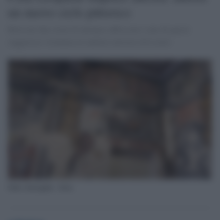
un nuovo ciclo pittorico
Ritrovati due strati di intonaco affrescato e uno di questi
suggerisce vicinanza al cantiere artistico di Loreto
fonte immagine: Ansa