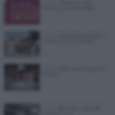
L’evento /
Premio Dessì 2026,
Villacidro si accende di cultura
Cinema /
Terre di Cinema edizione 15:
a Siracusa dal 2 al 20 settembre
L’evento /
Dentro le terme segrete di
Ercolano
Musica /
Miles Davis, il genio che
rivoluzionò il Jazz