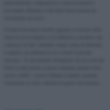
particolarmente compromesso a causa di numerose
picconature effettuate ai fini della buona riuscita dei
rivestimenti successivi.
Si tratta di un nuovo tassello aggiunto al mosaico della
storia di casa Leopardi, la cui biblioteca custodisce una
collezione di oltre ventimila volumi voluta da Monaldo
Leopardi e gli ambienti in cui si formò il giovane
Giacomo. “È emozionante immaginare che gli occhi del
Poeta si siano posati su queste immagini quando erano
ancora visibili”, osserva Olimpia Leopardi, ponendo
l’attenzione al valore culturale di questo ritrovamento.