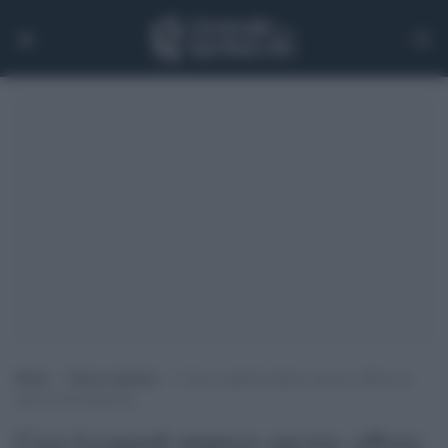
Home
>
Senza categoria
>
Casa Leopardi stupisce ancora: affiora un
nuovo ciclo pittorico
Casa Leopardi stupisce ancora: affiora