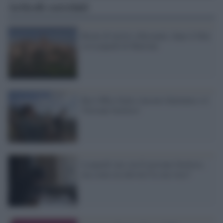
Articoli correlati
Boom di turisti a Recanati, dopo il film
su Leopardi di Martone
Box Office Italia vincono Salemme e il
'Giovane favoloso'
Leopardi star con Il giovane favoloso,
ma come era davvero la sua voce?