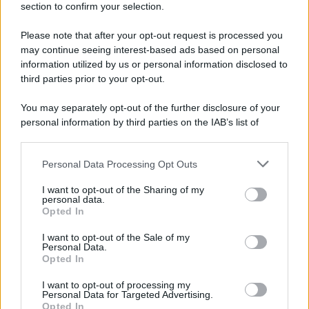
section to confirm your selection.
Il pilota iberico, scattato dalla seconda casella sulla griglia di
partenza, ha dominato la gara dal primo all'ultimo giro,
Please note that after your opt-out request is processed you
conquistando così la sua seconda vittoria in carriera in top class.
may continue seeing interest-based ads based on personal
information utilized by us or personal information disclosed to
Disastrose prestazioni, invece, per quasi tutte le Ducati, apparse
third parties prior to your opt-out.
lente e difficili da guidare già a partire dalle prove libere di venerdì.
Settimo Marquez ed anche Bagnaia out.
You may separately opt-out of the further disclosure of your
personal information by third parties on the IAB’s list of
Il libro /
La letteratura che racconta l’estate
downstream participants.
Personal Data Processing Opt Outs
This information may also be disclosed by us to third parties
on the IAB’s List of Downstream Participants that may further
I want to opt-out of the Sharing of my
disclose it to other third parties.
personal data.
L’evento /
Premio Dessì 2026, Villacidro si accende di
Opted In
Please note that this website/app uses one or more Google
cultura
services and may gather and store information including but
I want to opt-out of the Sale of my
Personal Data.
not limited to your visit or usage behaviour. You may click to
Opted In
grant or deny consent to Google and its third-party tags to
use your data for below specified purposes in below Google
I want to opt-out of processing my
Cultura /
Nel cuore delle Marche un viaggio itinerante tra
consent section.
Personal Data for Targeted Advertising.
design, arte, musica e antichi mestieri
Opted In