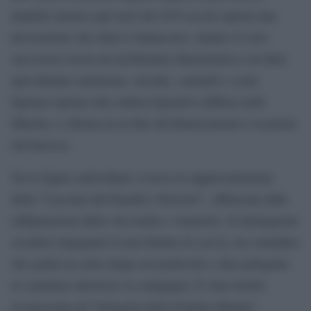
databile intorno agli inizi del XVI secolo riporta una
decorazione che imita il damascato, mentre il ciclo
successivo ricrea un’architettura illusionistica con finte
specchiature marmoree, nicchie, cariatidi e scene
figurate ispirate alla cultura figurativa diffusa nelle
Marche e a Roma tra la fine del Rinascimento e la prima
età barocca.
Tra le figure individuate si trova la rappresentazione
della “Cacciata dal Paradiso Terrestre”, affiancata dalle
raffigurazioni della vita rurale e venatoria. Si distinguono
cavalieri impegnati in una battuta di caccia, un contadino
che guida un asino lungo un ponticello e due pellegrini
in cammino attraverso la campagna. È stata inoltre
riconosciuta un'”Allegoria della Fortuna Marina”,