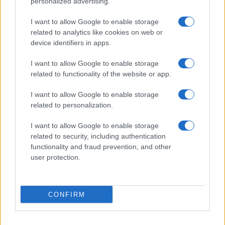
personalized advertising.
Megachip
Globalscience
I want to allow Google to enable storage
related to analytics like cookies on web or
GiULia
Globalsport
device identifiers in apps.
Prima Pagina
I want to allow Google to enable storage
related to functionality of the website or app.
I want to allow Google to enable storage
Giornale dello
Facebook
related to personalization.
Spettacolo
Twitter
I want to allow Google to enable storage
Wondernet
related to security, including authentication
Cookie Policy
functionality and fraud prevention, and other
Giuliana Sgrena
user protection.
Preferenze Privacy
CONFIRM
©2020 Giornale dello Spettacolo • All right reserved.