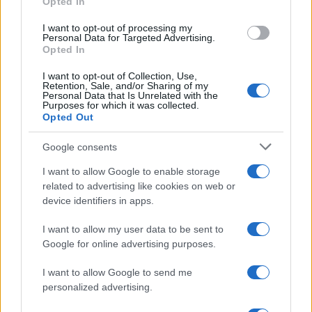
Opted In
grant or deny consent to Google and its third-party tags to
use your data for below specified purposes in below Google
I want to opt-out of processing my
La data /
L'8 agosto, quando la memoria dovrebbe insegnarci
consent section.
Personal Data for Targeted Advertising.
qualcosa
Opted In
I want to opt-out of Collection, Use,
Retention, Sale, and/or Sharing of my
Personal Data that Is Unrelated with the
Purposes for which it was collected.
Opted Out
Google consents
I want to allow Google to enable storage
related to advertising like cookies on web or
device identifiers in apps.
I want to allow my user data to be sent to
Google for online advertising purposes.
Syndication
Culture
I want to allow Google to send me
Salute
Globalist
personalized advertising.
Megachip
Globalscience