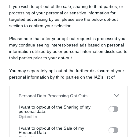
If you wish to opt-out of the sale, sharing to third parties, or
processing of your personal or sensitive information for
targeted advertising by us, please use the below opt-out
section to confirm your selection.
Tendenze /
Sale il numero degli acquisti online in Europa e
aumentano le vendite di articoli second hand
Please note that after your opt-out request is processed you
Circa il 20% riguarda l'abbigliamento. Sempre più successo per i
may continue seeing interest-based ads based on personal
information utilized by us or personal information disclosed to
capi di seconda mano e per l'abbigliamento sportivo. Ad attrarre i
third parties prior to your opt-out.
consumatori è anche il gorpcore, la tendenza ad abbinare
l'abbigliamento sportivo con quello di tutti i giorni.
You may separately opt-out of the further disclosure of your
personal information by third parties on the IAB’s list of
Il caso /
Trump ha quasi esaurito l'arsenale Usa, ma il
downstream participants.
tycoon smentisce
Personal Data Processing Opt Outs
This information may also be disclosed by us to third parties
on the IAB’s List of Downstream Participants that may further
I want to opt-out of the Sharing of my
disclose it to other third parties.
personal data.
La banca /
Caso Mps: i pm milanesi ora vogliono vederci
Opted In
Please note that this website/app uses one or more Google
chiaro sulle “chat” tra un dirigente del Mef e alcuni ministri
services and may gather and store information including but
I want to opt-out of the Sale of my
Personal Data.
not limited to your visit or usage behaviour. You may click to