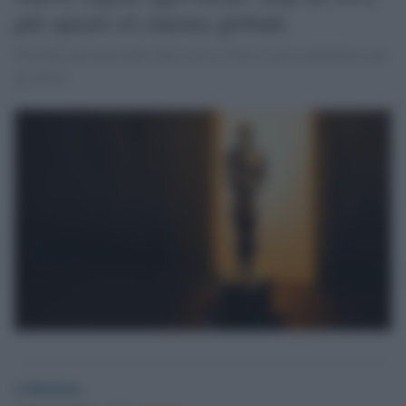
più spazio al cinema globale
Più film internazionali dallo stesso Paese e più candidature per
gli attori.
redazione