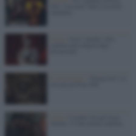
Il premio /
Tra i candidati all'Oscar
2026, “I peccatori” batte il record di
candidature
Cinema /
Oscar, i quindici i film
candidati nella categoria degli
internazionali
Il cortometraggio /
"Playing God" è in
corsa per gli Oscar 2026
Cinema /
Costabile vola agli Oscar:
"Familia" è il film italiano candidato