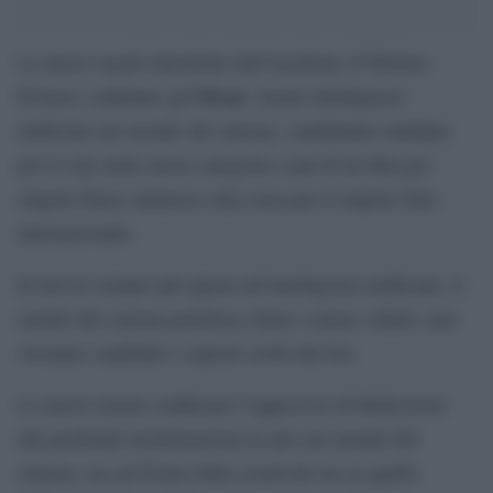
Le nuove regole introdotte dall’Academy of Motion
Oscar
Pictures cambiano gli
: niente intelligenza
artificiale nel mondo del cinema, candidature multiple
per le star nella stessa categoria e più di un film per
singolo Paese ammesso alla corsa per il miglior film
internazionale.
In un’era sempre più aperta all’intelligenza artificiale, il
mondo del cinema preferisce farne a meno; infatti, non
verranno candidati i copioni scritti dai bot.
Le nuove norme codificano l’approccio di Hollywood
alle profonde trasformazioni in atto nel mondo del
cinema, sia sul fronte della creatività sia su quello