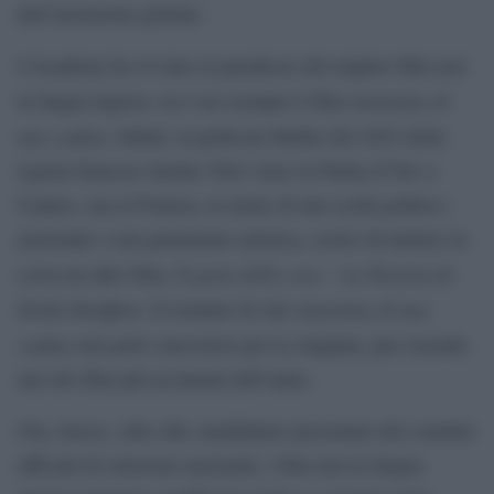
dell’inclusione globale.
L’Academy ha ovviato al paradosso del miglior film non
Anatomia di
in lingua inglese: ne è un esempio il film
una caduta
. Infatti, la pellicola thriller del 2023 della
regista francese Justine Triet vinse la Palma d’Oro a
Cannes, ma la Francia, in nome di una scelta politico-
nazionale e non puramente artistica, scelse di mettere in
Il gusto delle cose – La Passion de
corsa un altro film,
Dodin Bouffant
Anatomia di una
. Il risultato fu che
caduta
non poté concorrere per la cinquina, pur essendo
uno dei film più acclamati dell’anno.
Ora, invece, oltre alle candidature presentate dai comitati
ufficiali di selezione nazionali, i film non in lingua