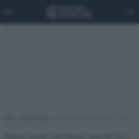
Home
>
Senza categoria
>
Nuove regole agli Oscar: stop all’IA e più
spazio al cinema globale
Nuove regole agli Oscar: stop all’IA e