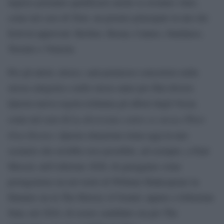
inglese potranno qualificarsi anche se avranno vinto,
come nel caso di Triet, un premio principale in uno dei
festival approvati: Berlino, Busan, Cannes, Sundance,
Toronto e Venezia.
Per gli attori, invece, sarà permesso concorrere nella
stessa categoria e nello stesso anno per film diversi.
Questa nuova regola richiama gli albori degli Oscar,
La divorziata contro se stessa (Their
come nel caso di
Own Desire)
. Questa situazione torna oggi in uno
scenario che avrebbe reso possibile, ad esempio, a Paul
Mescal, nell’edizione 2026, di gareggiare come
protagonista sia nel ruolo di William Shakespeare in
Hamnet sia in The History of Sound, oppure a Sebastian
Stan, nel 2024, di essere candidato sia per The