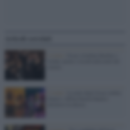
Articoli correlati
L'evento /
Oscar, trionfano Buckley e
Jordan: premi e ricordi nella notte del
cinema
L’evento /
La notte degli Oscar celebra
Sinners e KPop Demon Hunters
attraverso la musica