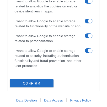
I want to allow Google to enable storage
related to analytics like cookies on web or
GiULia
Globalsport
device identifiers in apps.
Prima Pagina
I want to allow Google to enable storage
related to functionality of the website or app.
I want to allow Google to enable storage
Giornale dello
Facebook
related to personalization.
Spettacolo
Twitter
I want to allow Google to enable storage
Wondernet
related to security, including authentication
Cookie Policy
functionality and fraud prevention, and other
Giuliana Sgrena
user protection.
Preferenze Privacy
CONFIRM
©2020 Giornale dello Spettacolo • All right reserved.
Data Deletion
Data Access
Privacy Policy
Syndication