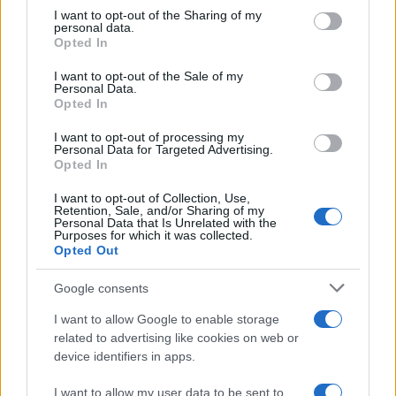
on the IAB’s List of Downstream Participants that may further
I want to opt-out of the Sharing of my
disclose it to other third parties.
personal data.
Il caso /
Trump ha quasi esaurito l'arsenale Usa, ma il
Opted In
Please note that this website/app uses one or more Google
tycoon smentisce
services and may gather and store information including but
I want to opt-out of the Sale of my
Personal Data.
not limited to your visit or usage behaviour. You may click to
Opted In
grant or deny consent to Google and its third-party tags to
use your data for below specified purposes in below Google
I want to opt-out of processing my
La banca /
Caso Mps: i pm milanesi ora vogliono vederci
consent section.
Personal Data for Targeted Advertising.
chiaro sulle “chat” tra un dirigente del Mef e alcuni ministri
Opted In
I want to opt-out of Collection, Use,
Retention, Sale, and/or Sharing of my
Personal Data that Is Unrelated with the
Purposes for which it was collected.
Opted Out
Google consents
I want to allow Google to enable storage
related to advertising like cookies on web or
device identifiers in apps.
I want to allow my user data to be sent to