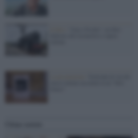
Il libro /
"Gaia e Fischio", un libro
dedicato alle locomotive a vapore
italiane
La presentazione /
Trent'anni di vita dei
musei italiani raccontati in un "libro
bianco"
Ultime notizie