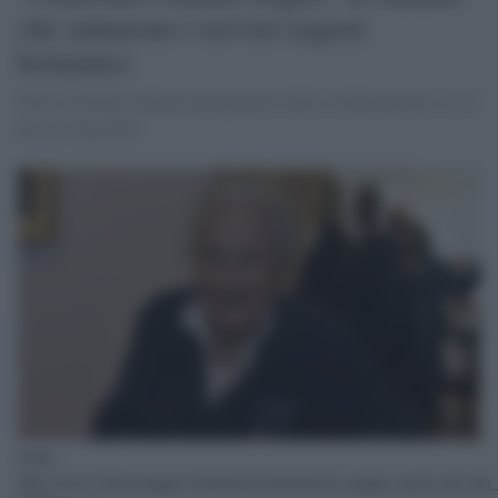
che aiutarono i servizi segreti
britannici
Oltre 20 donne italiane protagoniste della collaborazione con il
Soe di Churchill
Fonte:
https://www.ilmessaggero.it/donna/moltodonna/2_giugno_paola_del_din_