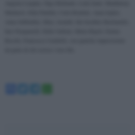
Augusta Langha, Olga Molinatti, Leda Santi, Maddalena
Madureri, Elda Pandini, Carla Boattini, Anna Irgher,
Anna Sabbadini, Mary Arnaldi, Ida Serafino Bastianello,
Ines Pasquarelli, Elide Galloni, Maria Rigeli, Emma
Bocchi, Francesca Carabelli, con qualche imprecisione
da parte di chi scrisse i loro file.
Facebook
Twitter
Telegram
WhatsApp