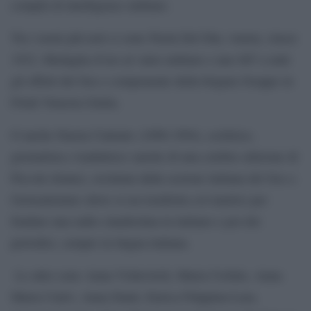
compiti di intelligence militare.
Tra i nomi più noti ci sono Paola Del Din, veneta, classe
1923, Medaglia d’oro al valor militare e uno 007 a tutti
gli effetti del Soe e componente della brigata Osoppo in
Friuli Venezia Giulia.
O anche Fausta Cialente (1898-1994), scrittrice,
giornalista e traduttrice (anche di una celebre edizione di
Piccole donne), reclutata dalla sezione italiana del Soe a
Gerusalemme (dove si era trasferita col marito) per
fondare una radio clandestina in italiano e poi dei
periodici, sempre in lingua italiana.
Le altre sono Anna Vishovitch, Maria Ciofalo, Anna
Maria Cialvi, Anna Danti, Enrica Filippina-Lara,