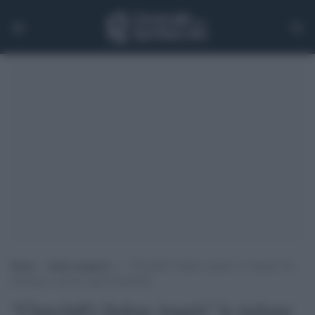
Home
>
Senza categoria
>
“Churchill’s Italian Angels” le italiane che
aiutarono i servizi segreti britannici
"Churchill's Italian Angels" le italiane