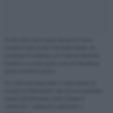
Un libro dello storico inglese Bernard O’Connor
racconta le storie di oltre venti donne italiane, che
accettarono di collaborare con lo Special Operations
Executive, il servizio segreto creato da Churchill per
operare in territorio nemico.
Tra i motivi che hanno spinto le donne italiane ad
accettare la collaborazione, oltre ad essere impegnate
(alcune) nella Resistenza, anche i termini di
“antifascista”, “antifascista e antinazista” e