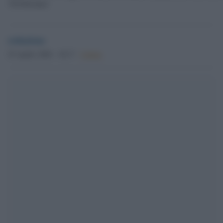
7419364.html
redazione
25 Aprile 2026 - 18.17
Culture