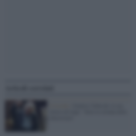
Articoli correlati
Il ricordo /
Gianrico Tedeschi, la sua
lettera all'Anpi: "Siete la colonna della
democrazia"