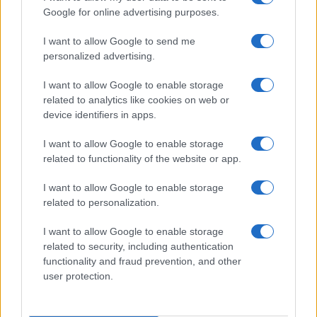
Google for online advertising purposes.
Syndication
Culture
I want to allow Google to send me
Salute
Globalist
personalized advertising.
Megachip
Globalscience
I want to allow Google to enable storage
related to analytics like cookies on web or
GiULia
Globalsport
device identifiers in apps.
Prima Pagina
I want to allow Google to enable storage
related to functionality of the website or app.
I want to allow Google to enable storage
Giornale dello
Facebook
related to personalization.
Spettacolo
Twitter
I want to allow Google to enable storage
Wondernet
related to security, including authentication
Cookie Policy
functionality and fraud prevention, and other
Giuliana Sgrena
user protection.
Preferenze Privacy