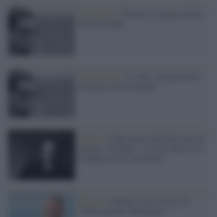
Il convegno /
Petrolio, il sangue di Pier
Paolo Pasolini
Anniversario /
Vi odio, cari poliziotti:
Pasolini e il Sessantotto
Editoria /
Dopo quasi vent'anni torna in
libreria "Tusitàla", il ritratto della vita
di Robert Louis Stevenson
Editoria /
Stefano Vicari torna con
"Diversamente intelligenti"