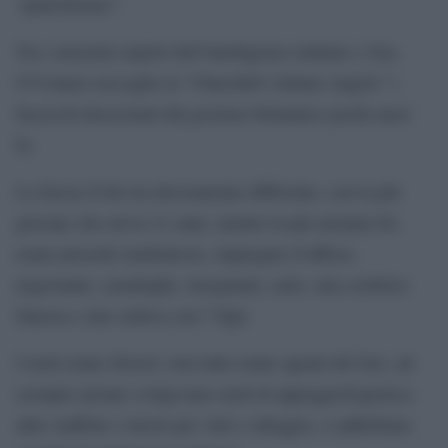
“patriottismo”.
Tra i massimi esperti dell’intelligence militare e Soe,
O’Connor raccoglie in “Churchill’s Italian Angels” i
fascicoli desecretati dal governo britannico pochi mesi
fa.
La fascia d’età era decisamente differente, con la più
giovane che aveva 21 anni, mentre la più anziana 64;
erano presenti studentesse, impiegate d’ufficio,
negozianti, casalinghe, insegnanti, sarte, una scrittrice
famosa e una vedova con 7 figli.
I ruoli erano diversi: non tutte erano agenti del Soe, ad
esempio alcune svolgevano ruoli di appoggio/logistico,
altre staffette o lavori per vitto e alloggio, o addirittura