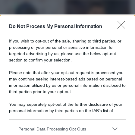
Do Not Process My Personal Information
If you wish to opt-out of the sale, sharing to third parties, or
processing of your personal or sensitive information for
targeted advertising by us, please use the below opt-out
section to confirm your selection.
Please note that after your opt-out request is processed you
L'attesa /
Un estate di calcio: tra Mondiali e Serie A
may continue seeing interest-based ads based on personal
information utilized by us or personal information disclosed to
Terminata la Coppa del Mondo, Infantino prova a privatizzare i
third parties prior to your opt-out.
tornei mondiali. Nel frattempo, il calciomercato va avanti e
sembra regalarci una Serie A di livello
You may separately opt-out of the further disclosure of your
personal information by third parties on the IAB’s list of
Tendenze /
Sale il numero degli acquisti online in Europa e
downstream participants.
aumentano le vendite di articoli second hand
Personal Data Processing Opt Outs
This information may also be disclosed by us to third parties