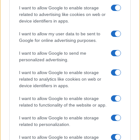
I want to allow Google to enable storage
related to advertising like cookies on web or
device identifiers in apps.
I want to allow my user data to be sent to
Google for online advertising purposes.
Syndication
Culture
I want to allow Google to send me
Salute
Globalist
personalized advertising.
Megachip
Globalscience
I want to allow Google to enable storage
related to analytics like cookies on web or
GiULia
Globalsport
device identifiers in apps.
Prima Pagina
I want to allow Google to enable storage
related to functionality of the website or app.
I want to allow Google to enable storage
Giornale dello
Facebook
related to personalization.
Spettacolo
Twitter
I want to allow Google to enable storage