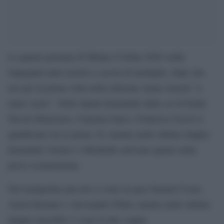
La quarta giornata di Milano Cortina 2026 vedrà
impegnati tanti azzurri a caccia di medaglie, dopo che
ieri per la prima volta nella edizione siamo rimasti “a
mani vuote”. Nello Sprint femminile dello sci di fondo
Nicole Monsorno, Caterina Ganz e Federica Cassol si
qualificano tra le prime 10, mentre nello slittino doppio
femminile Voetter e Oberhofer arrivano quarte nella
prova cronometrata.
Nel trampolino piccolo ci sono in gara Samuel Costa,
Aaron Kostner e Alessandro Pittin, mentre nello slittino
doppio maschile ci sono le due coppie