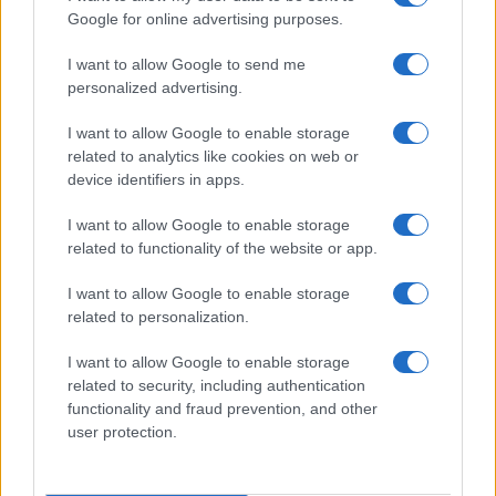
Google for online advertising purposes.
Syndication
Culture
I want to allow Google to send me
Salute
Globalist
personalized advertising.
Megachip
Globalscience
I want to allow Google to enable storage
related to analytics like cookies on web or
GiULia
Globalsport
device identifiers in apps.
Prima Pagina
I want to allow Google to enable storage
related to functionality of the website or app.
I want to allow Google to enable storage
Giornale dello
Facebook
related to personalization.
Spettacolo
Twitter
I want to allow Google to enable storage
Wondernet
related to security, including authentication
Cookie Policy
functionality and fraud prevention, and other
Giuliana Sgrena
user protection.
Preferenze Privacy