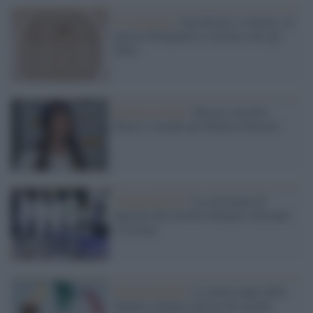
Il commento /
Inesattezze e censure, in
questa Olimpiade si salvano solo gli
atleti
Milano Cortina /
Ricorso accolto:
finisce l’incubo per Rebecca Passler
Olimpiadi2026 /
La cerimonia di
apertura dei Giochi Olimpici invernali
a Cortina
Olimpiadi2026 /
Le utime tappe della
fiamma olimpica prima del grande