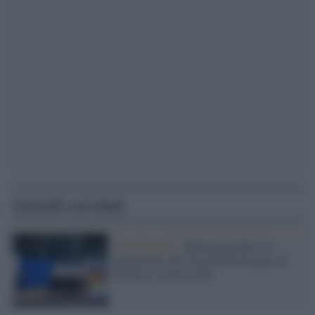
Articoli correlati
Paralimpiadi /
Mancano poche ore
all'apertura dei Giochi Paralimpici di
Milano-Cortina 2026