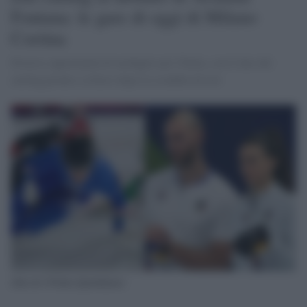
Fontana: le gare di oggi di Milano
Cortina
Diverse opportunità di medaglie per l'Italia, con il duo del
curling pronto a rifarsi dopo la sconfitta di ieri
(foto di: Il Fatto Quotidiano)