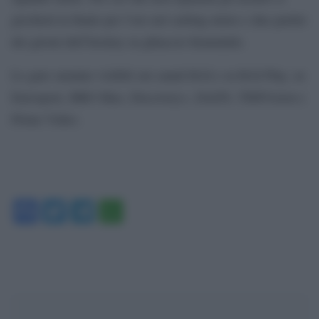
giocherà la finale per l’oro nel curling misto e due partite
dei gironi dell’hockey su ghiaccio femminile.
Le gare saranno visibili sui canali RAI e su RAI Play, su
Eurosport, HBO Max, Discovery+, DAZN, TIMVision e
Prime Video.
Facebook
Twitter
Telegram
WhatsApp