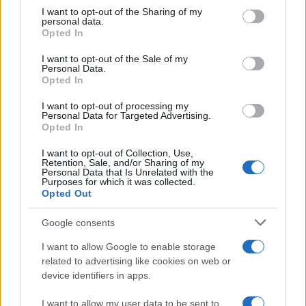
on the IAB’s List of Downstream Participants that may further
I want to opt-out of the Sharing of my
disclose it to other third parties.
personal data.
Il libro /
La letteratura che racconta l’estate
Opted In
Please note that this website/app uses one or more Google
services and may gather and store information including but
I want to opt-out of the Sale of my
Personal Data.
not limited to your visit or usage behaviour. You may click to
Opted In
grant or deny consent to Google and its third-party tags to
use your data for below specified purposes in below Google
I want to opt-out of processing my
L’evento /
Premio Dessì 2026, Villacidro si accende di
consent section.
Personal Data for Targeted Advertising.
cultura
Opted In
I want to opt-out of Collection, Use,
Retention, Sale, and/or Sharing of my
Personal Data that Is Unrelated with the
Purposes for which it was collected.
Opted Out
Google consents
I want to allow Google to enable storage
related to advertising like cookies on web or
device identifiers in apps.
I want to allow my user data to be sent to