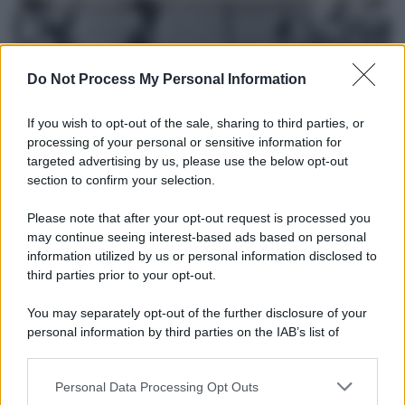
Do Not Process My Personal Information
If you wish to opt-out of the sale, sharing to third parties, or
processing of your personal or sensitive information for
targeted advertising by us, please use the below opt-out
section to confirm your selection.
Please note that after your opt-out request is processed you
Il lutto /
Addio a Livio Berruti, leggenda dello sprint
may continue seeing interest-based ads based on personal
italiano
information utilized by us or personal information disclosed to
third parties prior to your opt-out.
L’oro olimpico nei 200 metri a Roma 1960 aveva 87 anni. È morto
in una clinica torinese dopo un periodo di malattia.
You may separately opt-out of the further disclosure of your
personal information by third parties on the IAB’s list of
Motociclismo /
Raúl Fernández vince il Gp di Gran
downstream participants.
Bretagna davanti a Martin e Bezzecchi
Personal Data Processing Opt Outs
This information may also be disclosed by us to third parties