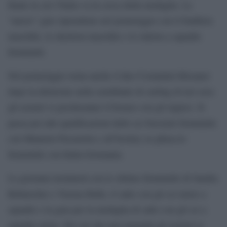
finale in cui l’Italia va in cerca della medaglia. Le
“nuove” gare riprendono nel pomeriggio con il biathlon
maschile, lo skeleton maschile e lo slalom a squadre
femminili.
Nel pomeriggio torna anche il duo Costantini-Mosaner
dopo la delusione nella semifinale di curling di ieri sera:
gli azzurri si giocheranno il bronzo con gli inglesi. Si
passa poi alle qualificazioni dello sci freestyle femminile
con Manuela Passaretta e all’hockey su ghiaccio
femminile con Italia-Germania.
La giornata terminerà con lo slittino femminile di Sandra
Robatscher e Verena Hofer, il salto con gli sci misto a
squadre e la gara per la medaglia di salto con gli sci a
squadre miste. Per ciò che non riguarda gli azzurri si