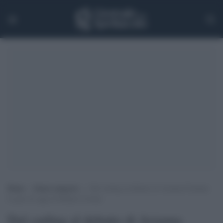
Home
>
Senza categoria
>
Dal curling al debutto di Arianna Fontana:
le gare di oggi di Milano Cortina
Dal curling al debutto di Arianna