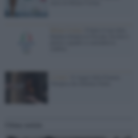
inizio di Milano Cortina
Milano Cortina /
È finito il tour della
fiamma olimpica in Toscana. Da dove è
partita e quando si concluderà la
staffetta
L'evento /
Il viaggio della Fiamma
Olimpica che illumina l'Italia
Ultime notizie