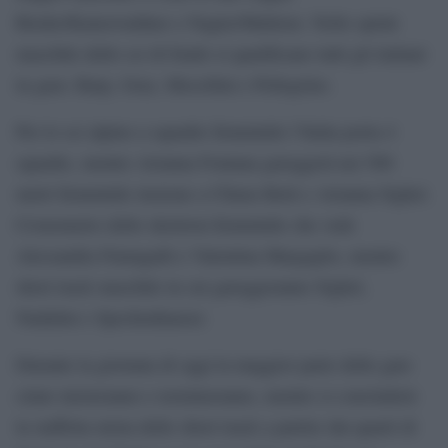
Rieder/Kainzwaldner e Nagler/Malleier. Nello sprint
maschile dello sci di fondo si qualificano tutti gli italiani
in gara: Barp, Graz, Mocellini e Pellegrino.
Per lo sci alpino a squadre femminile l’Italia porta 4
squadre, mentre Arianna Fontana gareggerà nei 500
metri femminile insieme a Chiara Betti e Arianna Sighel.
Cronometro dello skeleton femminile che vede
Alessandra Fumagalli e Valentina Margaglio, mentre
short track maschile in cui gareggeranno Sighel,
Nadalini e Spechenhauser.
Durante la giornata di oggi la maggior parte delle gare
citate inizieranno e termineranno, mentre si concluderà
la staffetta mista dello short track a partire dai quarti di