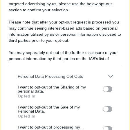
targeted advertising by us, please use the below opt-out
section to confirm your selection.
L'album /
"Timeless", il nuovo album postumo di Prince
Please note that after your opt-out request is processed you
racconta quattro decenni di creatività
may continue seeing interest-based ads based on personal
information utilized by us or personal information disclosed to
Dieci registrazioni inedite, incise tra il 1977 e il 2016, compongono
third parties prior to your opt-out.
il nuovo progetto postumo realizzato da The Prince Estate e
Legacy Recordings – Sony Music.
You may separately opt-out of the further disclosure of your
personal information by third parties on the IAB’s list of
L'inaugurazione /
Cuneo inaugura Esseci: il nuovo polo
downstream participants.
culturale nell’ex ospedale di Santa Croce
Personal Data Processing Opt Outs
This information may also be disclosed by us to third parties
on the IAB’s List of Downstream Participants that may further
I want to opt-out of the Sharing of my
disclose it to other third parties.
personal data.
Musica /
Love Sensation, il primo duetto di Madonna e Kylie
Opted In
Please note that this website/app uses one or more Google
Minogue
services and may gather and store information including but
I want to opt-out of the Sale of my
Personal Data.
not limited to your visit or usage behaviour. You may click to
Opted In
grant or deny consent to Google and its third-party tags to
use your data for below specified purposes in below Google
I want to opt-out of processing my
L'evento /
La Sila diventa un palcoscenico naturale: nasce “A
consent section.