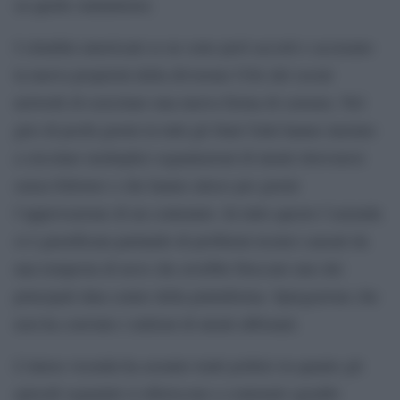
su quelle statunitensi.
I cittadini americani se ne sono però accorti e accusano
la nuova proprietà della divisione USA del social
network di esercitare una nuova forma di censura. Nel
giro di pochi giorni in tutti gli Stati Uniti hanno iniziato
a circolare molteplici segnalazioni di utenti ritrovatosi
senza follower o che hanno atteso per giorni
l’approvazione di un contenuto. In tutto questo l’azienda
si è giustificata parlando di problemi tecnici causati da
una tempesta di neve che avrebbe bloccato uno dei
principali data center della piattaforma. Spiegazione che
non ha convinto i milioni di utenti abbonati.
L’intera vicenda ha assunto tratti politici in quanto gli
episodi segnalati si riferiscono a contenuti sgraditi