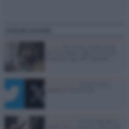
Articoli correlati
Social /
Nasce Ivory, il primo social
network italiano: saprà resistere alla
dominante logica dell' algoritmo?
Social network /
20 anni fa veniva
pubblicato il primo tweet
La riflessione /
Overload informativo:
quando tutto è contenuto e nulla è reale