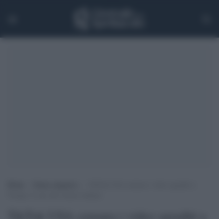
Home
>
Senza categoria
>
TikTok USA censura i video sgraditi a
Trump: il caso del creator italiano
TikTok USA censura i video sgraditi a