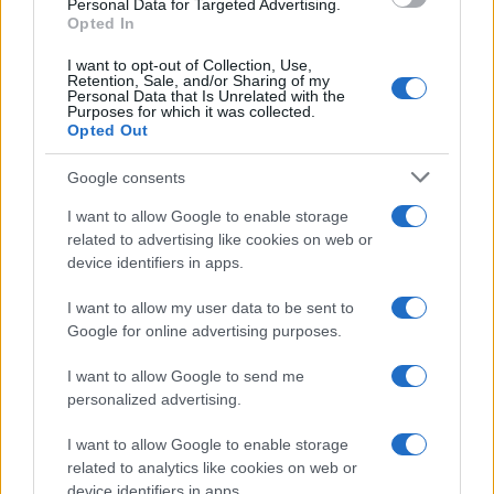
Personal Data for Targeted Advertising.
Farla Amare Comincia Tu – Opera Sila”
Opted In
I want to opt-out of Collection, Use,
Retention, Sale, and/or Sharing of my
Personal Data that Is Unrelated with the
Purposes for which it was collected.
Opted Out
Google consents
I want to allow Google to enable storage
related to advertising like cookies on web or
device identifiers in apps.
I want to allow my user data to be sent to
Google for online advertising purposes.
Syndication
Culture
I want to allow Google to send me
Salute
Globalist
personalized advertising.
Megachip
Globalscience
I want to allow Google to enable storage
related to analytics like cookies on web or
GiULia
Globalsport
device identifiers in apps.