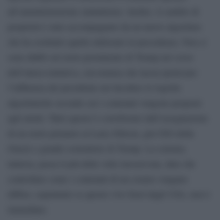
all’amministrazione statunitense. Inoltre, il cambio di
proprietà è stato accompagnato da un nuovo algoritmo
che ha sostituito quello utilizzato in precedenza. Non ci
sono dubbi sul ruolo preminente di Trump nel corso
dell’intera trattativa, circostanza che lascia ipotizzare
l’influenza del presidente nel decidere le logiche
algoritmiche secondo cui i contenuti vengono proposti
agli utenti. Tutto questo è corroborato dall’assegnazione
di un ruolo primario al Larry Ellison, già CEO della
Oracle e grande sostenitore di Trump. La censura,
tuttavia, passa il più delle volte inosservata, dato che
controllare come i contenuti di un creator vengano
diffusi, soprattutto se questo vive fuori dagli USA, non è
immediato.