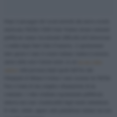
Dopo il passaggio del social network alla nuova società
americana TikTok USDS Joint Venture alcuni contenuti
pubblicati stanno riscontrando difficoltà nell’attraversare
i confini degli Stati Uniti d’America. A sperimentare
tutto questo è stato il creator italiano Andrea Lorenzon,
autore della serie Cartoni morti, in cui
un suo video
satirico
sulla presenza degli agenti dell’Ice alle
Olimpiadi di Milano-Cortina è stato oscurato da TikTok.
Non si tratta di una semplice eliminazione di un
contenuto: i video risultano regolarmente pubblicati,
tuttavia non sono visualizzabili dagli utenti statunitensi.
Il video, infatti, appare sulle piattaforme italiane ma non