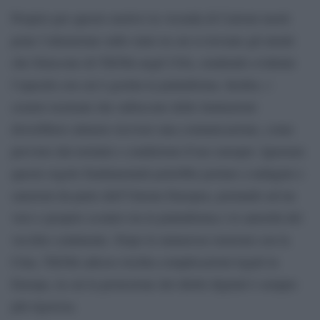
Proprio per questo motivo la vicenda di Cartoni morti
pone l’attenzione sullo stato in cui si trovano gli utenti
che fruiscono di TikTok negli USA, rendendo evidente
l’opacità con cui è gestita la piattaforma. Inoltre, i
creator nostrani che subiscono delle limitazioni
dovrebbero almeno ricevere una comunicazione, come
previsto dai termini e condizioni d’uso europei. Ignorare
queste regole fondamentali potrebbe portare a indagini e
sanzioni da parte dell’Unione Europea, portando ad un
vero e proprio scontro tra la piattaforma e le autorità del
vecchio continente. Dopo le numerose tensioni con la
Cina, TikTok adesso rischia complicazioni legali in
Europa, in cui la protezione dei diritti digitali è sempre
più rigorosa.