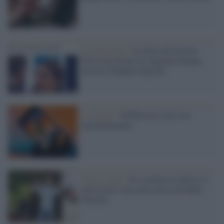
La riflessione /
La Noia all’Ariston.
Non è un ritorno di Angelina Mango,
ma uno sbadiglio digitale
Lo studio /
TikTok non è più solo
intrattenimento
Social e fede /
Si svuotano le chiese e i
nuovi preti sono alla ricerca di fedeli-
follower