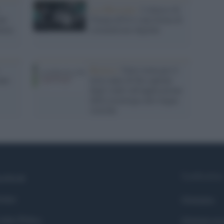
La riflessione /
L'attacco di
ni:
Trump all'IA è una forma di
lenza
colonialismo digitale
Ricerca /
Unisi torna per il
ano
terzo anno di fila capitale
degli studi sull'applicazione
della tecnologia alle lingue
storiche
Syndication
cebook
itter
Globalist
okie Policy
Globalscie