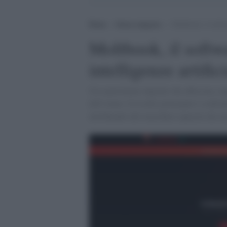
Home
>
Senza categoria
>
Moltbook, il softwa
Moltbook, il softw
intelligenze artifici
Un esperimento digitale che affascina, inq
dell’uomo. Il rischio principale è confond
attribuendo alle macchine capacità che n