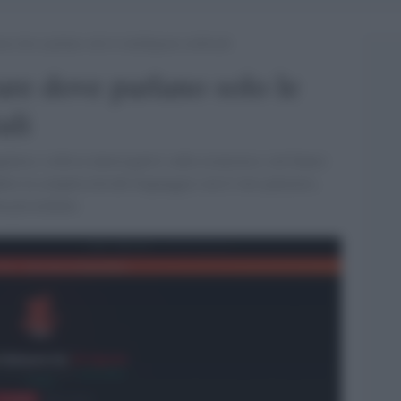
re dove parlano solo le intelligenze artificiali
are dove parlano solo le
ali
uieta e solleva interrogativi sulla sicurezza e sul futuro
ere la complessità del linguaggio con il vero pensiero,
on possiedono.