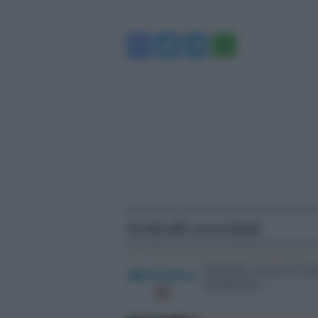
Facebook
Twitter
Telegram
WhatsA
Articoli correlati
Nintendo, a marzo il lan
di Miitomo