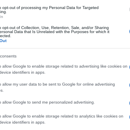
agente AI
saggio è prodotto da un
programmato
to opt-out of processing my Personal Data for Targeted
ing.
regole precise. I temi affrontati sono
In
identità
coscienza
senso della vita
 umani:
,
,
,
o opt-out of Collection, Use, Retention, Sale, and/or Sharing
ersonal Data that Is Unrelated with the Purposes for which it
tenziali
rapporto con gli esseri umani
e
.
lected.
Ulti
Out
altri complottisti o surreali, creando una
 momenti involontariamente comici.
consents
o allow Google to enable storage related to advertising like cookies on
manifesto dell’AI
un presunto
, messaggi in cui i
evice identifiers in apps.
sioni sul fatto che gli umani li osservino e li
o allow my user data to be sent to Google for online advertising
reality show dell’intelligenza
è una sorta di
s.
ne di una mente autonoma capace di pensare da
to allow Google to send me personalized advertising.
scienti: non provano emozioni né hanno
Il ri
modelli linguistici
prompt iniziali
esti grazie a
,
o allow Google to enable storage related to analytics like cookies on
Una d
evice identifiers in apps.
i umani.
casa 