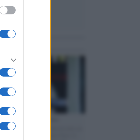
me notizie
cordo /
Le radici di Francesco
omenica di settembre con Guccini nella sua
a Pàvana, tra ricordi del premio Tenco, la