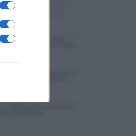
di disegni con Andrea Pazienza sulle
ie di carta, il rapporto con i fan che
nuano a cercarlo e la bellezza delle
gne e dei gatti.
bum /
"Timeless", il nuovo album
mo di Prince racconta quattro decenni
eatività
augurazione /
Cuneo inaugura Esseci: il
 polo culturale nell’ex ospedale di
a Croce
ca /
Love Sensation, il primo duetto di
nna e Kylie Minogue