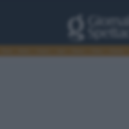
Trade
Radio
Games
Agis
Danza
Video
Cinema