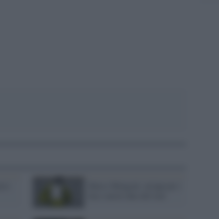
pp
cio
Marco Mengoni: un'app per i
fan e nuove date del tour