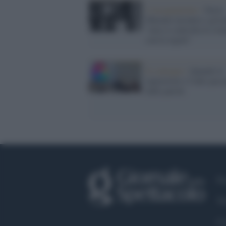
L'insegnamento /
Dacia
Maraini incontra i giova
"non si controlla la vio
con le regole"
Il convegno /
Quando le
ingiustizie e l'odio pass
dalle parole
Fa
Tw
Co