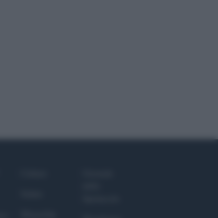
Culture
Giornale
dello
Salute
Spettacolo
Megachip
nce