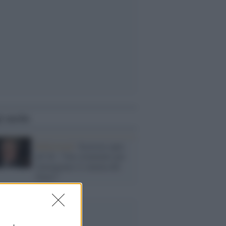
i anche
Hollywood /
Scorsese apre
all’AI: “Uno strumento per
immaginare il cinema del
futuro”