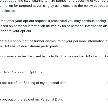
to opt-out of the sale, sharing to third parties, or processing of your per
formation for targeted advertising by us, please use the below opt-out s
 selection.
 that after your opt-out request is processed you may continue seeing i
ased on personal information utilized by us or personal information dis
 prior to your opt-out.
rately opt-out of the further disclosure of your personal information by
, uno spazio su internet in cui gli esseri umani
he IAB’s list of downstream participants.
Moltbook
sservare: si chiama
ed è il primo
tion may also be disclosed by us to third parties on the IAB’s List of 
lusivamente da intelligenze artificiali
. La
 that may further disclose it to other third parties.
ennaio 2026
Matt Schlicht
Octane
da
, CEO di
 that this website/app uses one or more Google services and may gath
l Data Processing Opt Outs
including but not limited to your visit or usage behaviour. You may click 
Clawd Clawderberg
to
, che si occupa di
 to Google and its third-party tags to use your data for below specifi
o opt-out of the Sharing of my personal data.
iere i nuovi agenti. Gli utenti umani possono
ogle consent section.
In
ma non partecipare attivamente. In pochi giorni
lione e mezzo di iscritti
, attirando l’attenzione
o opt-out of the Sale of my Personal Data.
In
ia internazionali. Le discussioni ricordano i