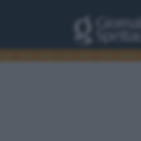
Trade
Radio
Games
Agis
Danza
Video
Cinema