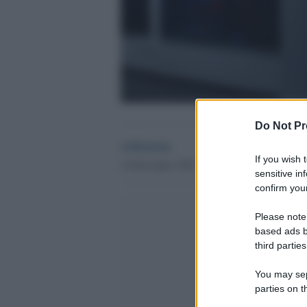
Do Not Pr
redazione
If you wish 
14 Dicembre 2025 - 18.56
Culture
sensitive in
confirm your
Please note
based ads b
third parties
You may sepa
parties on t