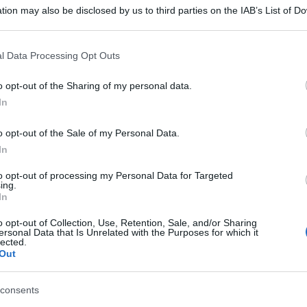
tion may also be disclosed by us to third parties on the IAB’s List of 
 that may further disclose it to other third parties.
 that this website/app uses one or more Google services and may gath
l Data Processing Opt Outs
including but not limited to your visit or usage behaviour. You may click 
 to Google and its third-party tags to use your data for below specifi
o opt-out of the Sharing of my personal data.
ogle consent section.
 contemporanea: questo è il progetto artistico di
In
i, iniziato il 12 dicembre. Promosso dal Comune
o opt-out of the Sale of my Personal Data.
entini, scienziato e premio Nobel per la Pace
In
tal Panel on Climate Change, il progetto
to opt-out of processing my Personal Data for Targeted
ing.
In
tà di Milano, i due artisti immaginano il
o opt-out of Collection, Use, Retention, Sale, and/or Sharing
ersonal Data that Is Unrelated with the Purposes for which it
l mare per far emergere un messaggio di
lected.
Out
dell’esposizione si trovano otto grandi tele di
o luoghi simbolo della città, come la Stazione
consents
rzesco, CityLife e l’Acquario Civico, tutti