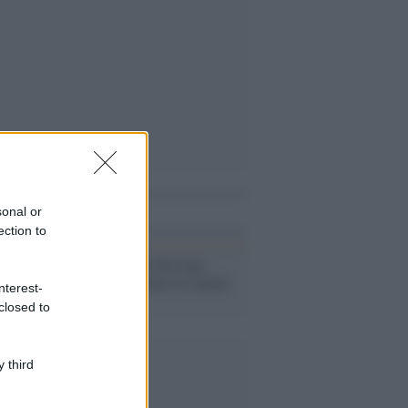
i anche
sonal or
ection to
Clima /
Green Heritage
Project, la cultura in campo
nterest-
per il clima
closed to
 third