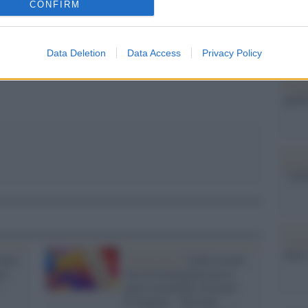
nella 
CONFIRM
cereal
dell’
pp
aveva
Data Deletion
Data Access
Privacy Policy
Il me
guida
Il ce
"TITO
L'att
Seri
tato
L'intervista /
Caldo record,
to
non un’emergenza ma la
nuova normalità. Erasmo
D’Angelis: “Servono