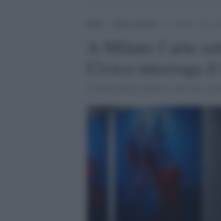
Home
>
Senza categoria
>
A Milano l’arte sot
A Milano l’arte so
Civico interroga il
Un'esposizione immersiva che unisce pittu