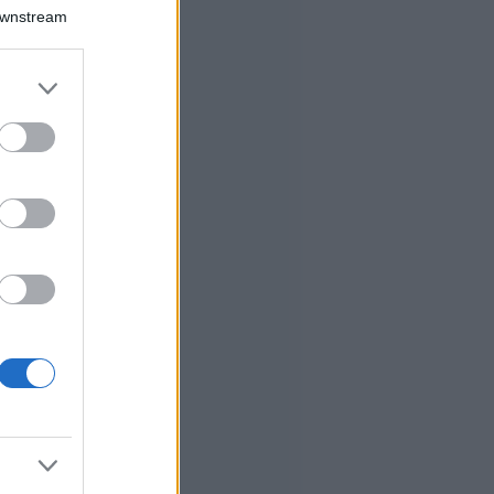
Downstream
er and store
to grant or
ed purposes