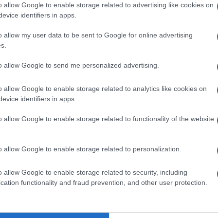
o allow Google to enable storage related to advertising like cookies on
l mare.
evice identifiers in apps.
listica dell’artista, caratterizzata da versi poetici
o allow my user data to be sent to Google for online advertising
s.
prosegue con “Underwater”, un’installazione
Ulti
to allow Google to send me personalized advertising.
llaborazione con il musicista Alessandro
one “Dopo il diluvio”, accompagnata da
o allow Google to enable storage related to analytics like cookies on
o del designer Antonio Alfano.
evice identifiers in apps.
o allow Google to enable storage related to functionality of the website
 introduce invece uno spazio sensoriale e
ito con oggetti dal forte valore simbolico,
o allow Google to enable storage related to personalization.
 raccolti in mare. Si tratta di installazioni che
 favore dell’ambiente, che raggiungono lo
o allow Google to enable storage related to security, including
La sc
rchitetture in plastica.
cation functionality and fraud prevention, and other user protection.
dell’
nume
Uno s