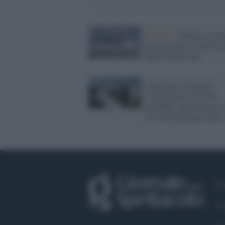
Il clima /
Vulcani e ince
non spiegano il caldo re
degli ultimi anni
I ghiacciai rischiano
l’estinzione, nel 2100
potrebbe sopravvivere so
12% dei ghiacciai delle
Fa
Tw