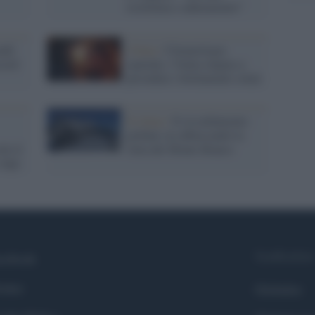
resilienza e adattamento”
ndi
Clima /
Climatologia
cord
spaziale, l’Italia impara a
prevedere i brillamenti solari
Il clima /
Il riscaldamento
globale sta abbassando la
lo il
vetta del Monte Bianco
 Alpi
Syndication
cebook
itter
Globalist