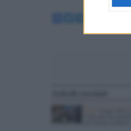
Facebook
Twitter
Telegram
WhatsA
Articoli correlati
Clima /
Giugno 2026 è s
il più caldo mai registra
nell’Europa occidentale