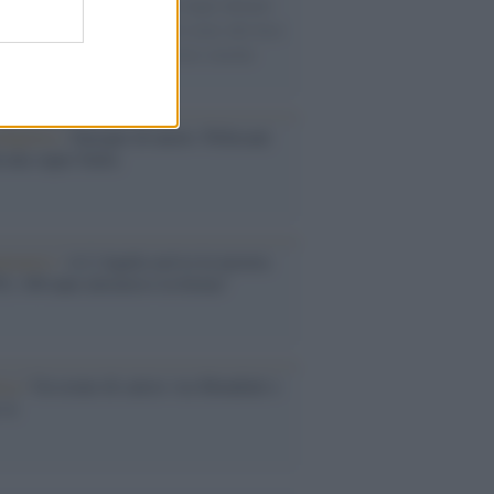
Villa B ricostruisce la dieta degli abitanti:
i, legumi e prodotti agricoli erano alla base
alimentazione, mentre le risorse marine
no un ruolo marginale.
dagliere /
Europei di nuoto: Pellecani
 una super Italia
ntenario /
A L'Aquila arriva la mostra
, 100 anni attraverso la forma"
esa /
Un estate di calcio: tra Mondiali e
e A