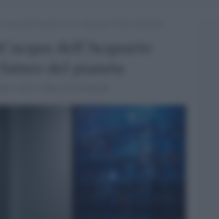
t’acqua dell’Acquario Civico interroga il futuro del pianeta
tt’acqua dell’Acquario
 futuro del pianeta
ra, suono e riflessioni climatiche.