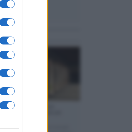
me notizie
operta /
Oplontis, le vittime
eruzione del Vesuvio furono più
rose del previsto
tudio bioarcheologico sui resti rinvenuti