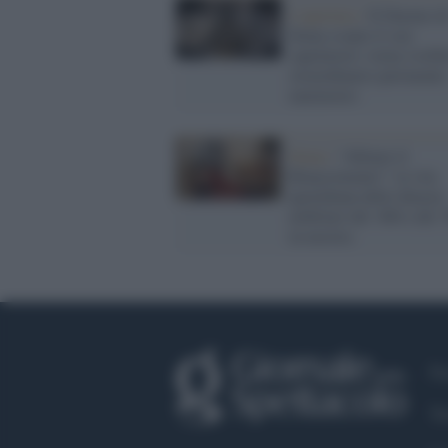
L'apertura /
Il Duomo d
Siena scopre il suo
capolavoro: torna visibil
straordinario pavimento
marmoreo
Siena /
“Abitare il
Rinascimento”: la vita
quotidiana delle dimore
nobiliari del '400 e del 
in mostra
Fa
Tw