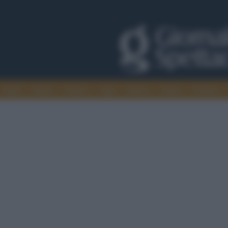
Trade
Radio
Games
Agis
Danza
Video
Cinema