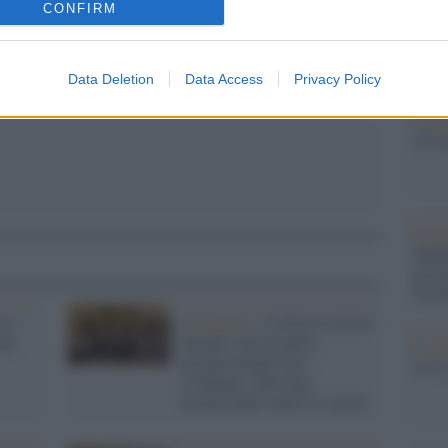
pp
CONFIRM
Dai c
politi
itali
Data Deletion
Data Access
Privacy Policy
L'eve
Veron
Il fe
Medi
inizi
Terr
so
Il progetto /
A Siena il primo
one
incontro del progetto
Il c
europeo Impact per
arriv
sviluppare anticorpi
monoclonali contro il vaiolo