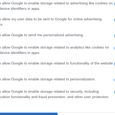
o allow Google to enable storage related to advertising like cookies on
l’esperienza si chiuderà con una colazione
evice identifiers in apps.
lazzo delle Papesse. L’evento sarà a numero
o allow my user data to be sent to Google for online advertising
la prenotazione al numero 0577 286300 o
s.
dearguests.com
.
Ulti
to allow Google to send me personalized advertising.
asione per contemplare la bellezza del
o allow Google to enable storage related to analytics like cookies on
e, ma anche un invito a vivere la città in un
evice identifiers in apps.
ritmi turistici. Un momento intimo e collettivo
o allow Google to enable storage related to functionality of the website
o storico-artistico di Siena dialoga con la natura
, regalando ai partecipanti un ricordo destinato a
o allow Google to enable storage related to personalization.
o allow Google to enable storage related to security, including
Le p
cation functionality and fraud prevention, and other user protection.
racco
Ansel
autun
crim