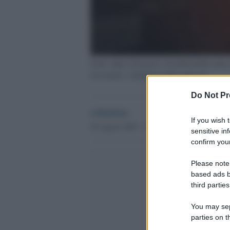
Fonte: https://sienanews.it/cultura/dalla-nott
facciatone-e-dallaltana-delle-papesse/
Do Not Pr
redazione
If you wish 
30 Agosto 2025 - 17.28
Culture
sensitive in
confirm your
Please note
based ads b
third parties
You may sepa
parties on t