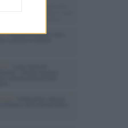
ampioni dello sport ai protagonisti della
ca, dagli artisti che hanno segnato la cultura
ana alle grandi vicende della cronaca.
nto /
Cent'anni di Turandot: torna a
a lo spettacolo di Zeffirelli
stival /
"Logos. Parole dal
terraneo", a Palermo una nuova
ativa culturale diretta da Nadia
anova
ommento /
Immigrazione: calano gli
i in Europa e sale la tensione politica