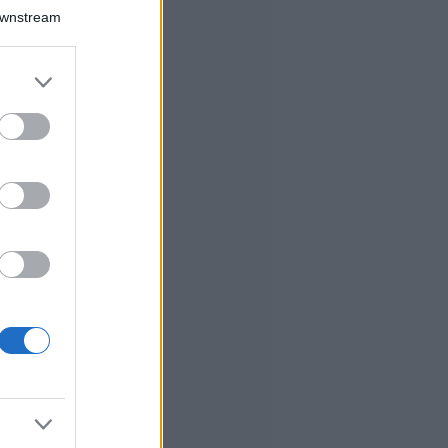
Downstream
er and store
to grant or
ed purposes