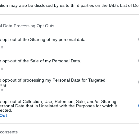
tion may also be disclosed by us to third parties on the IAB’s List of 
 that may further disclose it to other third parties.
 that this website/app uses one or more Google services and may gath
l Data Processing Opt Outs
including but not limited to your visit or usage behaviour. You may click 
 to Google and its third-party tags to use your data for below specifi
o opt-out of the Sharing of my personal data.
ogle consent section.
della notte e attendere i primi raggi di luce da
In
lla città: basterà salire sul Facciatone del
o opt-out of the Sale of my Personal Data.
Prima Lux
lle Papesse. È questa l’esperienza di
In
rganizzata dall’Opera della Metropolitana di Siena
to opt-out of processing my Personal Data for Targeted
ing.
In
i i sabati di settembre: il 6 e il 13 con inizio alle
o opt-out of Collection, Use, Retention, Sale, and/or Sharing
ersonal Data that Is Unrelated with the Purposes for which it
. In un’atmosfera sospesa, i visitatori saliranno in
lected.
Out
ero per vivere l’attesa del nuovo giorno, fino al
ese.
consents