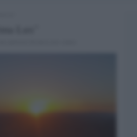
rima Lux”
rima Lux"
uno spettacolo che unisce arte e natura