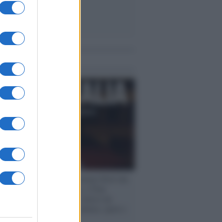
me notizie
rogrammazioni /
I documentari RAI che
ntano l'Italia: da Mennea, a Tina
mi sino a Renzo Piano è atteso un
no tra grandi biografie, cultura, sport e
e