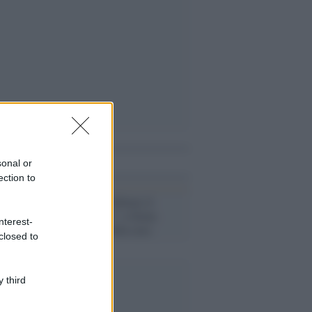
i anche
sonal or
ection to
La mostra /
“Abitare il
Rinascimento”: a Siena
nterest-
rivive l’arte della casa
closed to
 third