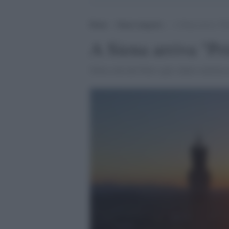
Home
>
Senza categoria
>
A Siena arriva “P
A Siena arriva "P
Nella città del Palio ogni sabato mattina 