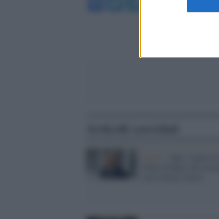
Facebook
Twitter
Telegram
WhatsA
Articoli correlati
Il fatto /
Mps: improvvi
rifiuto di Bpm alla fusi
con la banca senese.