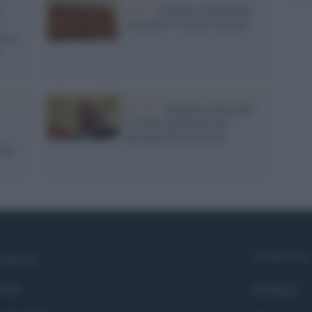
i
Arte /
A Palazzo Sansedoni
la mostra "Cavalli e potere"
e lo
Il caso /
Studenti minorenni
di Siena denunciati per
apologia del fascismo
'500
Syndication
cebook
itter
Globalist