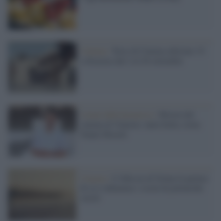
Cinema /
Terre di Cinema edizione 15:
a Siracusa dal 2 al 20 settembre
I nomi della kermesse /
Mostra del
cinema di Venezia: tanta Italia, torna
Nanni Moretti
Cinema /
L’Odissea di Nolan fa parlare
di sé e infiamma i social di polemiche
sterili