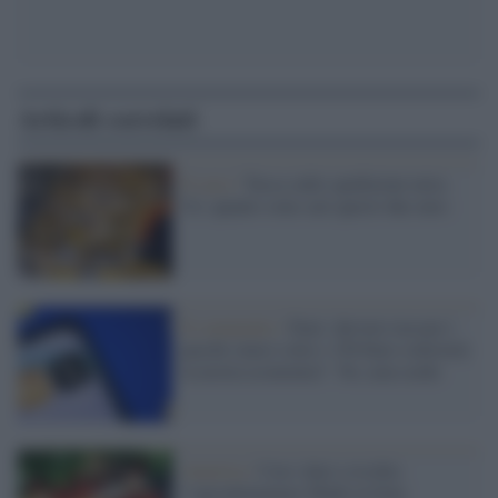
Articoli correlati
Il caso /
Tassa sulle spedizioni extra
Ue: quanto sono cari questi due euro
Il commento /
Dazi: davvero tassare i
pacchi cinesi sotto i 150 Euro solleverà
la nostra economia? No, non credo
America /
Con i dazi a rischio
l’agroalimentare Made in Italy