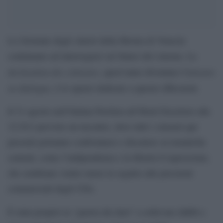
Le Giornate degli Autori della Mostra di Venezia
continuano ad interrogarsi sul futuro del cinema. La
declaration des cinéastes
Cinèastes
, quest’anno diventata
en dialogue
, è lo spazio dedicato a queste riflessioni.
Il 31 agosto nell’Italian Pavilion all’Hotel Excelsior alle
12:30 è previsto un incontro, dove tutti i cineasti qui
presenti potranno confrontarsi e discutere su tematiche
centrali, come l’indipendenza e la libertà d’espressione,
che sembrano venire meno in seguito alle pressioni
commerciali degli USA.
È stata proprio la “guerra dei dazi” a sollevare dubbi e