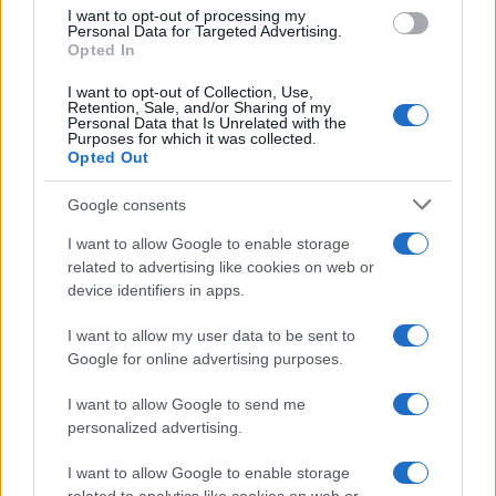
use your data for below specified purposes in below Google
I want to opt-out of processing my
La data /
L'8 agosto, quando la memoria dovrebbe insegnarci
consent section.
Personal Data for Targeted Advertising.
qualcosa
Opted In
I want to opt-out of Collection, Use,
Retention, Sale, and/or Sharing of my
Personal Data that Is Unrelated with the
Purposes for which it was collected.
Opted Out
Google consents
I want to allow Google to enable storage
related to advertising like cookies on web or
device identifiers in apps.
I want to allow my user data to be sent to
Google for online advertising purposes.
Syndication
Culture
I want to allow Google to send me
Salute
Globalist
personalized advertising.
Megachip
Globalscience
I want to allow Google to enable storage