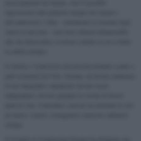
preoccupazioni sul cinema, viste le possibili
ripercussioni sulle politiche europee del cinema e
dell’audiovisivo. I film – sottolineano le Giornate degli
Autori in una nota – sono beni culturali indispensabili
alla vita democratica, il terreno comune su cui si fonda
la cultura europea.
Il cinema e l’audiovisivo non possono prendere a parte a
patti economici tra USA e Europa, ma devono mantenere
la loro integralità e autenticità; devono essere
indipendenti e devono garantire la visione di diversi
punti di vista. Controllare i mercati sta mettendo in crisi
gli autori, i registi, sceneggiatori, musicisti, adattatori
europei.
Il 16 luglio la Commissione Europea ha dichiarato che,