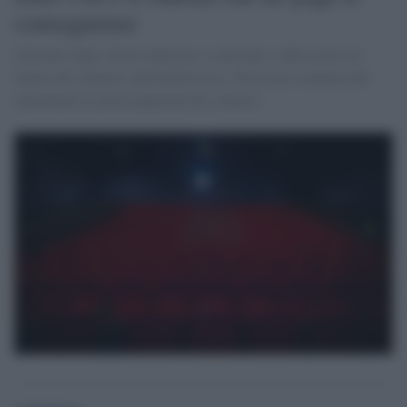
conseguenze
Giornate degli Autori dedicate a confronti e riflessioni sul
futuro del cinema e dell'audiovisivo. Pressioni commerciali
aumentano le preoccupazioni dei cineasti.