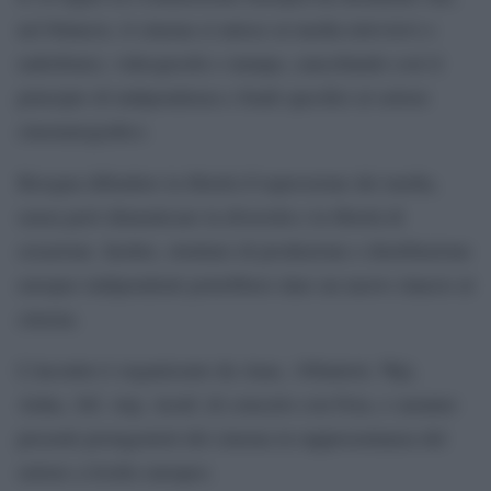
nel bilancio, il cinema si unisce ai media televisivi e
radiofonici, videogiochi e stampa, cancellando così il
principio di indipendenza e fondi specifici al settore
cinematografico.
Bisogna difendere la libertà d’espressione dei media,
senza però dimenticare la diversità e la libertà di
creazione. Inoltre, strutture di produzione e distribuzione
europee indipendenti potrebbero dare un nuovo slancio al
cinema.
L’incontro è organizzato da Anac, 100autori, Wgi,
Aidac, Srf, Arp, Acmf, di concerto con Fera, e saranno
presenti protagonisti del cinema in rappresentanza del
settore a livello europeo.