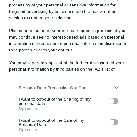
processing of your personal or sensitive information for
targeted advertising by us, please use the below opt-out
section to confirm your selection.
Tendenze /
Sale il numero degli acquisti online in Europa e
aumentano le vendite di articoli second hand
Please note that after your opt-out request is processed you
Circa il 20% riguarda l'abbigliamento. Sempre più successo per i
may continue seeing interest-based ads based on personal
information utilized by us or personal information disclosed to
capi di seconda mano e per l'abbigliamento sportivo. Ad attrarre i
third parties prior to your opt-out.
consumatori è anche il gorpcore, la tendenza ad abbinare
l'abbigliamento sportivo con quello di tutti i giorni.
You may separately opt-out of the further disclosure of your
personal information by third parties on the IAB’s list of
Il caso /
Trump ha quasi esaurito l'arsenale Usa, ma il
downstream participants.
tycoon smentisce
Personal Data Processing Opt Outs
This information may also be disclosed by us to third parties
on the IAB’s List of Downstream Participants that may further
I want to opt-out of the Sharing of my
disclose it to other third parties.
personal data.
La banca /
Caso Mps: i pm milanesi ora vogliono vederci
Opted In
Please note that this website/app uses one or more Google
chiaro sulle “chat” tra un dirigente del Mef e alcuni ministri
services and may gather and store information including but
I want to opt-out of the Sale of my
Personal Data.
not limited to your visit or usage behaviour. You may click to
Opted In
grant or deny consent to Google and its third-party tags to