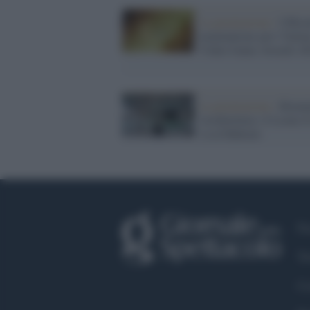
La premiazione /
Ufficia
nominations per l’Italia
Video Game Awards 20
La premiazione /
Bienna
Architettura: il Leone d
va al Bahrain
Fa
Tw
Co