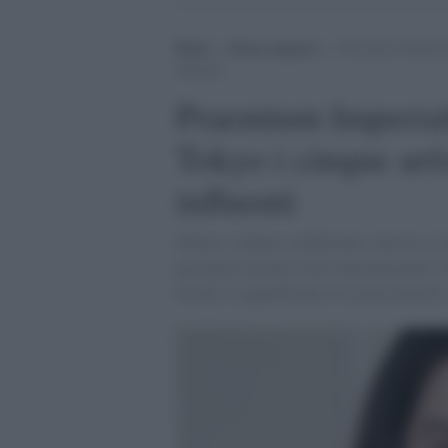
Home
>
Senza categoria
>
Praemium Imperiale 
influenti
Praemium Imperiale
Tokyo i cinque arti
influenti
Pittura, scultura, architettura, musica e 
prestigiosi premi d’arte internazionale. D
Scozia, si aggiudicano il riconoscimen