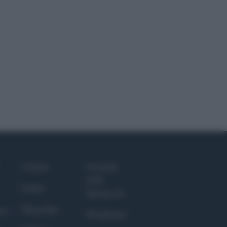
Culture
Giornale
dello
Salute
Spettacolo
Megachip
nce
Wondernet