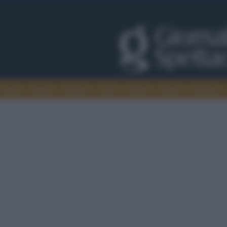
Trade
Radio
Games
Agis
Danza
Video
Cinema