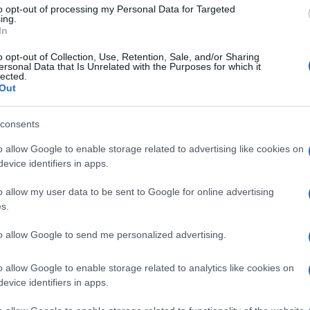
a personalmente dallo zio dell’imperatore del
to opt-out of processing my Personal Data for Targeted
ing.
achi, durante la cerimonia di premiazione
In
o opt-out of Collection, Use, Retention, Sale, and/or Sharing
ersonal Data that Is Unrelated with the Purposes for which it
Ulti
lected.
 serba Marina Abramović, lo scozzese Peter Doeg,
Out
ura, l’ungherese András Schiff e la belga Anne
consents
ginali e dalla forte personalità – ha commentato
o allow Google to enable storage related to advertising like cookies on
contraddistinti da una carriera piena di
evice identifiers in apps.
o allow my user data to be sent to Google for online advertising
sta serba e rinomata per la sua esplorazione
s.
e, quest’anno è stata premiata nella categoria
to allow Google to send me personalized advertising.
La da
ente del movimento della “Nuova pittura
dovre
o allow Google to enable storage related to analytics like cookies on
ggestive, al limite tra il reale e il surreale con
Quest
evice identifiers in apps.
minie
anno gli è valso il premio
giorn