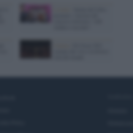
li le
L'evento /
Salone del Libro,
n
premiati i vincitori del
25
concorso letterario "A/R
Andata e racconto"
le
Cinema /
Gli Oscar 2021
’oro
saranno dal vivo e in diverse
città del mondo
Syndication
cebook
itter
Globalist
okie Policy
Globalscie