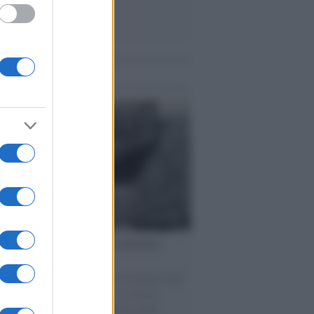
me notizie
ta /
L'8 agosto, quando la memoria
bbe insegnarci qualcosa
o giorno del 1956 morirono 136 italiani nelle
re di carbone di Marcinelle. Lo stesso
o del 1991 arrivarono con il mercantile