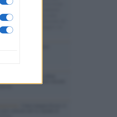
 più di ventimila albanesi in cerca di una
igliore che, pur tra paure e solidarietà,
mo accolto. Questa memoria sembra
rire, lasciando spazio a una narrazione che
e il mondo in un "noi" da proteggere e un
" da respingere.
cordo /
Le radici di Francesco
bum /
"Timeless", il nuovo album
mo di Prince racconta quattro decenni
eatività
augurazione /
Cuneo inaugura Esseci: il
 polo culturale nell’ex ospedale di
a Croce