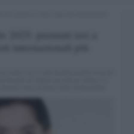
2025: premiati ieri a Tokyo i cinque artisti internazionali più
 2025: premiati ieri a
sti internazionali più
teatro/cinema sono le cinque discipline premiate da uno più
al Portogallo all’Ungheria, passando per il Belgio e la
to Abramović, Doeg, de Moura, Schiff e De Keesmaeker