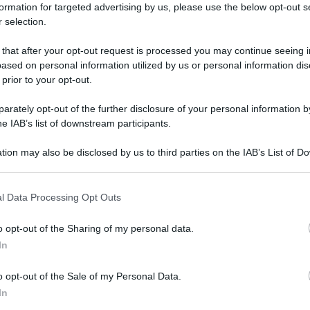
formation for targeted advertising by us, please use the below opt-out s
 selection.
 that after your opt-out request is processed you may continue seeing i
ased on personal information utilized by us or personal information dis
 prior to your opt-out.
rately opt-out of the further disclosure of your personal information by
he IAB’s list of downstream participants.
tion may also be disclosed by us to third parties on the IAB’s List of 
 that may further disclose it to other third parties.
Praemium Imperiale sono stati annunciati ieri in
 that this website/app uses one or more Google services and may gath
ino, New York e Tokyo. Il prestigioso premio
l Data Processing Opt Outs
including but not limited to your visit or usage behaviour. You may click 
alla Japan Art Association, la più antica
 to Google and its third-party tags to use your data for below specifi
o opt-out of the Sharing of my personal data.
ogle consent section.
In
– pittura, scultura, architettura, musica e
o opt-out of the Sale of my Personal Data.
In
15 milioni di yen (circa 91mila euro), un diploma