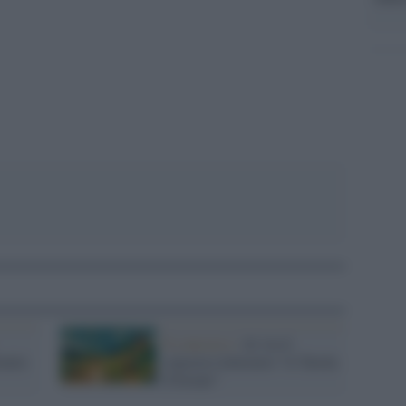
pp
Il concorso /
Al via il
remio
concorso letterario “A Tavola
d’Estate”