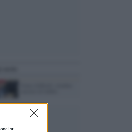
i anche
Franco Zeffirelli: cittadino
onorario di Gubbio
sonal or