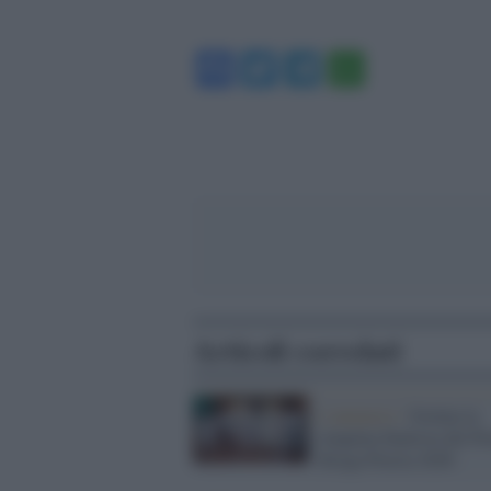
Facebook
Twitter
Telegram
WhatsA
Articoli correlati
L'annuncio /
Svelata la
cinquina finalista del P
Strega Poesia 2026