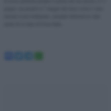
di errori giudiziari proprio il giorno del suo arresto, il 17
giugno, ma proprio il 7 maggio del mese scorso è stato
rinviato il provvedimento, causando defezioni in Aula
anche fra le linee di Forza Italia.
Facebook
Twitter
Telegram
WhatsApp