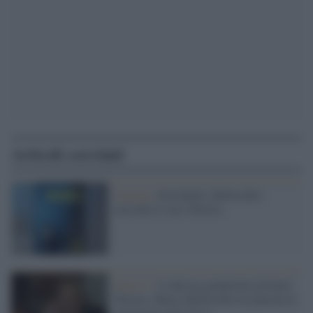
Articoli correlati
Cinema /
Portobello, Bellocchio
racconta il caso Tortora
Serie tv /
L'odissea giudiziaria di Enzo
Tortora: Marco Bellocchio ne plasma la
narrazione televisiva