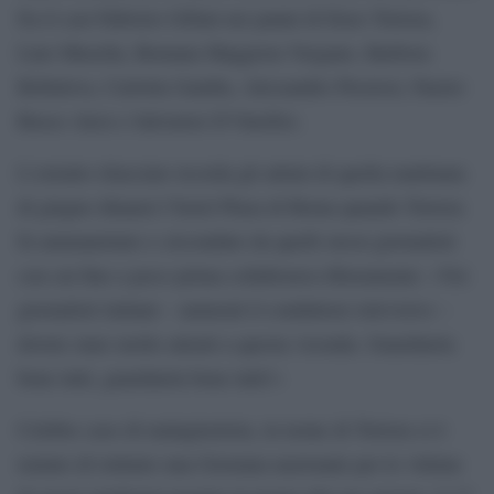
fra il cast Fabrizio Gifuni nei panni di Enzo Tortora,
Lino Musella, Romana Maggiora Vergano, Barbora
Bobulova, Carlotta Gamba, Alessandro Preziosi, Fausto
Russo Alesi e Salvatore D’Onofrio.
L’estratto rilasciato ricorda gli attimi di quella mattinata
di giugno dinanzi l’hotel Plaza di Roma quando Tortora
fu ammanettato e circondato da quelli stessi giornalisti
con cui fino a poco prima collaborava liberamente: «Voi
giornalisti italiani – ammonì il conduttore televisivo –
dovete stare molto attenti a questa vicenda. Guardatela
bene tutti, guardatela bene tutti!»
Celebre caso di malagiustizia, in nome di Tortora si è
tentato di istituire una Giornata nazionale per le vittime