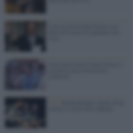
Il mio ricordo di Enzo Tortora, eroe
della televisione ma soprattutto eroe
civile
Trenta anni fa moriva Enzo Tortora, il
giornalista ucciso da un errore
giudiziario
Tour /
Edoardo Bennato: invidio chi ha
certezze, io invito tutti a dubitare