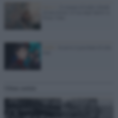
Serie tv /
Il romanzo di Isabel Allende
diventa fiction: la Casa degli Spiriti su
Prime Video
Netflix /
In arrivo il gran finale di Lidia
Poët
Ultime notizie