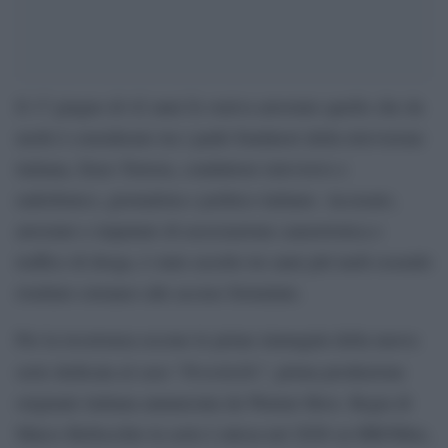
Il 17 giugno di 42 anni fa veniva arrestato quello che da
molti è considerato tra i padri fondatori della televisione
italiana, Enzo Tortora, conduttore televisivo e
radiofonico, giornalista e politico italiano. Accusato,
arrestato e imputato di associazione camorristica e
traffico di droga, è stato assolto tre anni più tardi essendo
risultato estraneo alle accuse formulate.
Per la ricorrenza escono le prime immagini della nuova
Portobello
serie dedicata al caso “
”, prima produzione
originale italiana annunciata da Warner Bros. Regia di
Marco Bellocchio la serie è attesa nel 2026 su HBOMax,