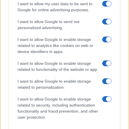
I want to allow my user data to be sent to
Google for online advertising purposes.
Syndication
Culture
I want to allow Google to send me
Salute
Globalist
personalized advertising.
Megachip
Globalscience
I want to allow Google to enable storage
related to analytics like cookies on web or
GiULia
Globalsport
device identifiers in apps.
Prima Pagina
I want to allow Google to enable storage
related to functionality of the website or app.
I want to allow Google to enable storage
Giornale dello
Facebook
related to personalization.
Spettacolo
Twitter
I want to allow Google to enable storage
Wondernet
related to security, including authentication
Cookie Policy
functionality and fraud prevention, and other
Giuliana Sgrena
user protection.
Preferenze Privacy