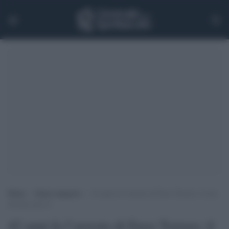
Home
>
Senza categoria
>
42 anni fa l’arresto di Enzo Tortora: il caso
diventa serie tv
42 anni fa l’arresto di Enzo Tortora: il