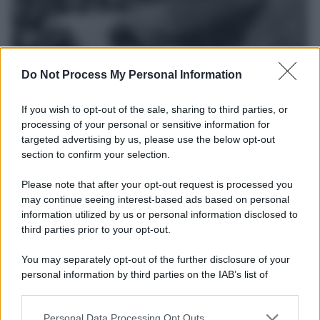
Do Not Process My Personal Information
If you wish to opt-out of the sale, sharing to third parties, or
processing of your personal or sensitive information for
La data /
L'8 agosto, quando la memoria dovrebbe insegnarci
targeted advertising by us, please use the below opt-out
qualcosa
section to confirm your selection.
Questo giorno del 1956 morirono 136 italiani nelle miniere di
carbone di Marcinelle. Lo stesso giorno del 1991 arrivarono con il
Please note that after your opt-out request is processed you
mercantile Vlora più di ventimila albanesi in cerca di una vita
may continue seeing interest-based ads based on personal
information utilized by us or personal information disclosed to
migliore che, pur tra paure e solidarietà, abbiamo accolto. Questa
third parties prior to your opt-out.
memoria sembra scolorire, lasciando spazio a una narrazione che
divide il mondo in un "noi" da proteggere e un "loro" da respingere.
You may separately opt-out of the further disclosure of your
personal information by third parties on the IAB’s list of
Il ricordo /
Le radici di Francesco
downstream participants.
Personal Data Processing Opt Outs
This information may also be disclosed by us to third parties