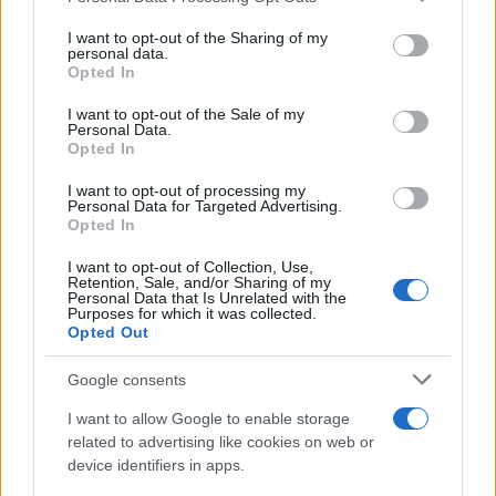
on the IAB’s List of Downstream Participants that may further
I want to opt-out of the Sharing of my
disclose it to other third parties.
personal data.
L'album /
"Timeless", il nuovo album postumo di Prince
Opted In
Please note that this website/app uses one or more Google
racconta quattro decenni di creatività
services and may gather and store information including but
I want to opt-out of the Sale of my
Personal Data.
not limited to your visit or usage behaviour. You may click to
Opted In
grant or deny consent to Google and its third-party tags to
use your data for below specified purposes in below Google
I want to opt-out of processing my
L'inaugurazione /
Cuneo inaugura Esseci: il nuovo polo
consent section.
Personal Data for Targeted Advertising.
culturale nell’ex ospedale di Santa Croce
Opted In
I want to opt-out of Collection, Use,
Retention, Sale, and/or Sharing of my
Personal Data that Is Unrelated with the
Purposes for which it was collected.
Opted Out
Google consents
I want to allow Google to enable storage
related to advertising like cookies on web or
device identifiers in apps.