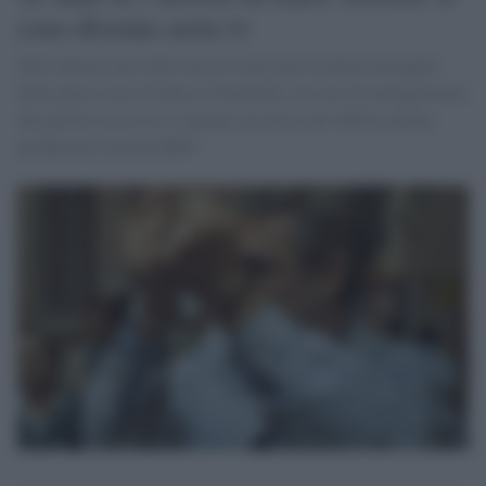
caso diventa serie tv
Nell’anniversario dell’arresto rilasciate le prime immagini
della nuova serie di Marco Portobello sul caso di malagiustizia
che più ha scosso la tv italiana. In arrivo nel 2026 la prima
produzione italiana HBO