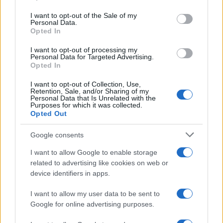
Please note that this website/app uses one or more Google
l'Italia: da Mennea, a Tina Anselmi sino a Renzo Piano è
services and may gather and store information including but
atteso un autunno tra grandi biografie, cultura, sport e crime
I want to opt-out of the Sale of my
Personal Data.
not limited to your visit or usage behaviour. You may click to
Opted In
grant or deny consent to Google and its third-party tags to
use your data for below specified purposes in below Google
I want to opt-out of processing my
L'evento /
Cent'anni di Turandot: torna a Verona lo
consent section.
Personal Data for Targeted Advertising.
spettacolo di Zeffirelli
Opted In
I want to opt-out of Collection, Use,
Retention, Sale, and/or Sharing of my
Personal Data that Is Unrelated with the
Purposes for which it was collected.
Opted Out
Google consents
I want to allow Google to enable storage
related to advertising like cookies on web or
device identifiers in apps.
I want to allow my user data to be sent to
Google for online advertising purposes.
Syndication
Culture