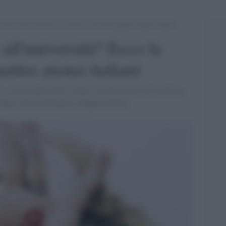
all’università? Ecco la ricerca svolta da quattro atenei italiani
all'università? Ecco la
attro atenei italiani
 responsabile dello studio e professoressa di medicina
 degli studi di Modena e Reggio Emilia.