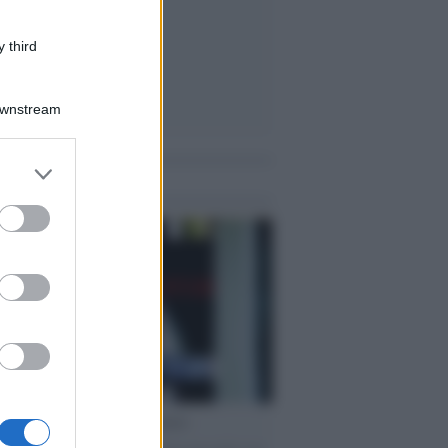
 third
Downstream
er and store
me notizie
to grant or
ed purposes
cordo /
Le radici di Francesco