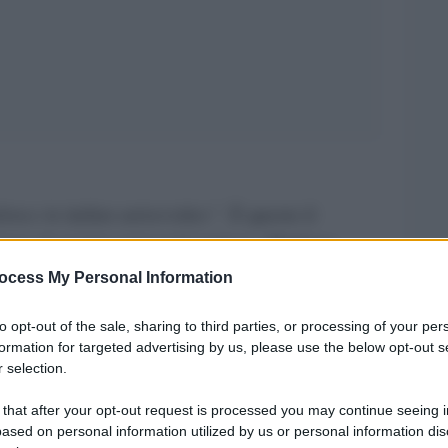
nce in italian universities”
. È questo il
Modena
ione di quattro università italiane:
Roma “La Sapienza”
. L’obiettivo è quello di
ocess My Personal Information
violenza di genere sia presente nell’ambito
to opt-out of the sale, sharing to third parties, or processing of your per
tenei hanno effettuato anche una distinzione tra
formation for targeted advertising by us, please use the below opt-out s
 selection.
ndo una ricerca ancora più approfondita e
 that after your opt-out request is processed you may continue seeing i
ased on personal information utilized by us or personal information dis