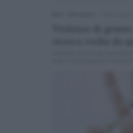
Home
>
Senza categoria
>
Violenze di genere 
Violenze di genere 
ricerca svolta da qu
Ne parliamo con Giovanna Laura De Fazio,
legale e criminologia presso l’università