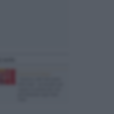
i anche
Università di Siena /
“America, dall’altra parte
della luna", un incontro per
seguire la nottata del voto
presidenziale negli Stati
Uniti