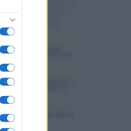
omenica di settembre con Guccini nella sua
a Pàvana, tra ricordi del premio Tenco, la
di disegni con Andrea Pazienza sulle
ie di carta, il rapporto con i fan che
nuano a cercarlo e la bellezza delle
gne e dei gatti.
bum /
"Timeless", il nuovo album
mo di Prince racconta quattro decenni
eatività
augurazione /
Cuneo inaugura Esseci: il
 polo culturale nell’ex ospedale di
a Croce
ca /
Love Sensation, il primo duetto di
nna e Kylie Minogue