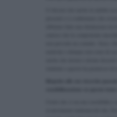
Ci dicono che anche in ambito acc
presenti e ci confermano che esse
abbiamo fatto una distinzione tra l
emerso che la componente maschil
non prevede un contatto fisico. 
molestie e dunque non sono di seco
anche che alcuni e alcune docenti 
studente e questo ha permesso di a
Rispetto alle sue ricerche passat
sensibilizzazione su questo tema
Credo che ci sia una sensibilità e 
ai movimenti studenteschi che, for