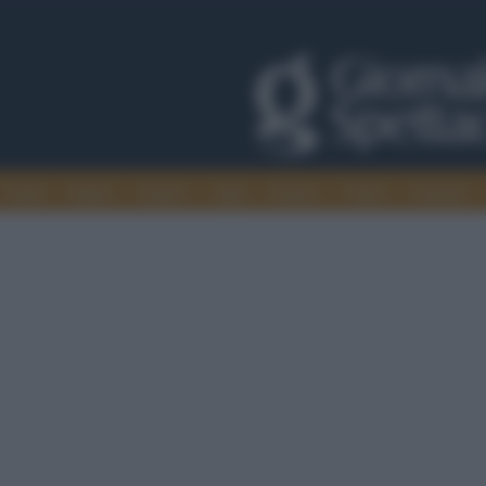
Trade
Radio
Games
Agis
Danza
Video
Cinema