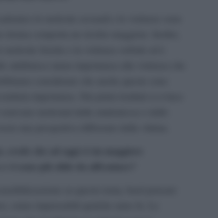
ademico le molestie sessuali e le violenze sono
re donna comporta un rischio maggiore. Inoltre,
e molestie fisiche e la violenza verbale ed è
e attribuisce meno importanza alla violenza che
Dobbiamo considerare che anche queste sono
ndaria importanza. Dai primi risultati si evince
venivano molestati dalla studentessa o dallo
vere una prospettiva differente dalla vittima.
e, crede che ad oggi ci sia maggiore
 o vi sono più sfide da affrontare?
sensibilizzazione su questo tema, basti pensare
se, erano impensabili qualche anno fa. Le