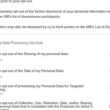
e per scoprire i primi risultati ne parliamo con
 prior to your opt-out.
nsabile di questa ricerca e professoressa di
rately opt-out of the further disclosure of your personal information by
sso l’università degli studi di Modena e Reggio
he IAB’s list of downstream participants.
tion may also be disclosed by us to third parties on the IAB’s List of 
 that may further disclose it to other third parties.
olta da quattro atenei?
 that this website/app uses one or more Google services and may gath
l Data Processing Opt Outs
Ulti
including but not limited to your visit or usage behaviour. You may click 
petitivo di tipo nazionale che ha permesso a me
 to Google and its third-party tags to use your data for below specifi
o opt-out of the Sharing of my personal data.
uesto progetto. L’idea era quella di estendere la
ogle consent section.
In
on è stato possibile e adesso stiamo cercando di
o opt-out of the Sale of my Personal Data.
sa essere utilizzato anche per altre indagini in
In
della letteratura ci ha permesso di inquadrare il
to opt-out of processing my Personal Data for Targeted
lavorare ad un questionario. Quest’ultimo è stato
ing.
In
anno partecipato al progetto mirato a rilevare la
a di qualcosa che non è semplice perché chi ha
Il ri
o opt-out of Collection, Use, Retention, Sale, and/or Sharing
ersonal Data that Is Unrelated with the Purposes for which it
lected.