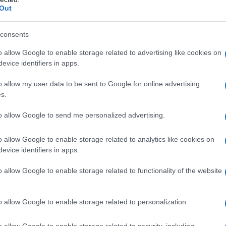
Una d
n sempre desidera parlarne con altre persone.
Out
casa 
ortelli di ascolto, ma non hanno sempre dato
gara 
gno. Stiamo ancora concludendo gli ultimi
tovagl
consents
conti
arrivate altre richieste di partecipazione
o allow Google to enable storage related to advertising like cookies on
monta
evice identifiers in apps.
aumentare il nostro campione.
L'al
o allow my user data to be sent to Google for online advertising
 in corso. Quando si concluderà?
postu
s.
di cr
che si sta concludendo in queste settimane e ci
to allow Google to send me personalized advertising.
lmeno 5000 partecipanti alla survey. Contiamo di
L'in
o allow Google to enable storage related to analytics like cookies on
endo rappresentativo del contesto italiano, è
nuovo
evice identifiers in apps.
Sant
ermetterà di avere una panoramica del tema
o allow Google to enable storage related to functionality of the website
Musi
o studio e altri progetti svolti durante la sua
o allow Google to enable storage related to personalization.
Mado
o allow Google to enable storage related to security, including