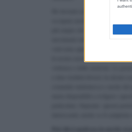
authenti
Ho lavorato nel campo delle violen
occupata anche dello stalking, ma 
più ampio che ha visto la presenza
movimenti studenteschi stanno evi
volevamo approfondire questo tema i
la nostra sensibilità. Ricordiamo 
violenza e dalle molestie. Le prot
a dare risultati diversi: in alcuni 
comunità studentesca e anche del pe
meno disponibili a svolgere i que
particolare. Superato questo perio
interessanti, anche se il campion
Può dirci qualcosa in merito ai