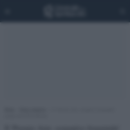
Home
>
Senza categoria
>
Il ‘Premio Arte: sostantivo femminile’
giunge alla XVII edizione
Il 'Premio Arte: sostantivo femminile'