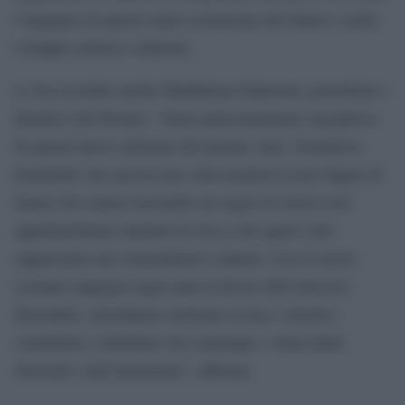
l’impegno di queste nella costruzione del futuro e nello
sviluppo artistico culturale.
Lo ha ricordato anche Maddalena Santeroni, presidente e
ideatrice del Premio: “Sono particolarmente orgogliosa
di questa nuova edizione del premio Arte: Sostantivo
femminile che ancora una volta metterà in luce figure di
donne che stanno lasciando un segno in settori solo
apparentemente distanti tra loro,e dei quali l’arte
rappresenta uno straordinario collante. Con il nostro
costante impegno negli anni in favore dell’universo
femminile, intendiamo metterne in luce i talenti e
contribuire a difendere nel contempo i valori della
diversità e dell’inclusione”, afferma.