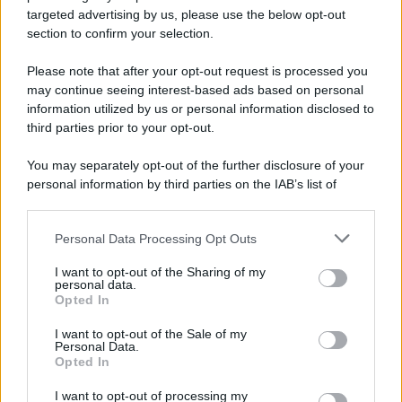
targeted advertising by us, please use the below opt-out
section to confirm your selection.
La scoperta /
Oplontis, le vittime dell’eruzione del Vesuvio
furono più numerose del previsto
Please note that after your opt-out request is processed you
Uno studio bioarcheologico sui resti rinvenuti nella Villa B
may continue seeing interest-based ads based on personal
information utilized by us or personal information disclosed to
ricostruisce la dieta degli abitanti: cereali, legumi e prodotti
third parties prior to your opt-out.
agricoli erano alla base dell’alimentazione, mentre le risorse
marine avevano un ruolo marginale.
You may separately opt-out of the further disclosure of your
personal information by third parties on the IAB’s list of
Il medagliere /
Europei di nuoto: Pellecani guida una super
downstream participants.
Italia
Personal Data Processing Opt Outs
This information may also be disclosed by us to third parties
on the IAB’s List of Downstream Participants that may further
I want to opt-out of the Sharing of my
disclose it to other third parties.
personal data.
Il centenario /
A L'Aquila arriva la mostra "TITO, 100 anni
Opted In
Please note that this website/app uses one or more Google
attraverso la forma"
services and may gather and store information including but
I want to opt-out of the Sale of my
Personal Data.
not limited to your visit or usage behaviour. You may click to
Opted In
grant or deny consent to Google and its third-party tags to
use your data for below specified purposes in below Google
I want to opt-out of processing my
L'attesa /
Un estate di calcio: tra Mondiali e Serie A