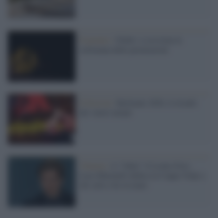
Il premio /
Nobel: si avvicina la
settimana delle premiazioni
Il festival /
Berlinale 2020, il trionfo
dei valori umani
Venezia /
A "Joker" il Leone d'oro.
Luca Marinelli dedica la Coppa Volpi a
chi salva vite in mare