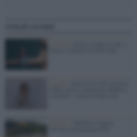
Articoli correlati
Il festival /
Diritti, coraggio e sogni: a
Torino si chiude il Job Film Days
L'evento /
Globo d’Oro 2025: trionfa Il
Nibbio, premi a Santamaria, Bobulova
e Mainetti – Carriera a Pupi Avati
Il premio /
Gibellina è Capitale
dell’arte contemporanea 2026