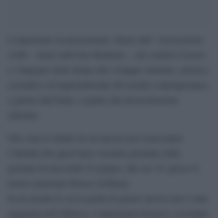
L’importante riconoscimento, ideato dall’ Associazione
A3M – Amici dell’Arte Moderna -, che celebra il lavoro
e l’impegno delle donne allo sviluppo culturale, artistico,
scientifico ed imprenditoriale del mondo contemporaneo,
a partire dall’Italia, è giunto alla diciassettesima
edizione.
Otto sono le donne di cui ancora non conosciamo
l’identità che quest’anno verranno premiate nella
giornata di mercoledì 25 giugno, alle ore 19, presso il
museo nazionale Etrusco di Roma.
In un mondo in cui la parità di genere ancora non è stata
raggiunta nell’effettivo, è importante fermarsi e ricordare