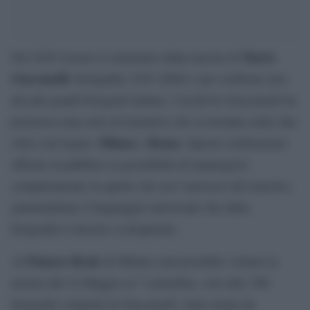
Mario
Nel 2025 ricorre il centenario dalla nascita di
Giacomelli
(Senigallia 1925-2000) e per celebrare uno
dei più grandi fotografi italiani, l’Archivio Giacomelli ha
promosso una serie di iniziative che si terranno nelle due
Milano
Roma
città a lui legate:
e
. Queste celebrazioni
offrono al pubblico la possibilità di immergersi
completamente in quello che era l’universo del maestro,
ammirandone il linguaggio universale che dalla
fotografia è riuscito a estrapolare.
Palazzo Reale
Al
di Milano sarà possibile visitare la
mostra dal 22 Maggio al 7 settembre, con oltre 300
fotografie originali di Giacomelli. Sarà curata da