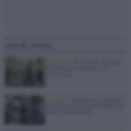
Articoli correlati
Il concorso /
Al via CLER: un contest
fotografico per raccontare la vita
universitaria
La mostra /
Un percorso tra immagine
e poesia: la nuova mostra fotografica di
Anna Caterina Masotti