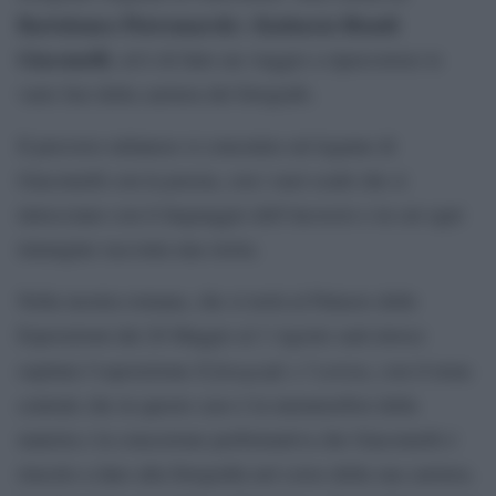
Bartolomeo Pietromarchi
Katiuscia Biondi
e
Giacomelli
, ed è di fatto un viaggio a ripercorrere le
varie fasi della carriera del fotografo.
Il percorso milanese si concentra sul legame di
Giacomelli con la poesia, con i suoi scatti che si
intrecciano con il linguaggio dell’incoscio e in cui ogni
immagine racconta una storia.
Nella mostra romana, che si terrà al Palazzo delle
Esposizioni dal 20 Maggio al 3 Agosto sarà invece
Il fotografo e l’artista
ospitata l’esposizione
, con il tema
centrale che in questo caso é la metamorfosi della
materia e la concezione performativa che Giacomelli é
riuscito a dare alla fotografia nel corso della sua carriera.