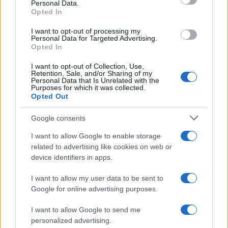
Personal Data.
not limited to your visit or usage behaviour. You may click to
Opted In
grant or deny consent to Google and its third-party tags to
use your data for below specified purposes in below Google
I want to opt-out of processing my
La data /
L'8 agosto, quando la memoria dovrebbe insegnarci
consent section.
Personal Data for Targeted Advertising.
qualcosa
Opted In
I want to opt-out of Collection, Use,
Retention, Sale, and/or Sharing of my
Personal Data that Is Unrelated with the
Purposes for which it was collected.
Opted Out
Google consents
I want to allow Google to enable storage
related to advertising like cookies on web or
device identifiers in apps.
I want to allow my user data to be sent to
Google for online advertising purposes.
Syndication
Culture
I want to allow Google to send me
Salute
Globalist
personalized advertising.