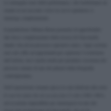
Le immagini sono delle performance, che trasformano un
istante in un racconto visivo in cui lo spettatore si
immerge completamente.
Il parallelismo Milano Roma permette di approfondire
due facce complementari della ricerca di Giacomelli,
dando vita ad un processo espositivo unico. Ogni sezione
non solo offre un’opportunità per esplorare l’evoluzione
dell’artista, ma è anche modo per prendere coscienza del
percorso umano di uno dei pilastri della fotografia
contemporanea.
Nell’esposizione romana spicca la sala dedicata alla serie
Io non ho mani che mi accarezzino il volto
(1961-1963),
un’occasione imperdibile per immergersi in uno dei
lavori più rivoluzionari di Giacomelli, che ne ha