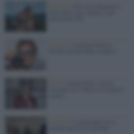
Fotografia /
Wiki Loves Monuments
Italia: quali sono i migliori scatti
culturali del 2025
Il ricordo /
L’eredità di Oliviero
Toscani a un anno dalla scomparsa
Il libro /
Gianni Fiorito, l’arte di
raccontare con l’obiettivo tra cinema e
cronaca
Fotografia /
L’enigma delle vite al
margine nelle foto di Jeff Wall