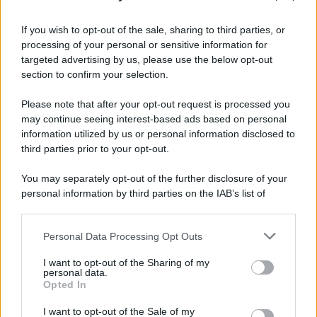
If you wish to opt-out of the sale, sharing to third parties, or
processing of your personal or sensitive information for
targeted advertising by us, please use the below opt-out
section to confirm your selection.
Tendenze /
Sale il numero degli acquisti online in Europa e
aumentano le vendite di articoli second hand
Please note that after your opt-out request is processed you
Circa il 20% riguarda l'abbigliamento. Sempre più successo per i
may continue seeing interest-based ads based on personal
information utilized by us or personal information disclosed to
capi di seconda mano e per l'abbigliamento sportivo. Ad attrarre i
third parties prior to your opt-out.
consumatori è anche il gorpcore, la tendenza ad abbinare
l'abbigliamento sportivo con quello di tutti i giorni.
You may separately opt-out of the further disclosure of your
personal information by third parties on the IAB’s list of
Il caso /
Trump ha quasi esaurito l'arsenale Usa, ma il
downstream participants.
tycoon smentisce
Personal Data Processing Opt Outs
This information may also be disclosed by us to third parties
on the IAB’s List of Downstream Participants that may further
I want to opt-out of the Sharing of my
disclose it to other third parties.
personal data.
La banca /
Caso Mps: i pm milanesi ora vogliono vederci
Opted In
Please note that this website/app uses one or more Google
chiaro sulle “chat” tra un dirigente del Mef e alcuni ministri
services and may gather and store information including but
I want to opt-out of the Sale of my