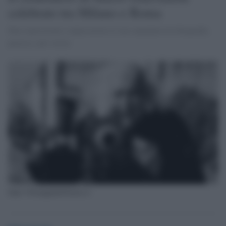
celebrato tra Milano e Roma
Due esposizioni a ripercorrere il suo cammino tra fotografia,
poesia e arti visive
fonte @SenigalliaNotizie.it