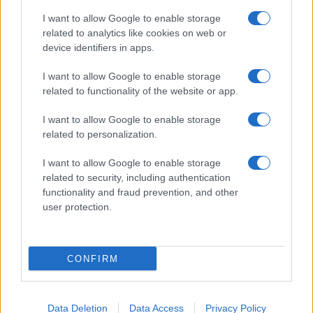
Megachip
Globalscience
I want to allow Google to enable storage
related to analytics like cookies on web or
GiULia
Globalsport
device identifiers in apps.
Prima Pagina
I want to allow Google to enable storage
related to functionality of the website or app.
I want to allow Google to enable storage
Giornale dello
Facebook
related to personalization.
Spettacolo
Twitter
I want to allow Google to enable storage
Wondernet
related to security, including authentication
Cookie Policy
functionality and fraud prevention, and other
Giuliana Sgrena
user protection.
Preferenze Privacy
CONFIRM
©2020 Giornale dello Spettacolo • All right reserved.
Data Deletion
Data Access
Privacy Policy
Syndication