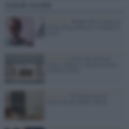
Articoli correlati
Letteratura /
Michele Mari conquista il
Premio Strega 2026 con “I convitati di
pietra”
La mostra /
Ottant’anni di Premio
Strega: al Macro si racconta la storia
letteraria d’Italia
La mostra /
Gli Ottanta anni del
Premio Strega celebrati a Roma