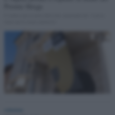
Premio Strega
Il sindaco apre le porte della città, auspicando che "si possa
tenere qui la serata conclusiva".
redazione