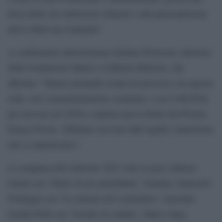
forza delle sue istituzioni culturali e alla partecipazione
attiva della sua comunità”.
A confermarlo ulteriormente Stefano Petrocchi, direttore
della Fondazione Maria e Goffredo Bellonci, che
afferma: “Stiamo portando avanti un percorso con questa
città, con l’amministrazione comunale e con il MAXXI
per arrivare nel 2026 a ospitare qui la finale del Premio
Strega Poesia. Abbiamo ricevuto dall’Aquila l’attenzione
che ci aspettavamo”.
La cinquina dell’edizione 2025 vede in gara Alfonso
Guida con ‘Diario di un autodidatta’, Guanda, Giancarlo
Pontiggia con ‘La materia del contendere’, Garzanti,
Jonida Prifti con ‘Sorelle di confine’, Marco Saya,