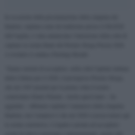
In occasione della proclamazione della cinquina dei
finalisti, ospitata come da tradizione presso il MAXXI
dell’Aquila, è stata annunciata l’intenzione della città di
ospitare la serata finale del Premio Strega Poesia 2026.
A rivelarlo il sindaco Pierluigi Biondi.
“Siamo onorati di accogliere, nella città Capitale italiana
della Cultura per il 2026, il prestigioso Premio Strega,
che nel 1947 premiò per la prima volta il nostro
conterraneo Ennio Flaiano. Anche quest’anno – ha
aggiunto – abbiamo ospitato l’annuncio della cinquina
finalista, ma l’auspicio è che nel 2026 si possa tenere qui
la serata conclusiva. L’Aquila è pronta ad accogliere
eventi di rilievo nazionale e internazionale, grazie alla