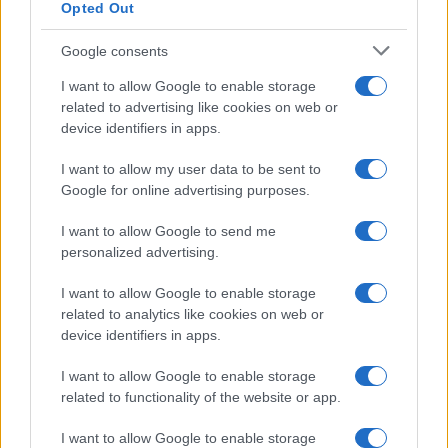
Opted Out
Google consents
I want to allow Google to enable storage
related to advertising like cookies on web or
device identifiers in apps.
I want to allow my user data to be sent to
Google for online advertising purposes.
Syndication
Culture
I want to allow Google to send me
Salute
Globalist
personalized advertising.
Megachip
Globalscience
I want to allow Google to enable storage
related to analytics like cookies on web or
GiULia
Globalsport
device identifiers in apps.
Prima Pagina
I want to allow Google to enable storage
related to functionality of the website or app.
I want to allow Google to enable storage
Giornale dello
Facebook