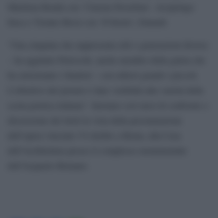
Marilena Renda con ‘Cinema Persefone’, Arcipelago
Itaca e Tiziano Rossi con ‘Il brusìo’, Einaudi.
“Una cinquina che rappresenta stili e generazioni diverse
– ha aggiunto Petrocchi, anche membro della giuria che
ha selezionato i finalisti – con editori grandi e piccoli.
L’obiettivo del premio è dare visibilità alla varietà della
scena poetica italiana”. Iniziano così mesi di confronto e
discussione dei titoli in vista della proclamazione
dell’opera vincente l’8 ottobre a Roma, alla Casa
dell’Architettura presso il complesso monumentale
dell’Acquario Romano.