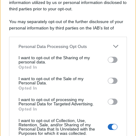
tycoon smentisce
information utilized by us or personal information disclosed to
third parties prior to your opt-out.
Donald Trump respinge le indiscrezioni secondo cui la guerra con
l'Iran avrebbe messo sotto pressione gli arsenali statunitensi.
You may separately opt-out of the further disclosure of your
personal information by third parties on the IAB’s list of
La data /
L'8 agosto, quando la memoria dovrebbe insegnarci
downstream participants.
qualcosa
Personal Data Processing Opt Outs
This information may also be disclosed by us to third parties
on the IAB’s List of Downstream Participants that may further
I want to opt-out of the Sharing of my
disclose it to other third parties.
personal data.
Il ricordo /
Le radici di Francesco
Opted In
Please note that this website/app uses one or more Google
services and may gather and store information including but
I want to opt-out of the Sale of my
Personal Data.
not limited to your visit or usage behaviour. You may click to
Opted In
grant or deny consent to Google and its third-party tags to
use your data for below specified purposes in below Google
I want to opt-out of processing my
L'album /
"Timeless", il nuovo album postumo di Prince
consent section.
Personal Data for Targeted Advertising.
racconta quattro decenni di creatività
Opted In
I want to opt-out of Collection, Use,
Retention, Sale, and/or Sharing of my
Personal Data that Is Unrelated with the
Purposes for which it was collected.