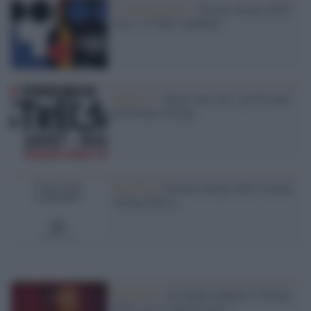
La presentazione /
Premio Strega 2026:
ecco i 12 libri candidati
Editoria /
“Quasi una vita”, gli 80 anni
del Premio Strega
Il premio /
Premio Strega 2025: trionfa
Tiziano Rossi
Il premio /
Ad Andrea Bajani lo Strega
2025 con "L'anniversario"