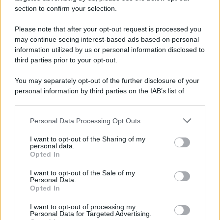
d’autore italiana
section to confirm your selection.
Si è spento nella sua Pavana circondato dall’affetto della famiglia.
Autore di capolavori come Auschwitz, La locomotiva,
Please note that after your opt-out request is processed you
L’avvelenata e Canzone per un’amica, ha segnato oltre mezzo
may continue seeing interest-based ads based on personal
information utilized by us or personal information disclosed to
secolo di musica e cultura italiana. I funerali si svolgeranno in
third parties prior to your opt-out.
forma strettamente privata, mentre a settembre sarà organizzata
una cerimonia commemorativa.
You may separately opt-out of the further disclosure of your
personal information by third parties on the IAB’s list of
L'anniversario /
90 anni di Yves Saint Laurent, tra moda e
downstream participants.
scandali
Personal Data Processing Opt Outs
This information may also be disclosed by us to third parties
on the IAB’s List of Downstream Participants that may further
I want to opt-out of the Sharing of my
disclose it to other third parties.
personal data.
Le programmazioni /
I documentari RAI che raccontano
Opted In
Please note that this website/app uses one or more Google
l'Italia: da Mennea, a Tina Anselmi sino a Renzo Piano è
services and may gather and store information including but
atteso un autunno tra grandi biografie, cultura, sport e crime
I want to opt-out of the Sale of my
Personal Data.
not limited to your visit or usage behaviour. You may click to
Opted In
grant or deny consent to Google and its third-party tags to
use your data for below specified purposes in below Google
I want to opt-out of processing my
L'evento /
Cent'anni di Turandot: torna a Verona lo
consent section.
Personal Data for Targeted Advertising.
spettacolo di Zeffirelli