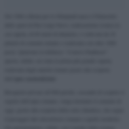
Nel 1960 a Roma per le Olimpiadi nasce il Palazzetto
dello sport di Pier Luigi Nervi, realizzazione iconica la
cui cupola, di 60 metri di diametro, è sollevata da 36
pilastri di cemento armato e realizzata con oltre 1600
pezzi. Qualcuno la definisce “il nuovo Pantheon”:
questa, infatti, era stata la prima più grande cupola,
realizzata dagli antichi romani grazie alla scoperta
opus caementicium
dell’
.
Bisognerà arrivare all’800 perché, cercando di scoprire il
segreto dell’opus romano, venga inventato il cemento di
oggi, grazie alla scoperta della calce idraulica, che segna
il passaggio dal calcestruzzo romano a quello moderno.
Gli sperimentatori, infatti, con l’ausilio della scienza