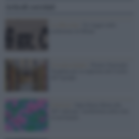
Articoli correlati
La riflessione /
Un viaggio nelle
architetture di Milani
Il riconoscimento /
Premio Nazionale
Templum per la riapertura del Cortile
dell'Agrippa
Il festival /
Open House Roma alla
XIV edizione: l'architettura nella città
in movimento