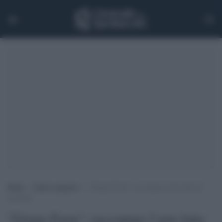
Home
>
Senza categoria
>
“Grigio Forte”: raccontare l’arte fatta di
cemento
"Grigio Forte": raccontare l’arte fatta