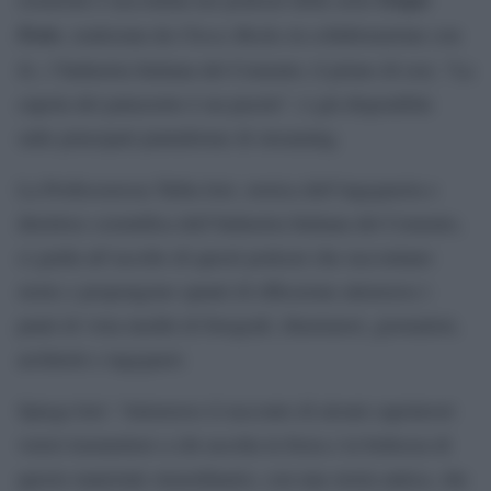
Forte
Chora Media
, realizzata da
in collaborazione con
Iic
, l’Industria Italiana del Cemento; il primo di essi, “La
cupola del palazzetto è un puzzle”, è già disponibile
sulle principali piattaforme di streaming.
La Professoressa Tullia Iori, storica dell’ingegneria e
direttrice scientifica dell’Industria Italiana del Cemento,
ci guida all’ascolto di questi podcast che raccontano
storie e propongono spunti di riflessione attraverso i
punti di vista inediti di fotografi, illustratori, giornalisti,
architetti e ingegneri.
Spiega Iori: “Attraverso il racconto di alcuni capolavori
vorrei trasmettere a chi ascolta la forza e la bellezza di
questo materiale straordinario, con una storia antica, che