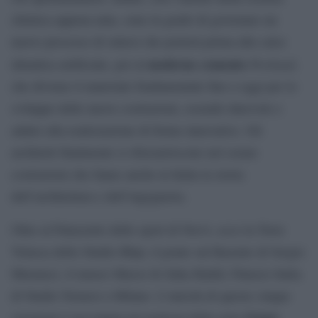
chimica appena nata, sono in grado di governare un
nuovo processo di sintesi che porterà prima alla calce
moderno cemento
Portland
idraulica artificiale, poi al
,
che diviene il materiale fondamentale fino a oggi per lo
sviluppo delle nuove costruzioni, essendo durevole e
adatto alla realizzazione di forme innovative. Gli
architetti finalmente si sbizzarriscono nel creare
costruzioni che fanno anche in Italia la storia
dell’architettura e dell’ingegneria.
Oltre al Palazzetto dello sport di Nervi, ecco la Torre
Velasca dello Studio Bbpr, il ponte sul Basento di Sergio
Musmeci, il museo Maxxi di Zaha Hadid, Palazzo Italia
di Studio Nemesi a Milano. L’unicità di queste cinque
Grigio
creazioni è raccontata nei podcast della serie