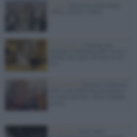
L'opera /
Barcellona celebra Gaudí:
cultura, memoria e futuro
La recensione /
Il Vaticano alla
Biennale d’architettura 2025: da noi si
dialoga nello spirito di Francesco ed
Eco
La recensione /
Biennale d’architettura
2025: siamo fottuti ma con le piante e
le scienze possiamo salvare il pianeta.
Le foto
La Biennale /
Terrae Aquae: