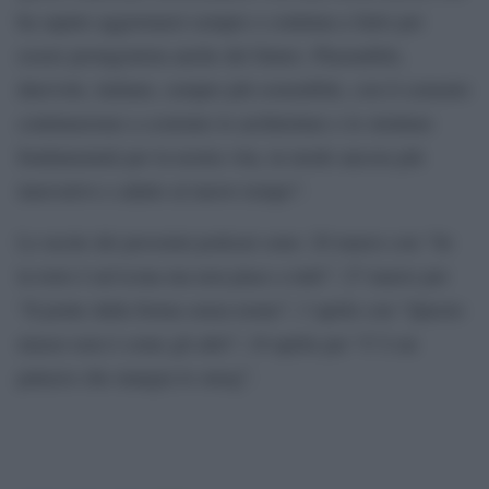
ha saputo aggiornarsi sempre e continua a farlo per
essere protagonista anche del futuro. Plasmabile,
durevole, italiano, sempre più sostenibile, con il cemento
continueremo a costruire le architetture e le strutture
fondamentali per la nostra vita, in modo ancora più
innovativo e adatto al nuovo tempo”.
Le uscite dei prossimi podcast sono: 20 marzo con “Se
la torre è un’icona ma non piace a tutti”: 27 marzo per
“Il ponte dalla forma senza nome”; 3 aprile con “Questo
museo non è come gli altri”; 10 aprile per “C’è un
palazzo che mangia lo smog”.