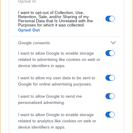
Opted In
I want to opt-out of Collection, Use,
Retention, Sale, and/or Sharing of my
Personal Data that Is Unrelated with the
Purposes for which it was collected.
Opted Out
Google consents
I want to allow Google to enable storage
related to advertising like cookies on web or
device identifiers in apps.
I want to allow my user data to be sent to
Google for online advertising purposes.
Syndication
Culture
I want to allow Google to send me
Salute
Globalist
personalized advertising.
Megachip
Globalscience
I want to allow Google to enable storage
related to analytics like cookies on web or
GiULia
Globalsport
device identifiers in apps.