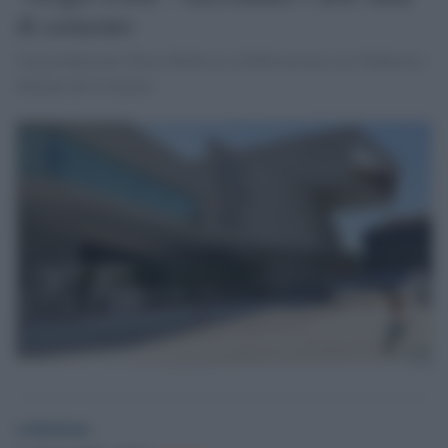
di cemento
Una produzione Chora Media in collaborazione con l'Industria
Italiana del Cemento
redazione