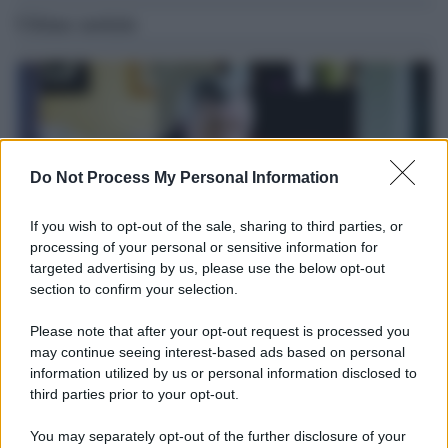
Ultime notizie
Do Not Process My Personal Information
If you wish to opt-out of the sale, sharing to third parties, or
processing of your personal or sensitive information for
targeted advertising by us, please use the below opt-out
section to confirm your selection.
Il ricordo /
Le radici di Francesco
Please note that after your opt-out request is processed you
Una domenica di settembre con Guccini nella sua casa a Pàvana,
may continue seeing interest-based ads based on personal
information utilized by us or personal information disclosed to
tra ricordi del premio Tenco, la gara di disegni con Andrea
third parties prior to your opt-out.
Pazienza sulle tovaglie di carta, il rapporto con i fan che
continuano a cercarlo e la bellezza delle montagne e dei gatti.
You may separately opt-out of the further disclosure of your