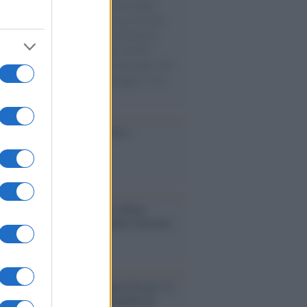
o del 1991 arrivarono con il mercantile
 più di ventimila albanesi in cerca di una
igliore che, pur tra paure e solidarietà,
mo accolto. Questa memoria sembra
rire, lasciando spazio a una narrazione che
e il mondo in un "noi" da proteggere e un
" da respingere.
cordo /
Le radici di Francesco
bum /
"Timeless", il nuovo album
mo di Prince racconta quattro decenni
eatività
augurazione /
Cuneo inaugura Esseci: il
 polo culturale nell’ex ospedale di