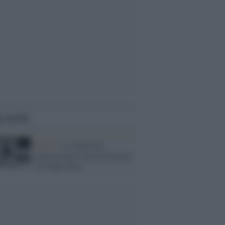
i anche
Diritti /
La libertà di
espressione è ancora limitata
in troppi Stati