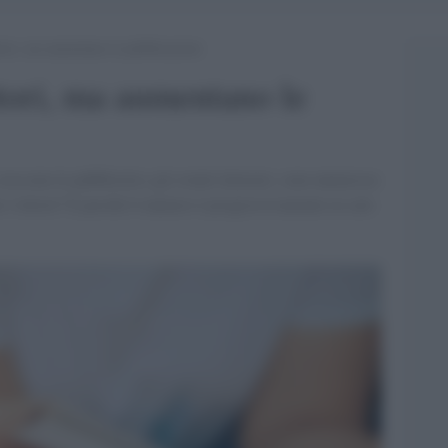
tori, ma aumentano le pubblicazioni
tori, ma aumentano le
crescono le pubblicità e gli eventi letterari, sono numerose
no i lettori? E perché il numero è progressivamente in calo