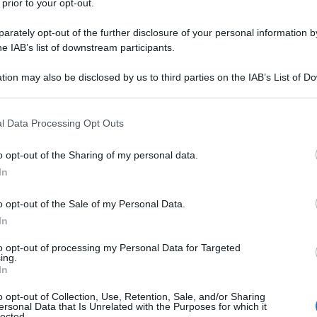
ook ed Instagram, o gli altri mezzi dipendenti
 prior to your opt-out.
 case editrici stampano migliaia di libri ogni
rately opt-out of the further disclosure of your personal information by
he IAB’s list of downstream participants.
rsi mai. Eppure, a dispetto di tutto questo, il
ri risulta essere in calo. Analizziamo
tion may also be disclosed by us to third parties on the IAB’s List of 
Ulti
 that may further disclose it to other third parties.
 that this website/app uses one or more Google services and may gath
l Data Processing Opt Outs
Associazione Italiana
no, presentati dell’
including but not limited to your visit or usage behaviour. You may click 
 to Google and its third-party tags to use your data for below specifi
 Libro di Torino, l’editoria è calata del 2,2%
o opt-out of the Sharing of my personal data.
ogle consent section.
In
r registrando una crescita del 15,1% se
me riferimento quanto alla condizione pre-
o opt-out of the Sale of my Personal Data.
In
to opt-out of processing my Personal Data for Targeted
Nomisma
i anni passati.
, basandosi sui dati
La da
ing.
dovre
In
il 2012 ed il 2021 le case editrici italiane sono
Quest
o opt-out of Collection, Use, Retention, Sale, and/or Sharing
3. Quanto alle librerie, il lasso temporale
minie
ersonal Data that Is Unrelated with the Purposes for which it
lected.