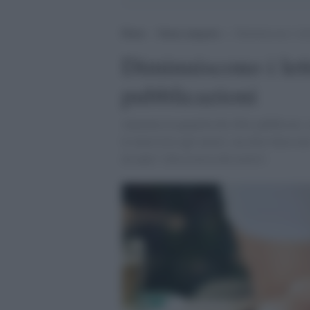
Home
>
Senza categoria
>
Diminuiscono i let
Diminuiscono i let
pubblicazioni
Aumenta la quantità dei libri pubblicati, 
le interviste agli autori, ma dove finisco
da anni? Alla ricerca dei motivi