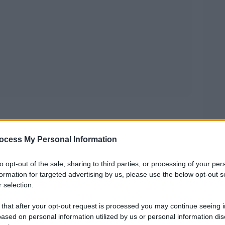
ppi di pubblicità legate a nuove uscite di stampo
ocess My Personal Information
oti programmi televisivi si può assistere alle
ll’autore del momento. Sono in crescita eventi
to opt-out of the sale, sharing to third parties, or processing of your per
formation for targeted advertising by us, please use the below opt-out s
 lo scrittore”e occasioni promozionali spopolano
 selection.
cademico a quello amministrativo, passando
 that after your opt-out request is processed you may continue seeing i
nimento. Consideriamo, poi, quanto possano
ased on personal information utilized by us or personal information dis