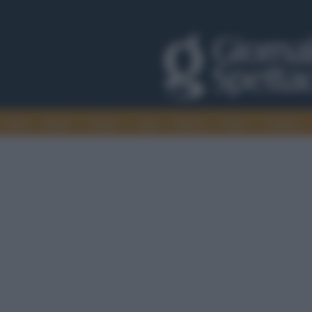
Trade
Radio
Games
Agis
Danza
Video
Cinema