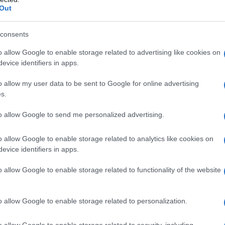
tato il peggiore, indicando notevoli flessioni
giorn
Out
Vlora
libraria, anche a fronte dei fatti citati, dal 2016
vita m
a sola eccezione del calo avvenuto nel corso del
consents
abbia
scolo
strato un incremento del 4,3% rispetto al già
o allow Google to enable storage related to advertising like cookies on
divid
evice identifiers in apps.
ferimento alle vendite, invece, l’AIE nel 2020 ha
"loro
 della pandemia che, evidentemente, ha favorito
o allow my user data to be sent to Google for online advertising
s.
Il ri
roprio tempo libero. Interessante e di notevole
e sembra tendenzialmente positivo, è la
to allow Google to send me personalized advertising.
ritorio. Infatti, la maggior parte di essi occupa gli
o allow Google to enable storage related to analytics like cookies on
 ovvero coloro che erano già lettori abituali, a
evice identifiers in apps.
L'al
postu
ne acquistano sempre meno.
o allow Google to enable storage related to functionality of the website
di cr
rio tra Nord e Sud,mettendo in evidenza che le
o allow Google to enable storage related to personalization.
no più basse nel Meridione, così come sono più
L'in
nuovo
o. Per quanto riguarda il genere, la gran parte dei
o allow Google to enable storage related to security, including