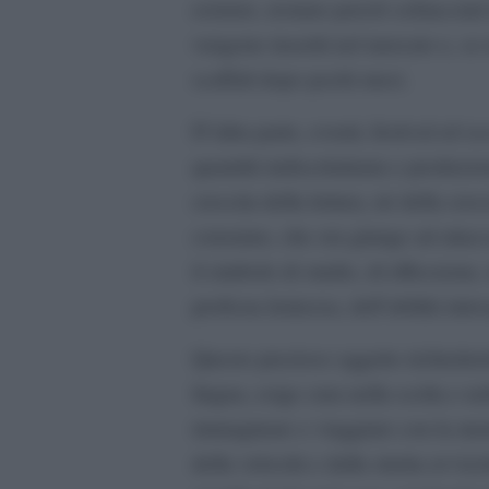
esistere, restano perciò schiacciat
vengono inseriti nel mercato e, se
scaffali dopo pochi mesi.
D’altra parte, eventi, festival ed 
quantità indiscriminata e produzio
crescita della lettura, nè della cre
consumo, che ora giunge ad attacc
il simbolo di studio, di riflessione
proficua lentezza, dell’abilità intros
Questo prezioso oggetto richieder
lingua, esige cura nella scelta e 
immaginare e viaggiare con la ment
della velocità e dalla stretta avvi