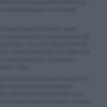
i dall’enorme ammontare di titoli collaterali che
 non vendono abbastanza, sono tolti dagli
occasioni pubblicitarie non bastano, perché
ne a ripetizione non si occupano realmente della
scita di cultura. Anzi, sono l’ennesimo frutto del
are e corrodere anche quello che è sempre stato
, di sviluppo del pensiero, di una pacata e
pettiva: il libro.
ebbe attenzione, domanda gusto e amore per la
nella sua esplorazione, nonché tempo per
e e viene invece investito dal vortice vorace
zzita del sistema mediatico che spolpa e consuma i