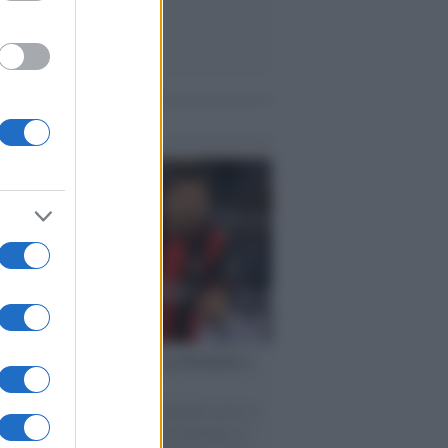
me notizie
esa /
Un estate di calcio: tra Mondiali e
e A
nata la Coppa del Mondo, Infantino prova a
izzare i tornei mondiali. Nel frattempo, il