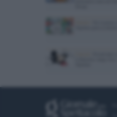
piemontese entra nel fu
Disney
Fumetto /
Per la prima v
Topolino parla in dialet
Cartoon /
Novant'anni e
li dimostra: lunga vita a
Topolino
Fa
Tw