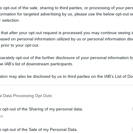
to opt-out of the sale, sharing to third parties, or processing of your per
formation for targeted advertising by us, please use the below opt-out s
 selection.
 that after your opt-out request is processed you may continue seeing i
ased on personal information utilized by us or personal information dis
 prior to your opt-out.
spegne 75 candeline e arriva al numero 3567. Un
rately opt-out of the further disclosure of your personal information by
he IAB’s list of downstream participants.
na copertina d’eccezione che omaggia l’iconica
ultima fu originariamente ricalcato da un autore
tion may also be disclosed by us to third parties on the IAB’s List of 
 that may further disclose it to other third parties.
 del n.9 della collana Walt Disney’s Comics And
 that this website/app uses one or more Google services and may gath
l Data Processing Opt Outs
including but not limited to your visit or usage behaviour. You may click 
 to Google and its third-party tags to use your data for below specifi
to ghiotto ai collezionisti, è disegnata da
o opt-out of the Sharing of my personal data.
ogle consent section.
In
 director del settimanale – e colorata da Andrea
 tratti più classici assieme a quelli moderni.
o opt-out of the Sale of my Personal Data.