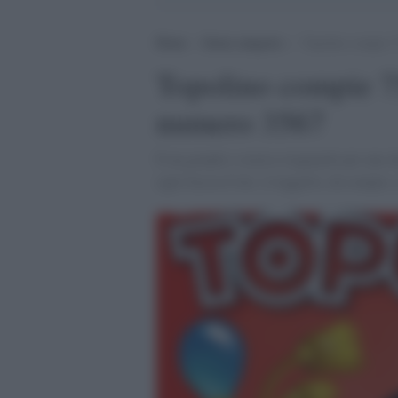
Home
>
Senza categoria
>
Topolino compie 75
Topolino compie 75
numero 3567
È un grande e storico traguardo per uno d
ogni fascia d’età. A leggerlo, da sempre, s