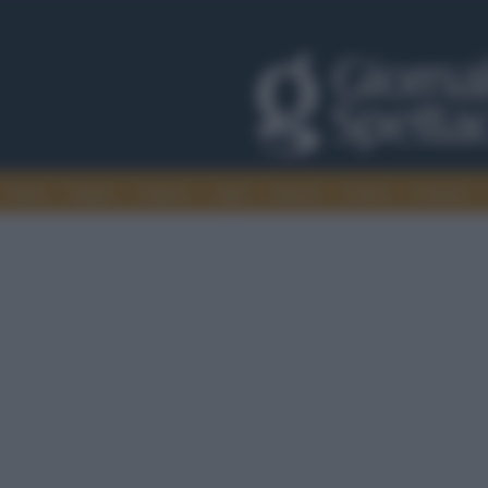
Trade
Radio
Games
Agis
Danza
Video
Cinema