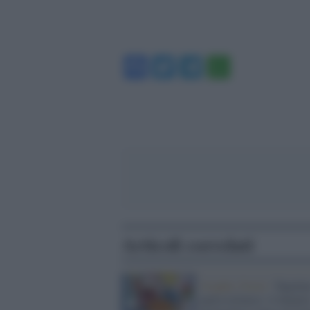
Facebook
Twitter
Telegram
WhatsA
Articoli correlati
Graphic Novel /
Topolin
parla torinese: il dialett