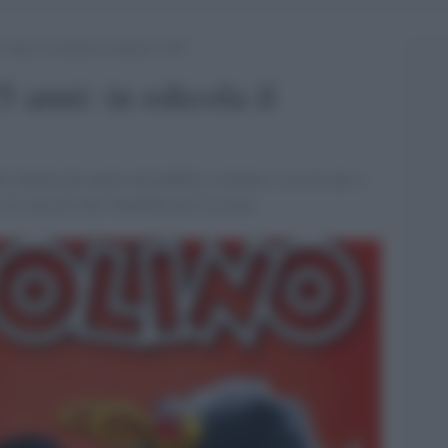
 anni: in edicola il numero 3567
 anni: in edicola il
ei fumati più amato dal pubblico italiano e trasversale a
ia i piccoli che i bambini più cresciuti.