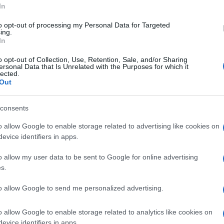
ria e su panini.it a partire da oggi mercoledì 3
In
to opt-out of processing my Personal Data for Targeted
ing.
In
na del primo Topolino, riproposta però con uno
Ulti
o opt-out of Collection, Use, Retention, Sale, and/or Sharing
e di oggi. Anche il trattamento pittorico di Andrea
ersonal Data that Is Unrelated with the Purposes for which it
lected.
sta direzione!” spiega Andrea Freccero nelle
Out
ano ai lettori alcuni studi e bozzetti. Era il 7
consents
cole italiane la prima uscita della pubblicazione
ono bene: la numerazione precedente venne
o allow Google to enable storage related to advertising like cookies on
evice identifiers in apps.
 veste compatta e tascabile, storie a fumetti e
o allow my user data to be sent to Google for online advertising
rettore editoriale del settimanale edito da Panini
s.
L'att
to allow Google to send me personalized advertising.
Seri
no e nel giro di pochi anni Topolino da mensile
Termi
o allow Google to enable storage related to analytics like cookies on
nale, aumentò il numero di pagine di pari passo
privat
evice identifiers in apps.