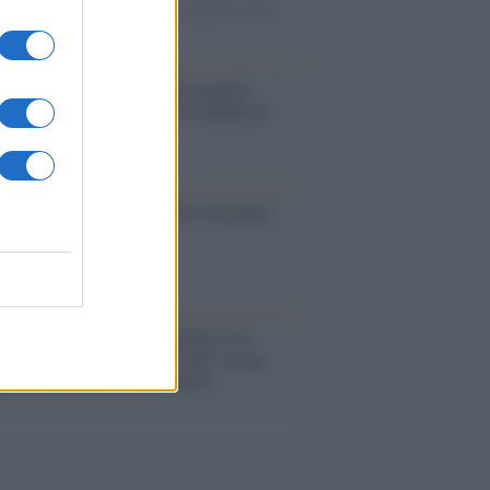
omercato va avanti e sembra regalarci una
A di livello
enze /
Sale il numero degli acquisti
e in Europa e aumentano le vendite di
oli second hand
so /
Trump ha quasi esaurito l'arsenale
ma il tycoon smentisce
anca /
Caso Mps: i pm milanesi ora
ono vederci chiaro sulle “chat” tra un
ente del Mef e alcuni ministri