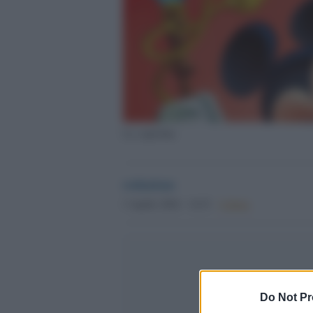
La copertina
redazione
3 Aprile 2024 - 14.51
Culture
Do Not Pr