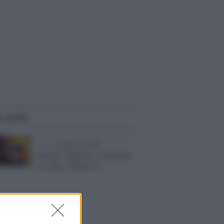
i anche
Live /
L'altra via dei
concerti: Paperino e Topolino
con tanta "Fantasia"