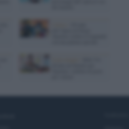
metto
personaggi dell' epoca d' oro
del fumetto
olta
Cultura /
150 anni
to
dell’Opera di Parigi:
Topolino celebra il traguardo
con una puntata speciale
 non
Il personaggio /
Bebe Vio
diventa un fumetto per
Topolino: simbolo di gioia
per i lettori
Syndication
cebook
itter
Globalist