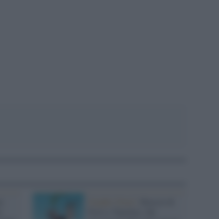
pp
o
Graphic Novel /
Braccio di
o
Ferro e Topolino, due