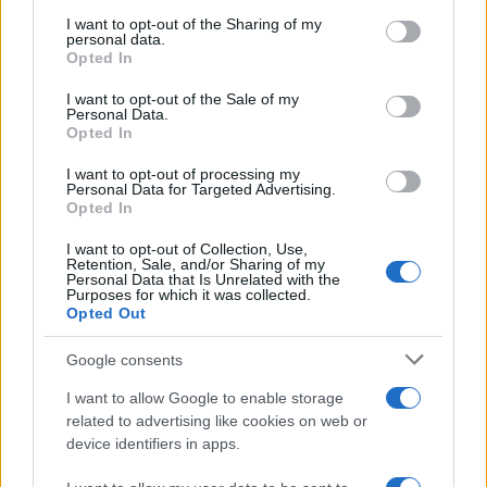
on the IAB’s List of Downstream Participants that may further
I want to opt-out of the Sharing of my
disclose it to other third parties.
personal data.
Le programmazioni /
I documentari RAI che raccontano
Opted In
Please note that this website/app uses one or more Google
l'Italia: da Mennea, a Tina Anselmi sino a Renzo Piano è
services and may gather and store information including but
atteso un autunno tra grandi biografie, cultura, sport e crime
I want to opt-out of the Sale of my
Personal Data.
not limited to your visit or usage behaviour. You may click to
Opted In
grant or deny consent to Google and its third-party tags to
use your data for below specified purposes in below Google
I want to opt-out of processing my
L'evento /
Cent'anni di Turandot: torna a Verona lo
consent section.
Personal Data for Targeted Advertising.
spettacolo di Zeffirelli
Opted In
I want to opt-out of Collection, Use,
Retention, Sale, and/or Sharing of my
Personal Data that Is Unrelated with the
Purposes for which it was collected.
Opted Out
Google consents
I want to allow Google to enable storage
related to advertising like cookies on web or
device identifiers in apps.