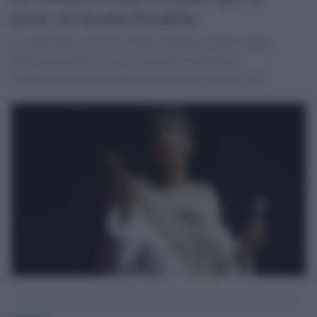
porte ad Aretha Franklin
La regina del soul riceve l'onore insieme ad altre cinque
importanti donne di colore che hanno contribuito
all'affermazione del mondo femminile negli Stati Uniti