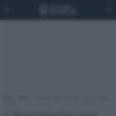
Home
>
Musica
>
La Women’s Hall of Fame apre le porte ad Aretha
Franklin
La Women's Hall of Fame apre le