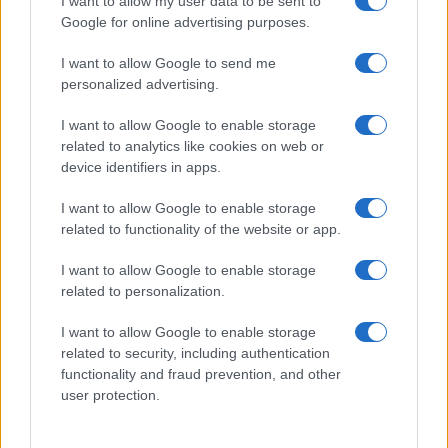
I want to allow my user data to be sent to
Google for online advertising purposes.
Syndication
Culture
I want to allow Google to send me
Salute
Globalist
personalized advertising.
Megachip
Globalscience
I want to allow Google to enable storage
related to analytics like cookies on web or
GiULia
Globalsport
device identifiers in apps.
Prima Pagina
I want to allow Google to enable storage
related to functionality of the website or app.
I want to allow Google to enable storage
Giornale dello
Facebook
related to personalization.
Spettacolo
Twitter
I want to allow Google to enable storage
Wondernet
related to security, including authentication
Cookie Policy
functionality and fraud prevention, and other
Giuliana Sgrena
user protection.
Preferenze Privacy