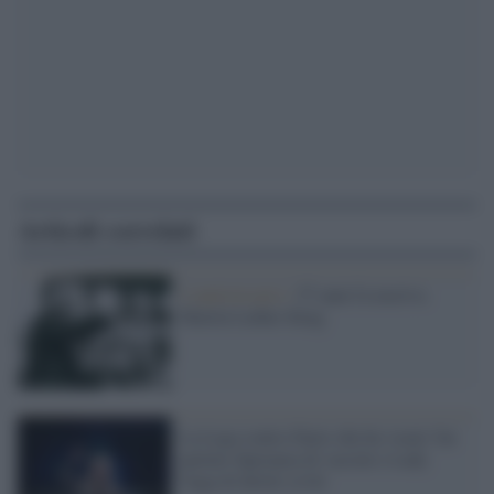
Articoli correlati
L'anniversario /
57 anni fa moriva
Martin Luther King
La Lega contro Fazio che ha 'osato' far
parlare Speranza di vaccini e Lady
Gaga di diritti civili