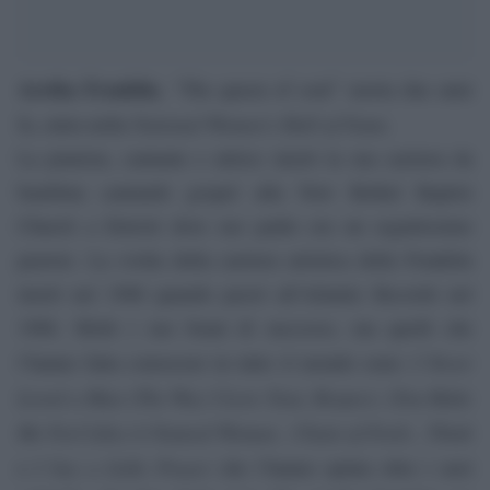
Aretha Franklin
, “The queen of soul” morta due anni
National Women’s Hall of Fame.
fa, entra nella
La pianista, cantante e attrice iniziò la sua carriera da
bambina cantando gospel alla New Bethel Baptist
Church a Detroit dove suo padre era un seguitissimo
pastore. La svolta della carriera artistica della Franklin
iniziò nel 1966 quando passò all’Atlantic Records nel
1966. Molti i suo brani di successo, ma quelli che
I Never
l’hanno fatta conoscere in tutto il mondo sono:
Loved a Man (The Way I Love You), Respect, (You Make
Me Feel Like) A Natural Woman , Chain of Fools , Think
I Say a Little Prayer
e
che l’hanno spinta oltre i suoi