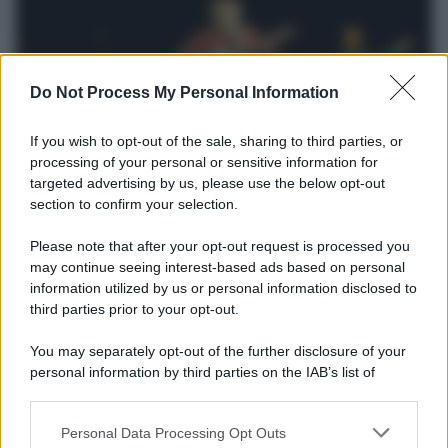
Do Not Process My Personal Information
If you wish to opt-out of the sale, sharing to third parties, or
processing of your personal or sensitive information for
Il lutto /
Addio a Francesco Guccini, il poeta della canzone
targeted advertising by us, please use the below opt-out
d’autore italiana
section to confirm your selection.
Si è spento nella sua Pavana circondato dall’affetto della famiglia.
Autore di capolavori come Auschwitz, La locomotiva,
Please note that after your opt-out request is processed you
L’avvelenata e Canzone per un’amica, ha segnato oltre mezzo
may continue seeing interest-based ads based on personal
information utilized by us or personal information disclosed to
secolo di musica e cultura italiana. I funerali si svolgeranno in
third parties prior to your opt-out.
forma strettamente privata, mentre a settembre sarà organizzata
una cerimonia commemorativa.
You may separately opt-out of the further disclosure of your
personal information by third parties on the IAB’s list of
L'anniversario /
90 anni di Yves Saint Laurent, tra moda e
downstream participants.
scandali
Personal Data Processing Opt Outs
This information may also be disclosed by us to third parties