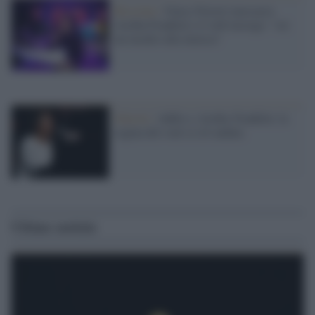
Riccione /
Giusy Ferreri massacra
Aretha Franklin e il web insorge: "sei
un insulto alla musica"
Detroit /
Addio a Aretha Franklin: la
regina del soul se n'è andata
Ultime notizie