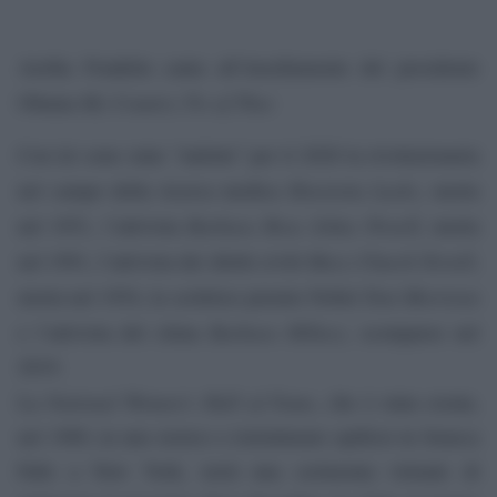
Aretha Franklin canta all’insediamente del presidente
My Country Tis of Thee
Obama
Con lei sono state “indotte” per il 2020 la rivoluzionaria
Henrietta Lacks
nel campo della ricerca medica
, morta
Barbara Rose Johns Powell
nel 1951, l’attivista
, morta
Mary Church Terrell
nel 1991, l’attivista dei diritti civili
,
Toni Morrison
morta nel 1954, la scrittrice premio Nobel
Barbara Hillary,
e l’attivista del clima
scomparse nel
2019.
National Women’s Hall of Fame
La
, che è stata creata,
nel 1969, in uno storico e ristrutturato opificio in Seneca
Falls a New York, terrà una cerimonia virtuale di