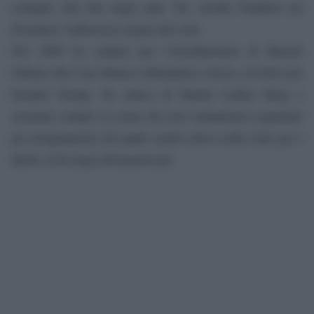
colleghi; alla fine degli anni ’60, Aretha Franklin era
diventata l’indiscussa regina del soul.
Nel 2009 ha cantato per l’insediamento di Barack
Obama alla Casa Bianca rifiutandosi, invece, di farlo per
Donald Trump. Fu amica di Martin Luther King e
sostenne sempre la causa dei neri statunitensi seguendo
gli insegnamenti del padre molto attivo nella lotta per i
diritti civili degli afroamericani.