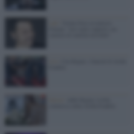
Lgbt /
Tiziano Ferro al ministro
Fontana: "non voglio supporto, ma
smettere di sentirmi invisibile"
Live /
Ciao Regina: i funerali di Aretha
Franklin
Detroit /
Addio Regina: la folla
commossa saluta Aretha Franklin