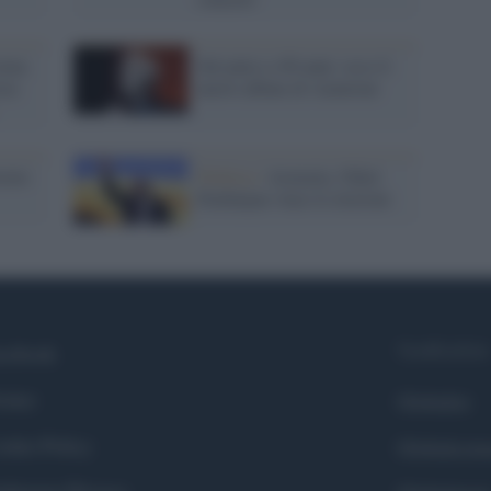
orna
Sul palco a 90 anni: ecco il
sta
nuovo album di Aznavour
rato
Politica /
Armenia, Nikol
Pashinyan vince le elezioni
Syndication
cebook
itter
Globalist
okie Policy
Globalscie
eferenze Privacy