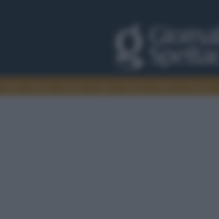
Trade
Radio
Games
Agis
Danza
Video
Cinema