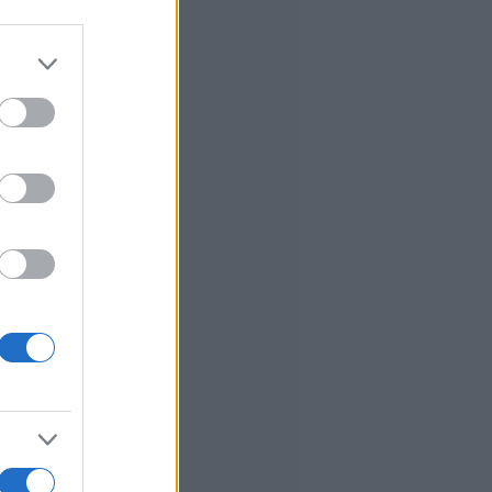
er and store
to grant or
ed purposes