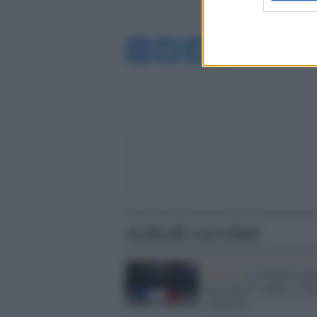
Facebook
Twitter
Telegram
WhatsA
Articoli correlati
Musica /
La Francia ono
suoi artisti: addio a Cha
Aznavour