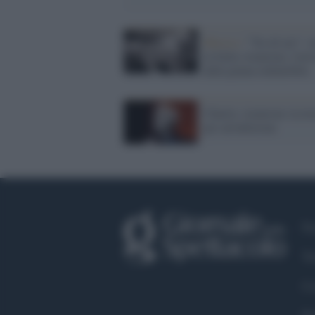
Musica /
"Tra di noi": t
in Italia Aznavour, l'arti
dalla penna imbattibile
Charles Aznavour ricove
per un'infezione
Fa
Tw
Co
Pr