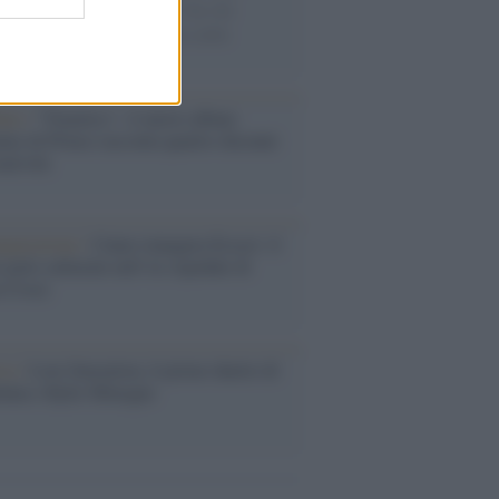
ie di carta, il rapporto con i fan che
nuano a cercarlo e la bellezza delle
gne e dei gatti.
bum /
"Timeless", il nuovo album
mo di Prince racconta quattro decenni
eatività
augurazione /
Cuneo inaugura Esseci: il
 polo culturale nell’ex ospedale di
a Croce
ca /
Love Sensation, il primo duetto di
nna e Kylie Minogue