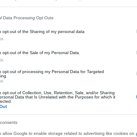
 that may further disclose it to other third parties.
 that this website/app uses one or more Google services and may gath
l Data Processing Opt Outs
including but not limited to your visit or usage behaviour. You may click 
 to Google and its third-party tags to use your data for below specifi
o opt-out of the Sharing of my personal data.
ogle consent section.
In
e tra domenica e lunedì, francese di origini
o opt-out of the Sale of my Personal Data.
nali agli Invalides a Parigi venerdì 4. Molti
In
tari, che hanno applaudito compatte in memoria
to opt-out of processing my Personal Data for Targeted
ing.
 famiglia dello chansonnier che si è spento a di 94
In
o opt-out of Collection, Use, Retention, Sale, and/or Sharing
ersonal Data that Is Unrelated with the Purposes for which it
sta aveva avvertito in un’intervista: “Voglio che
lected.
Out
ore rompe le scatole. E poi niente condoglianze,
sere viva”.
consents
ali, ovvero un edema polmonare che ha
o allow Google to enable storage related to advertising like cookies on