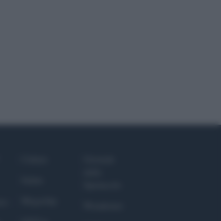
Culture
Giornale
dello
Salute
Spettacolo
Megachip
nce
Wondernet
GiULia