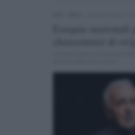
Home
>
Musica
>
Esequie nazionali per Azna
Esequie nazionali 
chansonnier di ori
La Francia supera le resistenze dei famili
morto nel sonno come sembrava