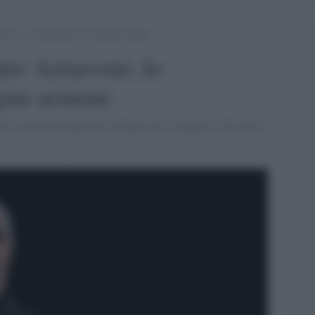
vour, lo chansonnier di origini armene
per Aznavour, lo
gini armene
ari: cerimonia ufficiale a Parigi per il cantante. Che non è