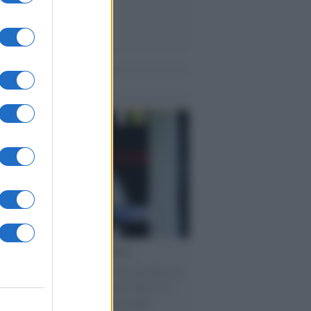
me notizie
cordo /
Le radici di Francesco
omenica di settembre con Guccini nella sua
a Pàvana, tra ricordi del premio Tenco, la
di disegni con Andrea Pazienza sulle