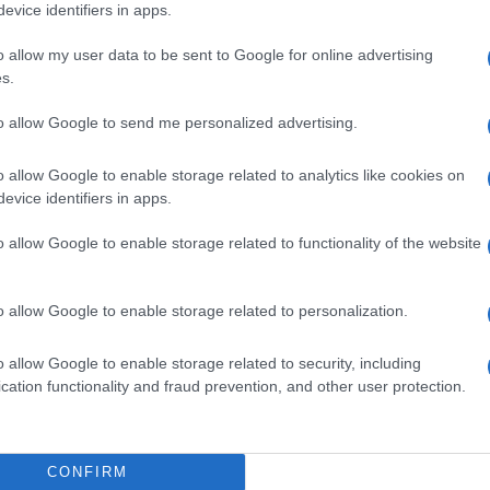
etto i medici legali hanno comunicato al
evice identifiers in apps.
la Francia. Però non è morto nel sonno come
o allow my user data to be sent to Google for online advertising
in casa. I medici dell’ambulanza lo hanno
s.
o.
to allow Google to send me personalized advertising.
Ulti
chieste un po’ tutto il Paese. Tra i tanti l’ex
o allow Google to enable storage related to analytics like cookies on
 ministro della Cultura Jack Lang, Sylvie Vartan.
evice identifiers in apps.
cento canzoni ha avuto tre mogli, sei figli e
o allow Google to enable storage related to functionality of the website
eva accompagnare Emmanuel Macron nel vertice
11 e 12 ottobre ad Erevan, capitale del suo paese
o allow Google to enable storage related to personalization.
o allow Google to enable storage related to security, including
cation functionality and fraud prevention, and other user protection.
Il ri
Una d
casa 
CONFIRM
gara 