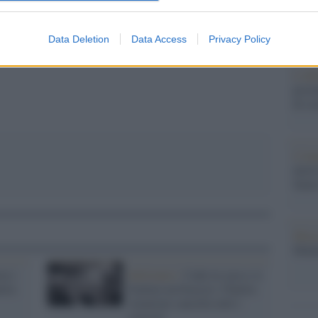
tovagl
conti
monta
Data Deletion
Data Access
Privacy Policy
pp
L'al
postu
di cr
L'in
nuovo
Sant
Musi
Mado
ra i
Infortunio /
Cade in casa e si
rles
frattura un braccio: Charles
Aznavour cancella tutti i
concerti