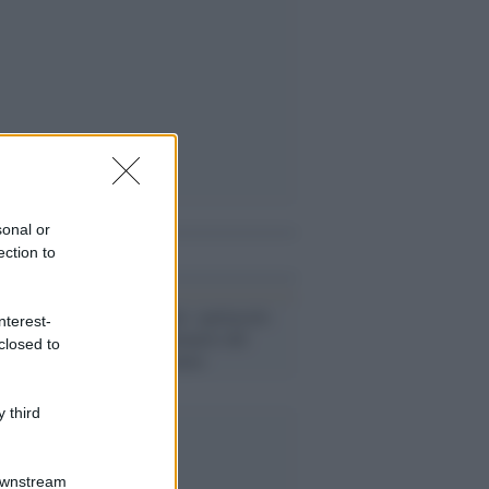
sonal or
i anche
ection to
Il Grande Male: spettacolo
nterest-
civile sul centenario del
closed to
genocidio armeno
 third
Downstream