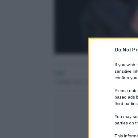
Do Not Pr
If you wish 
sensitive in
GdS
confirm your
3 Ottobre 2018 - 17.14
Please note
based ads b
third parties
You may sepa
parties on t
This informa