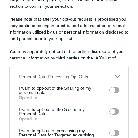
section to confirm your selection.
Tendenze /
Sale il numero degli acquisti online in Europa e
aumentano le vendite di articoli second hand
Please note that after your opt-out request is processed you
Circa il 20% riguarda l'abbigliamento. Sempre più successo per i
may continue seeing interest-based ads based on personal
information utilized by us or personal information disclosed to
capi di seconda mano e per l'abbigliamento sportivo. Ad attrarre i
third parties prior to your opt-out.
consumatori è anche il gorpcore, la tendenza ad abbinare
l'abbigliamento sportivo con quello di tutti i giorni.
You may separately opt-out of the further disclosure of your
personal information by third parties on the IAB’s list of
Il caso /
Trump ha quasi esaurito l'arsenale Usa, ma il
downstream participants.
tycoon smentisce
Personal Data Processing Opt Outs
This information may also be disclosed by us to third parties
on the IAB’s List of Downstream Participants that may further
I want to opt-out of the Sharing of my
disclose it to other third parties.
personal data.
La banca /
Caso Mps: i pm milanesi ora vogliono vederci
Opted In
Please note that this website/app uses one or more Google
chiaro sulle “chat” tra un dirigente del Mef e alcuni ministri
services and may gather and store information including but
I want to opt-out of the Sale of my
Personal Data.
not limited to your visit or usage behaviour. You may click to
Opted In
grant or deny consent to Google and its third-party tags to
use your data for below specified purposes in below Google
I want to opt-out of processing my
La data /
L'8 agosto, quando la memoria dovrebbe insegnarci
consent section.
Personal Data for Targeted Advertising.