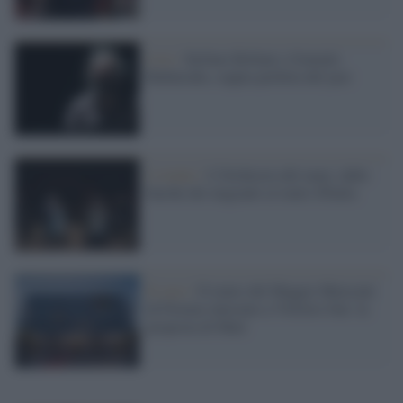
Live /
Stefano Bollani e Gonzalo
Rubalcaba, coppia perfetta del jazz
L'evento /
L'Orchestra del mare, dalle
barche dei migranti ai teatri d'Italia
Il caso /
Il teatro del Maggio Musicale
di Firenze intestato a Vittorio Gui: la
proposta di Muti