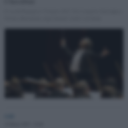
Cherubini
Il via da Piacenza il 19 marzo 2015. Poi il maestro farà tappa a
Novara, Barcellona, negli Emirati Arabi e in Oman.
GdS
18 Marzo 2015 - 16.40