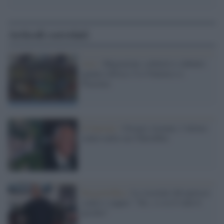
Articoli correlati
Arte /
Migrazioni, collettivi e debutti:
quanta Africa c’è a Venezia e a
Piacenza
Il funerale /
Giorgio Armani, l’ultimo
saluto nella sua Valtrebbia
Borgotrebbia /
La 'crociata' del parroco
contro i rapper: "Str...i e se li vedo li
picchio"