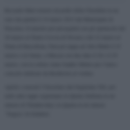
Riccardo Muti tornerà sul podio della Cherubini in un
tour che partirà il 19 marzo 2015 dal Municipale di
Piacenza. Il maestro poi proseguirà con gli spettacolo del
20 marzo al Teatro Coccia di Novara e del 22 marzo al
Palau di Barcellona. Farà poi tappa ad Abu Dhabi il 25
marzo e in Oman, a Muscat con due date il 28 e il 29
marzo, con la solista Anne-Sophie Mutter per l’unico
concerto dedicato da Beethoven al violino.
Aprirà i concerti l’Ouverture dal Guglielmo Tell, poi
nelle altre tappe seguiranno la Quinta Sinfonia in mi
minore di Tchaikovskij e la Quarta in do minore
‘Tragica’ di Schubert.