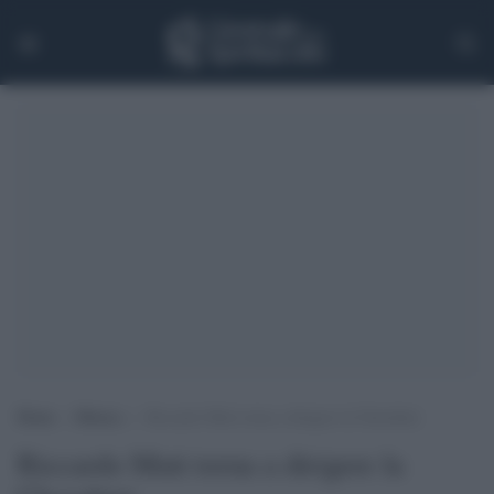
Home
>
Musica
>
Riccardo Muti torna a dirigere la Cherubini
Riccardo Muti torna a dirigere la