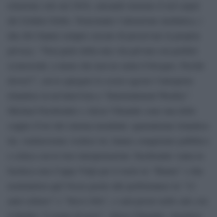
relazione solo nel 2016, calcando insieme il red carpet
dei Golden Globe. Nonostante l’attenzione mediatica, i
due divi hanno sempre cercato di preservare la propria
privacy: “Non parlo della mia vita privata con perfetti
sconosciuti, a meno che non ne senta il bisogno. Perché
dovrei?”, aveva spiegato lo scorso agosto l’interprete
irlandese in un’intervista a “Entertainment Weekly”.
Michael Fassbender e Alicia Vikander sono una delle
coppie d’oro del cinema mondiale: quarantenne irlandese
lui, ventinovenne svedese lei, hanno conquistato pubblico
e critica con le loro interpretazioni. Fassbender vanta in
bacheca una Coppa Volpi per il ruolo in “Shame” e due
nomination agli Oscar grazie alle performance in “12
anni schiavo” e “Steve Jobs”, e sarà presto nelle sale con
il thriller “L’uomo di neve”. Alicia Vikander, vincitrice