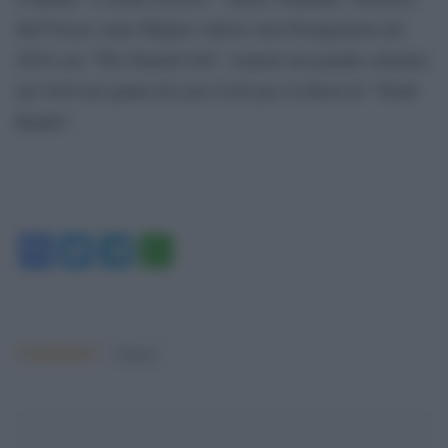
dell’Oscar come Miglior Attrice non Protagonista nel
2016 con “The Danish Girl”, tornerà sul grande schermo
nel 2018 nei panni di Lara Croft per il reboot di “Tomb
Raider”.
Facebook
Twitter
Telegram
WhatsApp
Argomenti:
Cinema