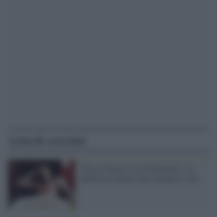
Articoli correlati
"Passa l'8marzo con Fassbender": la
pubblicità ammiccante indigna il web