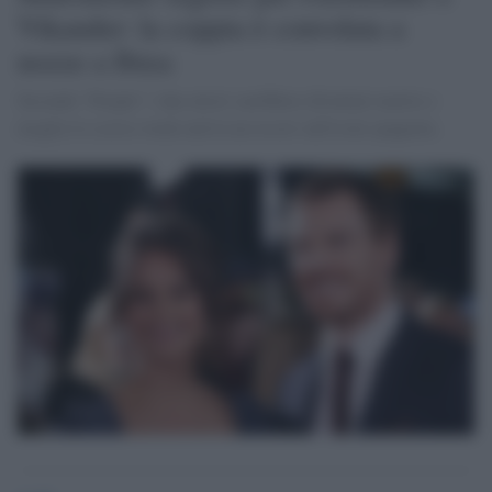
Vikander: la coppia è convolata a
nozze a Ibiza
Secondo "People" i due attori sarebbero diventati marito e
moglie lo scorso week end in un resort sull'isola spagnola.