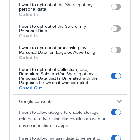
on the IAB’s List of Downstream Participants that may further
I want to opt-out of the Sharing of my
disclose it to other third parties.
personal data.
Il libro /
La letteratura che racconta l’estate
Opted In
Please note that this website/app uses one or more Google
services and may gather and store information including but
I want to opt-out of the Sale of my
Personal Data.
not limited to your visit or usage behaviour. You may click to
Opted In
grant or deny consent to Google and its third-party tags to
use your data for below specified purposes in below Google
I want to opt-out of processing my
L’evento /
Premio Dessì 2026, Villacidro si accende di
consent section.
Personal Data for Targeted Advertising.
cultura
Opted In
I want to opt-out of Collection, Use,
Retention, Sale, and/or Sharing of my
Personal Data that Is Unrelated with the
Purposes for which it was collected.
Opted Out
Google consents
I want to allow Google to enable storage
related to advertising like cookies on web or
device identifiers in apps.
I want to allow my user data to be sent to