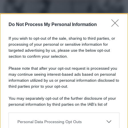
Do Not Process My Personal Information
If you wish to opt-out of the sale, sharing to third parties, or
processing of your personal or sensitive information for
targeted advertising by us, please use the below opt-out
section to confirm your selection.
Please note that after your opt-out request is processed you
Il lutto /
Addio a Livio Berruti, leggenda dello sprint
may continue seeing interest-based ads based on personal
italiano
information utilized by us or personal information disclosed to
third parties prior to your opt-out.
L’oro olimpico nei 200 metri a Roma 1960 aveva 87 anni. È morto
in una clinica torinese dopo un periodo di malattia.
You may separately opt-out of the further disclosure of your
personal information by third parties on the IAB’s list of
Motociclismo /
Raúl Fernández vince il Gp di Gran
downstream participants.
Bretagna davanti a Martin e Bezzecchi
Personal Data Processing Opt Outs
This information may also be disclosed by us to third parties