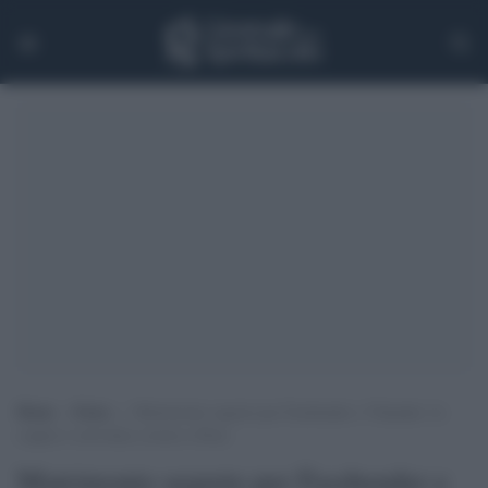
Home
>
Extra
>
Matrimonio segreto per Fassbender e Vikander: la
coppia è convolata a nozze a Ibiza
Matrimonio segreto per Fassbender e