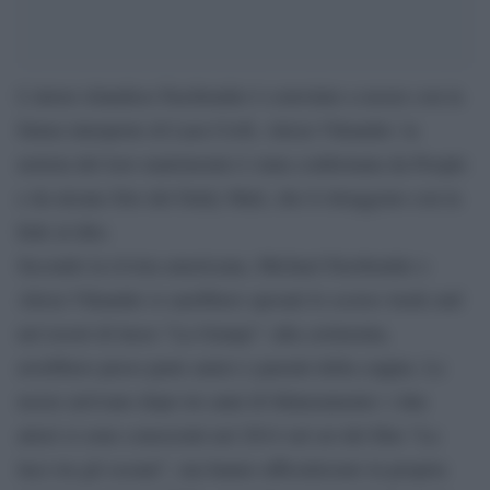
L’attore irlandese Fassbender è convolato a nozze con la
futura interprete di Lara Croft, Alicia Vikander: la
notizia del loro matrimonio è stata confermata da People
e da alcune foto del Daily Mail, che li ritraggono con la
fede al dito.
Secondo la rivista americana, Michael Fassbender e
Alicia Vikander si sarebbero sposati lo scorso week end
nel resort di lusso “La Granja”: alla cerimonia,
avrebbero preso parte amici e parenti della coppia. Le
nozze arrivano dopo tre anni di fidanzamento: i due
attori si sono conosciuti nel 2014 sul set del film “La
luce tra gli oceani”, ma hanno ufficializzato la propria