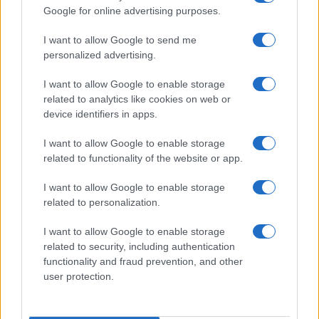
Google for online advertising purposes.
Syndication
Culture
I want to allow Google to send me
Salute
Globalist
personalized advertising.
Megachip
Globalscience
I want to allow Google to enable storage
related to analytics like cookies on web or
GiULia
Globalsport
device identifiers in apps.
Prima Pagina
I want to allow Google to enable storage
related to functionality of the website or app.
I want to allow Google to enable storage
Giornale dello
Facebook
related to personalization.
Spettacolo
Twitter
I want to allow Google to enable storage
Wondernet
related to security, including authentication
Cookie Policy
functionality and fraud prevention, and other
Giuliana Sgrena
user protection.
Preferenze Privacy