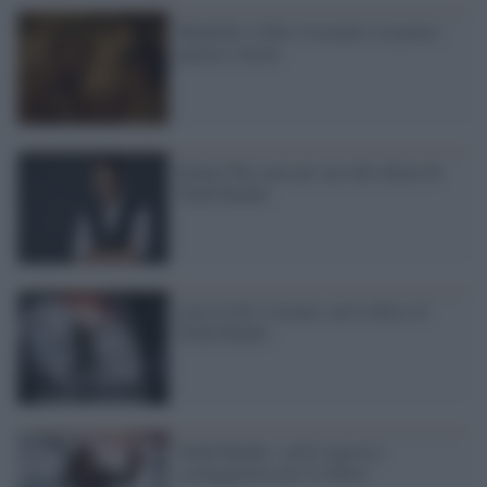
Macbeth, il film visionario su potere
pazzia e morte
Daniel Wu sarà nel cast del reboot di
Tomb Raider
Lara Croft è tornata: arriva Rise of
Tomb Raider
Tomb Raider: scelti regista e
sceneggiatore per il reboot