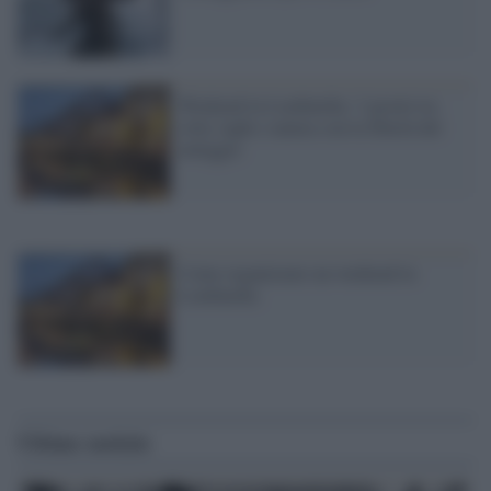
Weekend in Lombardia: 3 giorni tra
città, laghi e natura con la libertà del
noleggio
Come organizzare un weekend in
Lombardia
Ultime notizie