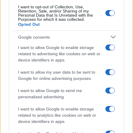
I want to opt-out of Collection, Use,
Retention, Sale, and/or Sharing of my
Personal Data that Is Unrelated with the
Purposes for which it was collected.
Opted Out
Google consents
I want to allow Google to enable storage
related to advertising like cookies on web or
device identifiers in apps.
I want to allow my user data to be sent to
Google for online advertising purposes.
Syndication
Culture
I want to allow Google to send me
Salute
Globalist
personalized advertising.
Megachip
Globalscience
I want to allow Google to enable storage
related to analytics like cookies on web or
GiULia
Globalsport
device identifiers in apps.
Prima Pagina