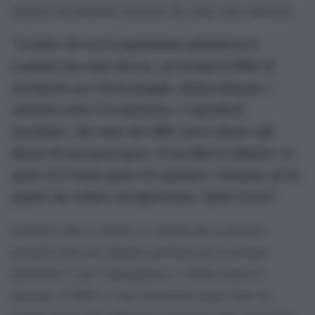
migliori documentari musicali che siano stati realizzati.
Va detto che tra la popolazione palestinese le
reazioni sono state diverse, ad esempio il BDS (il
movimento per il boicottaggio, disinvestimento e
sanzioni contro l’occupazione e l’apartheid
israeliane), che esiste dal 2005, aveva chiesto agli
Hatari di non partecipare. Il suo film fa riflettere su
quale sia il modo giusto di esprimere vicinanza ad un
popolo che subisce un’oppressione. Qual è il suo?
Sostengo tutte le misure e i metodi che le persone
possono usare per ottenere giustizia per la nazione
palestinese e per l’uguaglianza e i diritti umani in
generale. Il BDS e i suoi sostenitori hanno fatto un