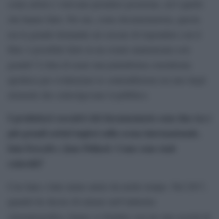
come artisti e volevano prendere posizione, ed è quello
che hanno fatto. Per me, come documentarista, questa
era la grande domanda cui cercare di rispondere con il
film: è possibile farlo in un evento mainstream così
grande? L’idea di usare una piattaforma considerata
apolitica per evidenziare le contraddizioni era uno degli
elementi che coinvolgevano il pubblico.
I produttori esecutivi del documentario sono due tra i
più grandi artisti inglesi sulla scena internazionale,
Iain Forsyth e Jane Pollard. Come sono stati
coinvolti?
Con Jane e Iain siamo amici da molto tempo. Nel 2017,
quando ho deciso di entrare nell’industria
cinematografica, hanno co-fondato con me una società di