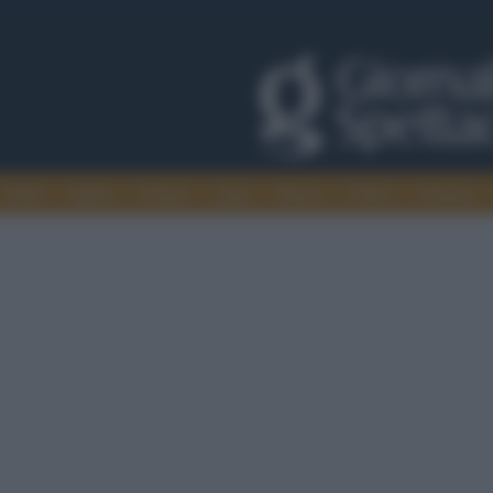
Trade
Radio
Games
Agis
Danza
Video
Cinema