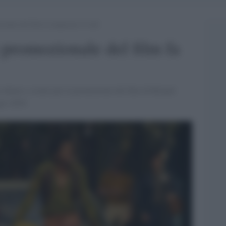
ionale del film fa impazzire il web
 promozionale del film fa
 ideato e creato per la promozione del film di Roland
gio 2016