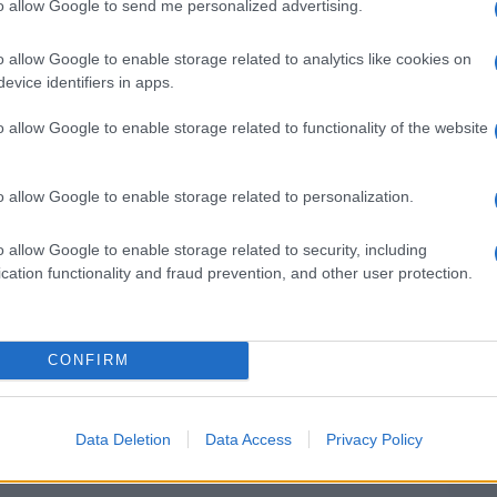
più s
to allow Google to send me personalized advertising.
l'abbi
consu
o allow Google to enable storage related to analytics like cookies on
protagonista Jeremy Irvine, insieme a Jonny
abbin
evice identifiers in apps.
tutti i
ry Jones e Jonathan Rhys Meyers è una storia
o allow Google to enable storage related to functionality of the website
che di rivendicazione dei diritti della comunità
Il ca
e italiane giovedì 5 maggio, aprirà la 31a
Usa, 
o allow Google to enable storage related to personalization.
& Lesbian Film Festival, mercoledì 4 maggio
mo del Museo Nazionale del Cinema, in
o allow Google to enable storage related to security, including
cation functionality and fraud prevention, and other user protection.
La b
vogli
dirig
CONFIRM
La da
dovre
Data Deletion
Data Access
Privacy Policy