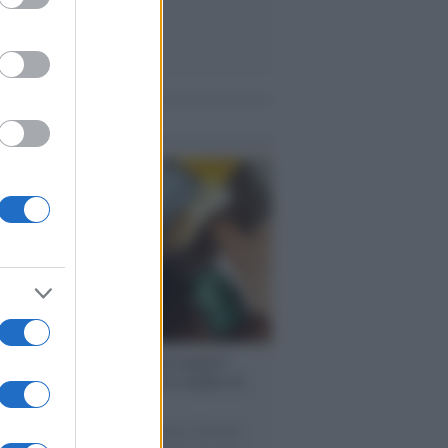
me notizie
enze /
Sale il numero degli acquisti
e in Europa e aumentano le vendite di
oli second hand
 il 20% riguarda l'abbigliamento. Sempre