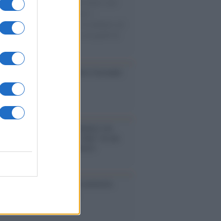
uccesso per i capi di seconda mano e per
gliamento sportivo. Ad attrarre i
matori è anche il gorpcore, la tendenza ad
are l'abbigliamento sportivo con quello di
 giorni.
so /
Trump ha quasi esaurito l'arsenale
ma il tycoon smentisce
anca /
Caso Mps: i pm milanesi ora
ono vederci chiaro sulle “chat” tra un
ente del Mef e alcuni ministri
ta /
L'8 agosto, quando la memoria
bbe insegnarci qualcosa