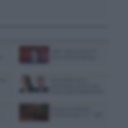
Adler, Aldo Lemme è il
li
nuovo General Manager
 tra
Koch Media sarà il
distributore esclusivo del
listino Adler Entertainment
Stonewall di Roland
Emmerich apre il 31° Tglff