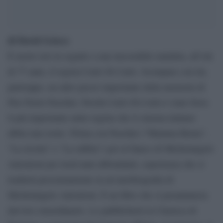
di David Grieco
È morto ieri in seguito a una inesorabile malattia, all’età
di 77 anni, il regista Carlo Di Carlo. Scompare con lui,
purtroppo, un altro pezzo importante della memoria di
Pier Paolo Pasolini. Perché Carlo Di Carlo è stato forse
il più importante aiuto regista che il cinema italiano
abbia mai avuto. Prima con Pasolini (“Mamma Roma”,
“La ricotta” e “La rabbia”) poi al fianco di Michelangelo
Antonioni per trent’anni abbondanti, esperienza che si
tradurrà prossimamente in un’autobiografia di
Michelangelo Antonioni. È un libro che si preannuncia
davvero straordinario. Lo pubblicherà la Cineteca di