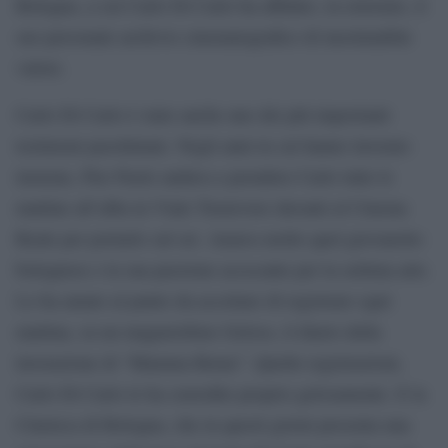
Bologna, a cui Carlo Di Carlo ha affidato, in extremis, il
suo personale archivio cinematografico di inestimabile
valore.
Carlo Di Carlo è stato anche uno dei più importanti
testimoni pasoliniani. Negli anni in cui hanno lavorato
insieme, Pier Paolo andava a prendere Carlo tutte le
mattine all’alba in Viale Trastevere davanti al Cinema
Reale per portarlo sul set. Amava molto quel giovanotto
bolognese e la sua passione accecante per la settima arte.
Lo ha amato al punto da accettare di registrare ogni
mattina, su un magnetofono Geloso, il diario della
lavorazione di “Mamma Roma”. Quelle registrazioni,
Carlo Di Carlo le ha custodite proprio gelosamente. E la
Cineteca di Bologna, che in questi giorni presenta una