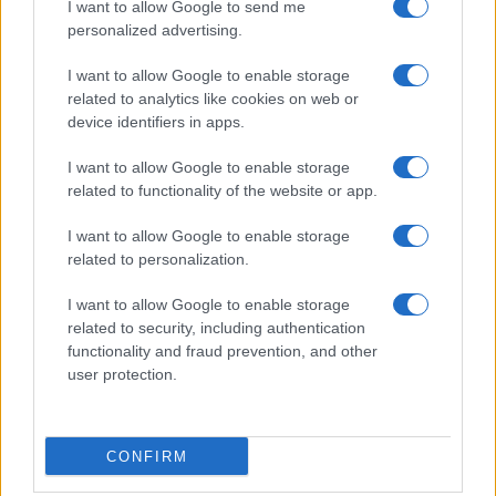
I want to allow Google to send me
Salute
Globalist
personalized advertising.
Megachip
Globalscience
I want to allow Google to enable storage
related to analytics like cookies on web or
GiULia
Globalsport
device identifiers in apps.
Prima Pagina
I want to allow Google to enable storage
related to functionality of the website or app.
I want to allow Google to enable storage
Giornale dello
Facebook
related to personalization.
Spettacolo
Twitter
I want to allow Google to enable storage
Wondernet
related to security, including authentication
Cookie Policy
functionality and fraud prevention, and other
Giuliana Sgrena
user protection.
Preferenze Privacy
CONFIRM