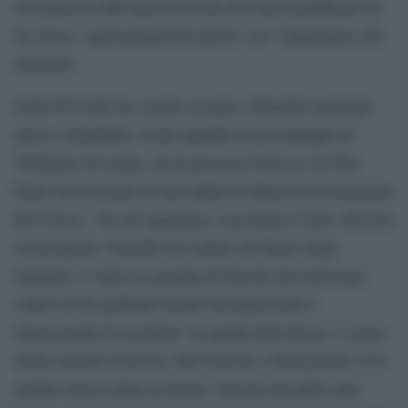
retrospettiva dell’opera di Carlo Di Carlo pianificata da
lui stesso, saprà proporcele presto con l’importanza che
meritano.
Carlo Di Carlo ha vissuto accanto a Pasolini momenti
unici e irripetibili. Come quando lo accompagnò al
Tribunale di Latina, ad un processo-farsa in cui Pier
Paolo era accusato di una rapina ai danni di un benzinaio
del Circeo. “Fu un’esperienza -raccontava Carlo- davvero
sconvolgente. Pasolini era seduto sul banco degli
imputati e l’aula era gremita di fascisti che inveivano
contro di lui gridando insulti raccapriccianti e
minacciando di ucciderlo. In quella folla feroce, c’erano
anche uomini in divisa, dell’esercito e della polizia. E il
giudice faceva finta di niente. Non ha mai detto una