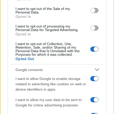
Please note that this website/app uses one or more Google
attraverso la forma"
services and may gather and store information including but
I want to opt-out of the Sale of my
Personal Data.
not limited to your visit or usage behaviour. You may click to
Opted In
grant or deny consent to Google and its third-party tags to
use your data for below specified purposes in below Google
I want to opt-out of processing my
L'attesa /
Un estate di calcio: tra Mondiali e Serie A
consent section.
Personal Data for Targeted Advertising.
Opted In
I want to opt-out of Collection, Use,
Retention, Sale, and/or Sharing of my
Personal Data that Is Unrelated with the
Purposes for which it was collected.
Opted Out
Google consents
I want to allow Google to enable storage
related to advertising like cookies on web or
device identifiers in apps.
I want to allow my user data to be sent to
Google for online advertising purposes.
Syndication
Culture