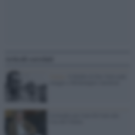
Articoli correlati
Cinema /
Il MoMA di New York rende
omaggio a Michelangelo Antonioni
Un brindisi per Carlo Di Carlo alla
Casa del Cinema