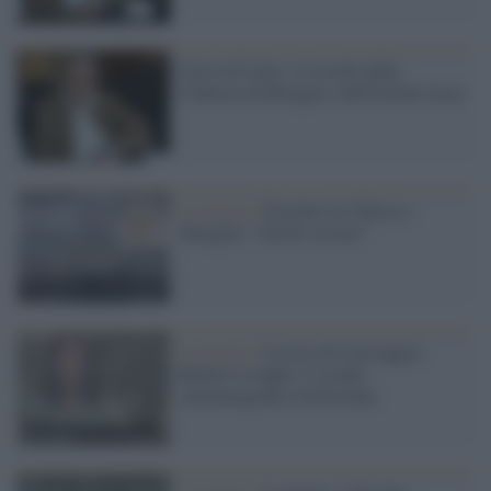
Carlo di Carlo: il ricordo della
Cineteca di Bologna e dell'Istituto Luce
La lettura /
Pasolini tra Chiesa e
Famiglia: “Scritti corsari”
La lettura /
La luce di Caravaggio:
Roberto Longhi e l’occhio
cinematografico di Pasolini