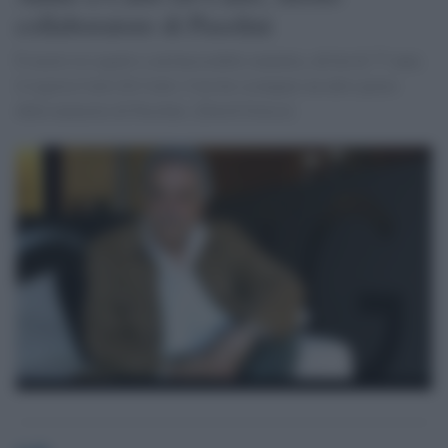
collaboratore di Pasolini
È morto in seguito a un'inesorabile malattia, all'età di 77 anni,
il regista Carlo Di Carlo. Con lui scompare un altro pezzo
della memoria di Pasolini. [David Grieco]