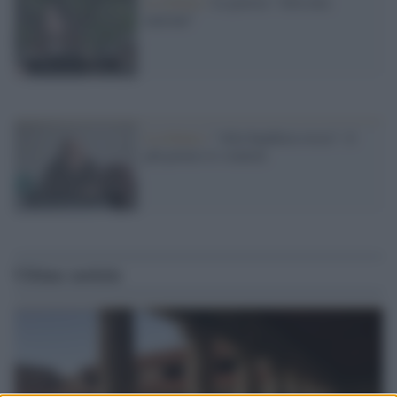
La lettura /
La poesia "Alla mia
nazione"
La lettura /
"Alla bandiera rossa": il
più povero ti sventoli
Ultime notizie