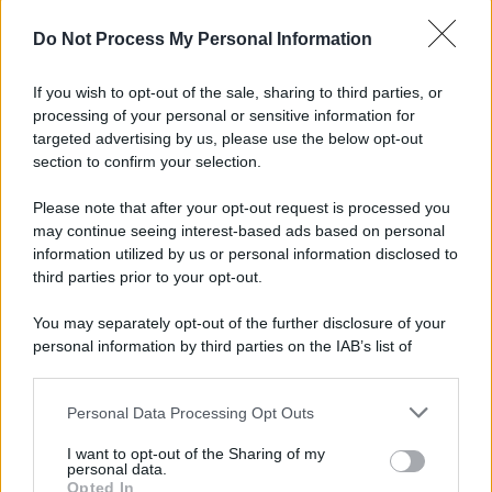
Do Not Process My Personal Information
If you wish to opt-out of the sale, sharing to third parties, or
processing of your personal or sensitive information for
targeted advertising by us, please use the below opt-out
section to confirm your selection.
La scoperta /
Oplontis, le vittime dell’eruzione del Vesuvio
furono più numerose del previsto
Please note that after your opt-out request is processed you
Uno studio bioarcheologico sui resti rinvenuti nella Villa B
may continue seeing interest-based ads based on personal
information utilized by us or personal information disclosed to
ricostruisce la dieta degli abitanti: cereali, legumi e prodotti
third parties prior to your opt-out.
agricoli erano alla base dell’alimentazione, mentre le risorse
marine avevano un ruolo marginale.
You may separately opt-out of the further disclosure of your
personal information by third parties on the IAB’s list of
Il medagliere /
Europei di nuoto: Pellecani guida una super
downstream participants.
Italia
Personal Data Processing Opt Outs
This information may also be disclosed by us to third parties
on the IAB’s List of Downstream Participants that may further
I want to opt-out of the Sharing of my
disclose it to other third parties.
personal data.
Il centenario /
A L'Aquila arriva la mostra "TITO, 100 anni
Opted In