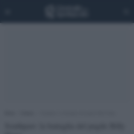
Home
>
Cinema
>
Southpaw: la battaglia del pugile Billy Hope
Southpaw: la battaglia del pugile Billy