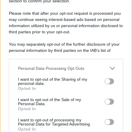
section to confirm your selection.
Please note that after your opt-out request is processed you
Il lutto /
Addio a Livio Berruti, leggenda dello sprint
may continue seeing interest-based ads based on personal
italiano
information utilized by us or personal information disclosed to
third parties prior to your opt-out.
L’oro olimpico nei 200 metri a Roma 1960 aveva 87 anni. È morto
in una clinica torinese dopo un periodo di malattia.
You may separately opt-out of the further disclosure of your
personal information by third parties on the IAB’s list of
Motociclismo /
Raúl Fernández vince il Gp di Gran
downstream participants.
Bretagna davanti a Martin e Bezzecchi
Personal Data Processing Opt Outs
This information may also be disclosed by us to third parties
on the IAB’s List of Downstream Participants that may further
I want to opt-out of the Sharing of my
disclose it to other third parties.
personal data.
Il libro /
La letteratura che racconta l’estate
Opted In
Please note that this website/app uses one or more Google
services and may gather and store information including but
I want to opt-out of the Sale of my
Personal Data.
not limited to your visit or usage behaviour. You may click to
Opted In
grant or deny consent to Google and its third-party tags to
use your data for below specified purposes in below Google
I want to opt-out of processing my
L’evento /
Premio Dessì 2026, Villacidro si accende di
consent section.
Personal Data for Targeted Advertising.
cultura
Opted In