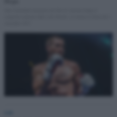
Hope
Jake Gyllenhall interpreta nel film di Antoine Fuqua il
campione mancino dallo stile brutale: al cinema in Italia dal 2
settembre 2015
GdS