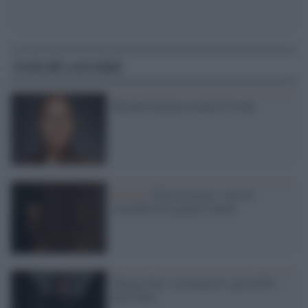
Articoli correlati
Michael Keaton compie 65 anni
In sala /
Film in uscita: sarà un
settembre di grande cinema
'Rogue One', al cinema lo spin off di
Star Wars