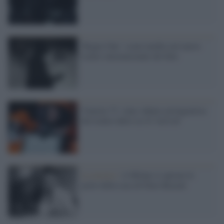
'Rogue One': scene inedite nel nuovo
trailer internazionale del film
Venezia 73: Amy Adams protagonista
del trailer dello sci-fi 'Arrival'
La mostra /
A Milano si aprono le
porte della casa di Dino Buzzati