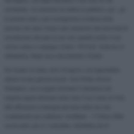
invidiabile. Un momento di rabbia in pubblico, per , gli
fa perdere tutto e per riconquistare la fiducia delle
persone che ama l’uomo sarà sottoposto alla necessità di
ricominciare daccapo la sua vita: quando anche il suo
storico amico e manager (Curtis “50 Cent” Jackson) lo
abbandona, Hope tocca decisamente il fondo.
Per risalire la china, deve rivolgersi a un improbabile
alleato in una palestra locale: Tick Willis (Forest
Whitaker), un ex pugile diventato l’allenatore dei
migliori pugili dilettanti della città. Con l’aiuto di Tick,
Bill affronterà la battaglia più dura della sua vita,
combattendo per redimersi. Southpaw – l’Ultima Sfida
uscirà nelle sale il 2 settembre, distribuito da 01