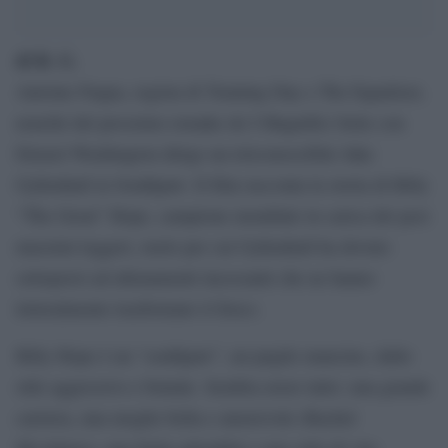
di R. G.
Antoine Fuqua, regista di Training Day e The Equalizer,
nonché del prossimo remake de I Magnifici Sette con
Denzel Washington dirige un irriconoscibile Jake
Gyllenhall in Southpaw. Il film racconta la storia di Billy
“The Great” Hope, campione mondiale in carica dei pesi
massimi leggeri, ruolo per cui Gyllenhall ha dovuto
sottoporsi ad allenamenti incessanti che ne hanno
letteralmente trasformato il fisico.
Billy Hope è un “southpaw”, un pugile mancino, dallo
stile aggressivo e brutale. Sembra avere tutto: una grande
carriera, una moglie bella e amorevole (Rachel
McAdams), una figlia adorabile e uno stile di vita