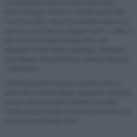
La sceneggiatura, scritta da Aaron Sorkin, punta a
portare sul grande schermo tre momenti specifici della
vita di Steve Jobs: il lancio di tre prodotti innovativi sul
mercato, ovvero il Mac, la compagnia NeXT, e l’iMac. Il
film, che uscirà in Italia a Gennaio 2016, sarà
interpretato da Kate Winslet, Seth Rogen, Jeff Daniels,
Adam Shapiro, Michael Stuhlbarg, Katherine Waterston
e Sarah Snook.
Il film ha intenzione di portare lo spettatore dietro le
quinte della rivoluzione digitale, dipingendo l’intimità di
un uomo dall’estro geniale. I produttori sono Mark
Gordon, Guymon Casady di Film 360, Scott Rudin ed il
premio Oscar® Christian Colson.