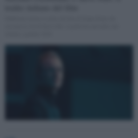
trailer italiano del film
Pubblicato online il trailer del film di Danny Boyle che
racconta la vita di Steve Jobs: la pellicola sarà nelle sale
italiane a gennaio 2016.