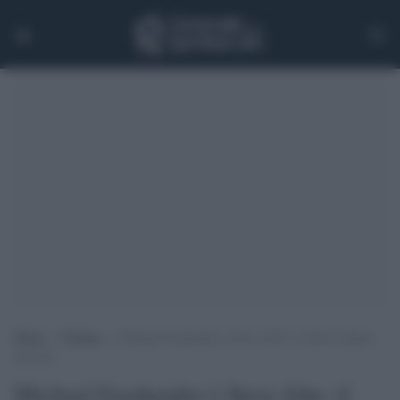
Home
>
Cinema
>
Michael Fassbender è Steve Jobs: il trailer italiano
del film
Michael Fassbender è Steve Jobs: il