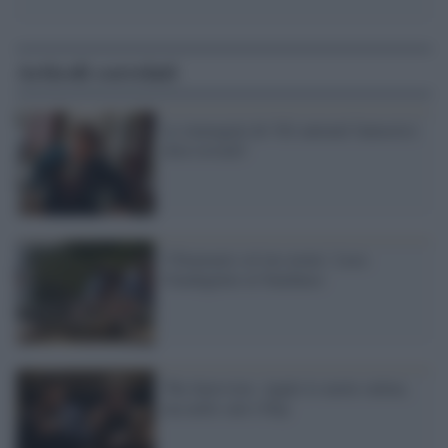
Articoli correlati
Le immagini de 'Gli animali fantastici:
dove trovarli'
'Chiamami col tuo nome', Luca
Guadagnino al Sundance
The Interview, Apple lo mette online,
ma nelle sale è flop