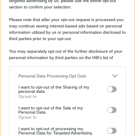
targeted advertising by us, please use the below opt-out
section to confirm your selection.
La scoperta /
Oplontis, le vittime dell’eruzione del Vesuvio
furono più numerose del previsto
Please note that after your opt-out request is processed you
Uno studio bioarcheologico sui resti rinvenuti nella Villa B
may continue seeing interest-based ads based on personal
information utilized by us or personal information disclosed to
ricostruisce la dieta degli abitanti: cereali, legumi e prodotti
third parties prior to your opt-out.
agricoli erano alla base dell’alimentazione, mentre le risorse
marine avevano un ruolo marginale.
You may separately opt-out of the further disclosure of your
personal information by third parties on the IAB’s list of
Il medagliere /
Europei di nuoto: Pellecani guida una super
downstream participants.
Italia
Personal Data Processing Opt Outs
This information may also be disclosed by us to third parties
on the IAB’s List of Downstream Participants that may further
I want to opt-out of the Sharing of my
disclose it to other third parties.
personal data.
Il centenario /
A L'Aquila arriva la mostra "TITO, 100 anni
Opted In
Please note that this website/app uses one or more Google
attraverso la forma"
services and may gather and store information including but
I want to opt-out of the Sale of my
Personal Data.
not limited to your visit or usage behaviour. You may click to
Opted In
grant or deny consent to Google and its third-party tags to
use your data for below specified purposes in below Google
I want to opt-out of processing my
L'attesa /
Un estate di calcio: tra Mondiali e Serie A
consent section.
Personal Data for Targeted Advertising.