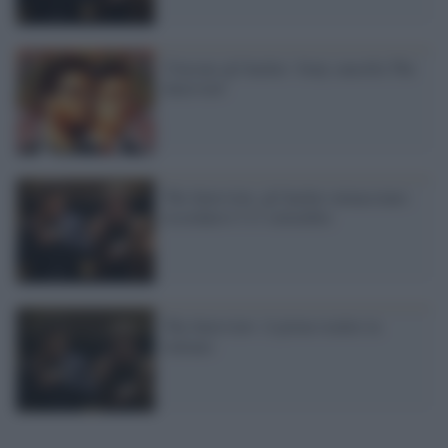
Vincono gli hacker: Sony cancella The
Interview
The Interview, gli hacker minacciano:
ricordatevi l'11 settembre
The Interview: il primo trailer in
italiano