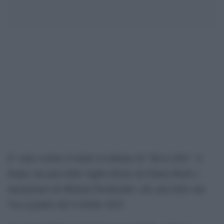
E’ stato svelato il trailer in italiano di “Steve Jobs”, il
biopic sul guru della Apple diretto da Danny Boyle e
interpretato da Michael Fassbender, che sarà nelle sale
Usa a partire dal 9 ottobre 2015.