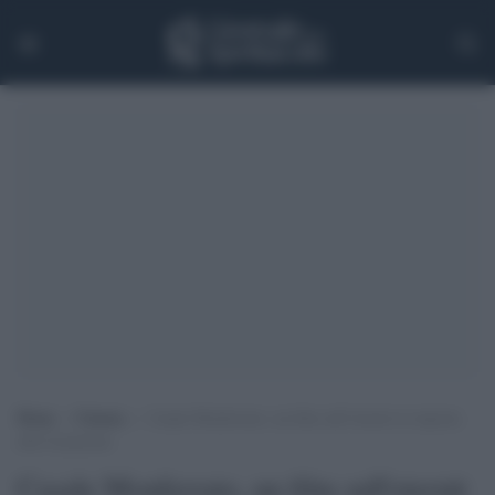
Home
>
Cinema
>
Casale Monferrato, un film sull’eternit in risposta
alla Cassazione
Casale Monferrato, un film sull'eternit