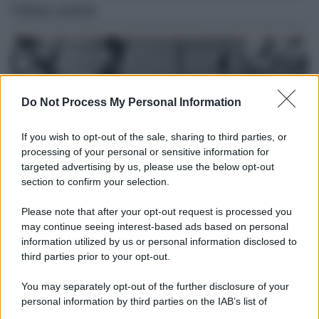
Ultime notizie
Do Not Process My Personal Information
If you wish to opt-out of the sale, sharing to third parties, or
processing of your personal or sensitive information for
targeted advertising by us, please use the below opt-out
section to confirm your selection.
Please note that after your opt-out request is processed you
Il lutto /
Addio a Livio Berruti, leggenda dello sprint
may continue seeing interest-based ads based on personal
italiano
information utilized by us or personal information disclosed to
third parties prior to your opt-out.
L’oro olimpico nei 200 metri a Roma 1960 aveva 87 anni. È morto
in una clinica torinese dopo un periodo di malattia.
You may separately opt-out of the further disclosure of your
personal information by third parties on the IAB’s list of
Motociclismo /
Raúl Fernández vince il Gp di Gran
downstream participants.