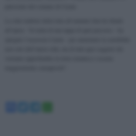
patrocinio del comune di Casale.
La città simbolo della lotta all’amianto farà da sfondo
all’opera. “Si tratta di una tappa di quel percorso – ha
spiegato l’assessore Carmi – per aumentare la sensibilità
non solo dell’intera città, ma di tutti quei soggetti che
vorranno approfondire la triste tematica e esserne
maggiormente consapevoli”.
Facebook
Twitter
Telegram
WhatsApp