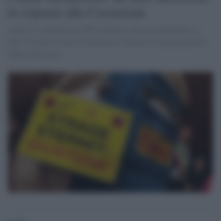
in risposta alla Cassazione
Aperte le selezioni per 600 comparse che parteciperanno al
film 'Un posto sicuro' di Francesco Ghiaccio con protagonista
Marco D'Amore.