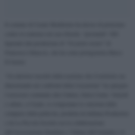
Il comune di Casale Monferrato ha deciso di protestare
contro la sentenza sul caso Eternit, “prestando” 600
figuranti alla produzione di “Un posto sicuro” di
Francesco Ghiaccio, che ha come protagonista Marco
D’Amore.
“Un ulteriore tassello della reazione che il territorio sta
dimostrando nei confronti della Cassazione” ha spiegato
l’assessore comunale alla Cultura, Daria Carmi. Venerdì
e sabato, a Casale, si svolgeranno le selezioni delle
comparse della pellicola, prodotta da Indiana Production
e da La Piccola Società con la collaborazione
dell’Associazione Familiari e Vittime dell’Amianto e il