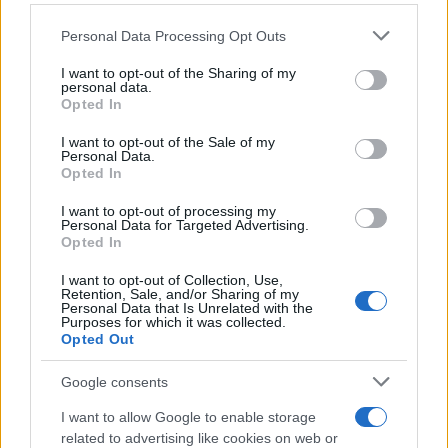
Bretagna davanti a Martin e Bezzecchi
Personal Data Processing Opt Outs
This information may also be disclosed by us to third parties
on the IAB’s List of Downstream Participants that may further
I want to opt-out of the Sharing of my
disclose it to other third parties.
personal data.
Il libro /
La letteratura che racconta l’estate
Opted In
Please note that this website/app uses one or more Google
services and may gather and store information including but
I want to opt-out of the Sale of my
Personal Data.
not limited to your visit or usage behaviour. You may click to
Opted In
grant or deny consent to Google and its third-party tags to
use your data for below specified purposes in below Google
I want to opt-out of processing my
L’evento /
Premio Dessì 2026, Villacidro si accende di
consent section.
Personal Data for Targeted Advertising.
cultura
Opted In
I want to opt-out of Collection, Use,
Retention, Sale, and/or Sharing of my
Personal Data that Is Unrelated with the
Purposes for which it was collected.
Opted Out
Google consents
I want to allow Google to enable storage
related to advertising like cookies on web or