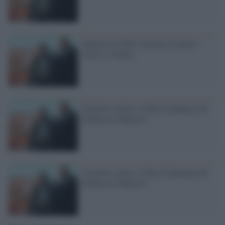
Sudestival 2016: vincono Un posto
sicuro e Alaska
Un posto sicuro: il film di denuncia di
Francesco Ghiaccio
Un posto sicuro: il film di denuncia di
Francesco Ghiaccio