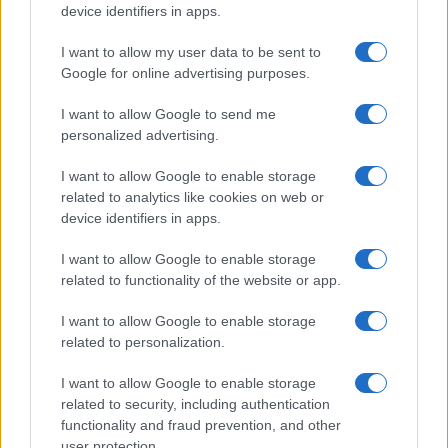
device identifiers in apps.
I want to allow my user data to be sent to
Google for online advertising purposes.
Syndication
Culture
I want to allow Google to send me
Salute
Globalist
personalized advertising.
Megachip
Globalscience
I want to allow Google to enable storage
related to analytics like cookies on web or
GiULia
Globalsport
device identifiers in apps.
Prima Pagina
I want to allow Google to enable storage
related to functionality of the website or app.
I want to allow Google to enable storage
Giornale dello
Facebook
related to personalization.
Spettacolo
Twitter
I want to allow Google to enable storage
Wondernet
related to security, including authentication
Cookie Policy
functionality and fraud prevention, and other
Giuliana Sgrena
user protection.