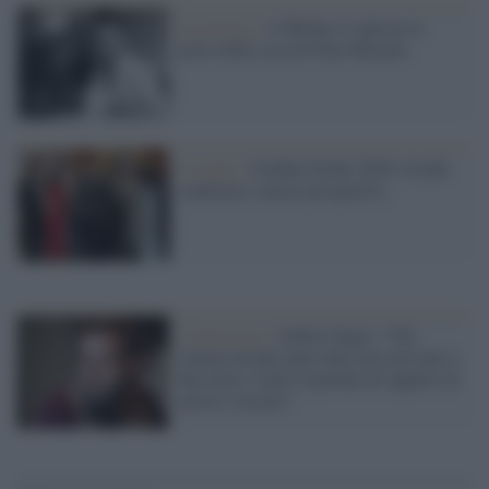
La mostra /
A Milano si aprono le
porte della casa di Dino Buzzati
L'evento /
Golden Globe 2026: trionfi,
conferme e nuove prospettive
L'intervista /
Andrea Segre: “Nel
cinema da due anni tanti non arrivano a
fine mese, Giuli risponda all’appello di
artisti e tecnici”