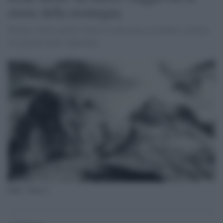
storie della montagna
Stefano Ardito guida i lettori in una nuova avventura, stavolta
sul gigante degli Appennini
fonte: Ansa.it