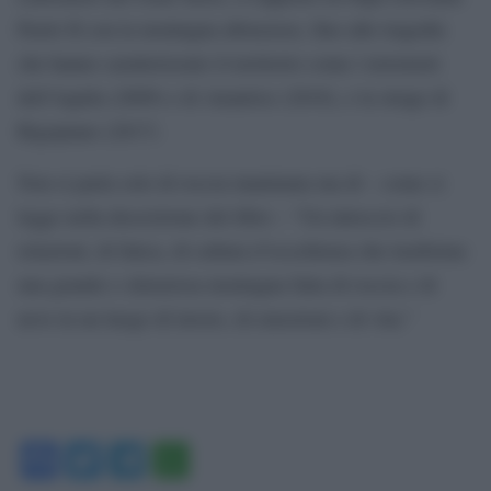
Paolo II con la montagna abruzzese, fino alle tragedie
che hanno caratterizzato il territorio come i terremoti
dell’Aquila (2009) e di Amatrice (2016), e la strage di
Rigopiano (2017)
Non si parla solo di roccia inanimata ma di – come si
legge nella descrizione del libro – “Un intreccio di
relazioni, di fatica, di cultura d’eccellenza che trasforma
una grande e silenziosa montagna fatta di roccia e di
neve in un luogo di lavoro, di emozioni e di vita.”
Facebook
Twitter
Telegram
WhatsApp