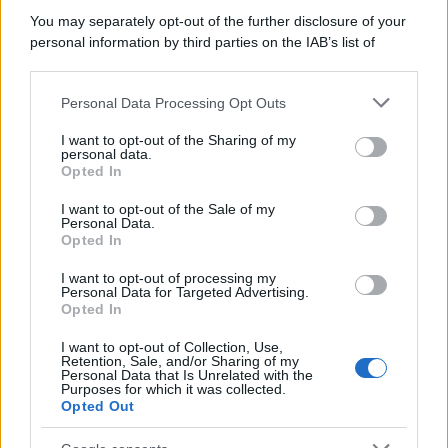
in una clinica torinese dopo un periodo di malattia.
You may separately opt-out of the further disclosure of your
personal information by third parties on the IAB’s list of
Motociclismo /
Raúl Fernández vince il Gp di Gran
downstream participants.
Bretagna davanti a Martin e Bezzecchi
Personal Data Processing Opt Outs
This information may also be disclosed by us to third parties
on the IAB’s List of Downstream Participants that may further
I want to opt-out of the Sharing of my
disclose it to other third parties.
personal data.
Il libro /
La letteratura che racconta l’estate
Opted In
Please note that this website/app uses one or more Google
services and may gather and store information including but
I want to opt-out of the Sale of my
Personal Data.
not limited to your visit or usage behaviour. You may click to
Opted In
grant or deny consent to Google and its third-party tags to
use your data for below specified purposes in below Google
I want to opt-out of processing my
L’evento /
Premio Dessì 2026, Villacidro si accende di
consent section.
Personal Data for Targeted Advertising.
cultura
Opted In
I want to opt-out of Collection, Use,
Retention, Sale, and/or Sharing of my
Personal Data that Is Unrelated with the
Purposes for which it was collected.
Opted Out