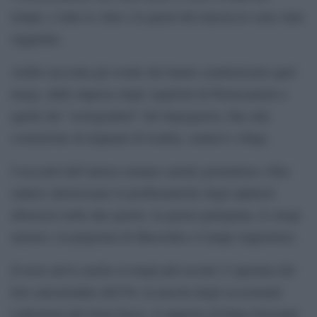
tempo, e tutte le vette e le pareti del massiccio sono state
raggiunte.
Ardito racconta gli eventi che hanno caratterizzato quel
luogo, dalle imprese degli Aquilotti di Pietracamela a
quelle dei “sestogradisti” del dopoguerra, fino alla
costruzione di impianti di risalita, sentieri e rifugi.
I racconti dell’autore romano (anche giornalista e film
maker) attraversano le problematiche degli alpinisti
abruzzesi nelle due guerre, la guerra partigiana, le stragi
naziste e la prigionia di Mussolini a Campo imperatore.
Il testo arriva anche ai tempi più recenti: L’apertura del
foro autostradale dell’84, la nascita degli eccezionali
Laboratori del Gran Sasso, il rapporto di Papa Giovanni