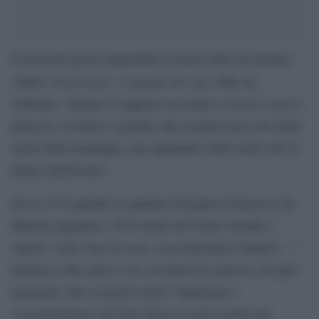
È da pochi giorni disponibile il nuovo libro di Stefano
Gran Sasso, il gigante del sud
Ardito:
, edito da
Solferino. Tramite il rapporto tra uomo e roccia e neve e
ghiaccio, il lettore è guidato alla scoperta non solo della
storia della montagna, ma soprattutto delle storie che lo
hanno attraversato.
Era il 1573 quando il capitano bolognese Francesco de
Marchi raggiunse i 2912 metri del Corno Grande e
superò “certe vene di sassi, cosa horrenda d’andarvi…”
insieme a due amici e tre cacciatori di camosci; da quel
momento, fino ai giorni nostri l’alpinismo e
l’escursionismo sul Gran Sasso si sono evoluti nel