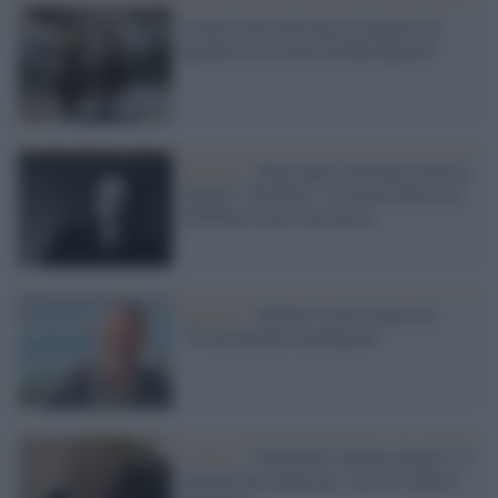
Il Parco del Gran Sasso monterà un
pannello in ricordo di Bud Spencer
Editoria /
Dopo quasi vent'anni torna in
libreria "Tusitàla", il ritratto della vita
di Robert Louis Stevenson
Editoria /
Stefano Vicari torna con
"Diversamente intelligenti"
Il libro /
"Churchill's Italian Angels" le
italiane che aiutarono i servizi segreti