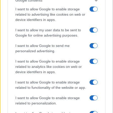
Google consents
I want to allow Google to enable storage
related to advertising like cookies on web or
device identifiers in apps.
I want to allow my user data to be sent to
Google for online advertising purposes.
Syndication
Culture
I want to allow Google to send me
Salute
Globalist
personalized advertising.
Megachip
Globalscience
I want to allow Google to enable storage
related to analytics like cookies on web or
GiULia
Globalsport
device identifiers in apps.
Prima Pagina
I want to allow Google to enable storage
related to functionality of the website or app.
I want to allow Google to enable storage
Giornale dello
Facebook
related to personalization.
Spettacolo
Twitter