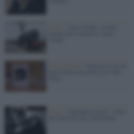
britannici
Il libro /
"Gaia e Fischio", un libro
dedicato alle locomotive a vapore
italiane
La presentazione /
Trent'anni di vita dei
musei italiani raccontati in un "libro
bianco"
Il libro /
"Indomabili creature", il libro
che riporta alla luce Anna Franchi