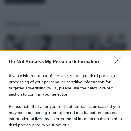
Ultime notizie
Do Not Process My Personal Information
If you wish to opt-out of the sale, sharing to third parties, or
processing of your personal or sensitive information for
targeted advertising by us, please use the below opt-out
section to confirm your selection.
Please note that after your opt-out request is processed you
Il lutto /
Addio a Livio Berruti, leggenda dello sprint
may continue seeing interest-based ads based on personal
italiano
information utilized by us or personal information disclosed to
third parties prior to your opt-out.
L’oro olimpico nei 200 metri a Roma 1960 aveva 87 anni. È morto